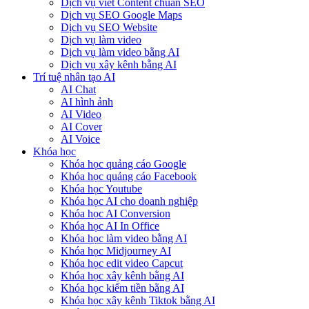
Dịch vụ viết Content chuẩn SEO
Dịch vụ SEO Google Maps
Dịch vụ SEO Website
Dịch vụ làm video
Dịch vụ làm video bằng AI
Dịch vụ xây kênh bằng AI
Trí tuệ nhân tạo AI
AI Chat
AI hình ảnh
AI Video
AI Cover
AI Voice
Khóa học
Khóa học quảng cáo Google
Khóa học quảng cáo Facebook
Khóa học Youtube
Khóa học AI cho doanh nghiệp
Khóa học AI Conversion
Khóa học AI In Office
Khóa học làm video bằng AI
Khóa học Midjourney AI
Khóa học edit video Capcut
Khóa học xây kênh bằng AI
Khóa học kiếm tiền bằng AI
Khóa học xây kênh Tiktok bằng AI