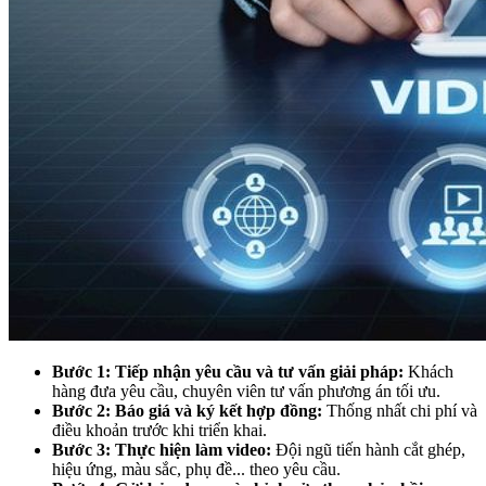
Bước 1: Tiếp nhận yêu cầu và tư vấn giải pháp:
Khách
hàng đưa yêu cầu, chuyên viên tư vấn phương án tối ưu.
Bước 2: Báo giá và ký kết hợp đồng:
Thống nhất chi phí và
điều khoản trước khi triển khai.
Bước 3: Thực hiện làm video:
Đội ngũ tiến hành cắt ghép,
hiệu ứng, màu sắc, phụ đề... theo yêu cầu.