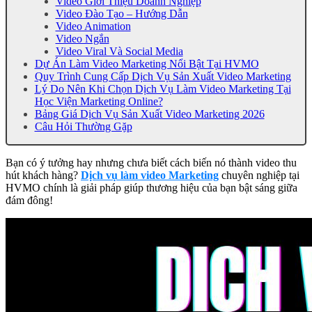
Video Giới Thiệu Doanh Nghiệp
Video Đào Tạo – Hướng Dẫn
Video Animation
Video Ngắn
Video Viral Và Social Media
Dự Án Làm Video Marketing Nổi Bật Tại HVMO
Quy Trình Cung Cấp Dịch Vụ Sản Xuất Video Marketing
Lý Do Nên Khi Chọn Dịch Vụ Làm Video Marketing Tại
Học Viện Marketing Online?
Bảng Giá Dịch Vụ Sản Xuất Video Marketing 2026
Câu Hỏi Thường Gặp
Bạn có ý tưởng hay nhưng chưa biết cách biến nó thành video thu
hút khách hàng?
Dịch vụ làm video Marketing
chuyên nghiệp tại
HVMO chính là giải pháp giúp thương hiệu của bạn bật sáng giữa
đám đông!