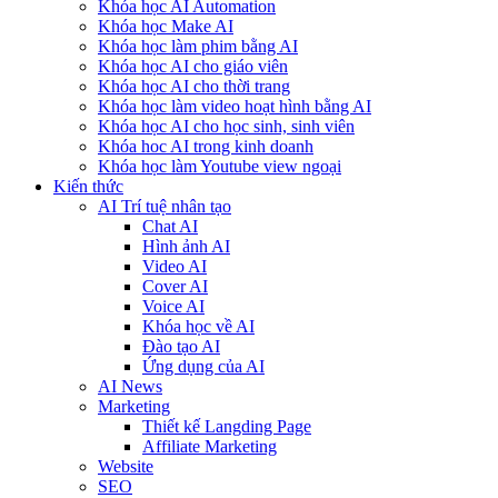
Khóa học AI Automation
Khóa học Make AI
Khóa học làm phim bằng AI
Khóa học AI cho giáo viên
Khóa học AI cho thời trang
Khóa học làm video hoạt hình bằng AI
Khóa học AI cho học sinh, sinh viên
Khóa hoc AI trong kinh doanh
Khóa học làm Youtube view ngoại
Kiến thức
AI Trí tuệ nhân tạo
Chat AI
Hình ảnh AI
Video AI
Cover AI
Voice AI
Khóa học về AI
Đào tạo AI
Ứng dụng của AI
AI News
Marketing
Thiết kế Langding Page
Affiliate Marketing
Website
SEO