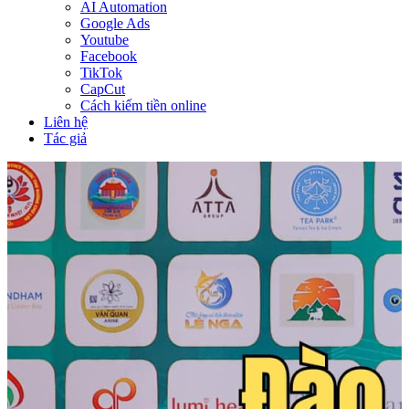
AI Automation
Google Ads
Youtube
Facebook
TikTok
CapCut
Cách kiếm tiền online
Liên hệ
Tác giả