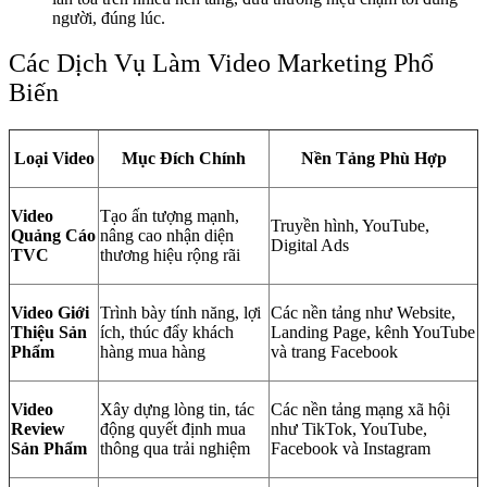
người, đúng lúc.
Các Dịch Vụ Làm Video Marketing Phổ
Biến
Loại Video
Mục Đích Chính
Nền Tảng Phù Hợp
Video
Tạo ấn tượng mạnh,
Truyền hình, YouTube,
Quảng Cáo
nâng cao nhận diện
Digital Ads
TVC
thương hiệu rộng rãi
Video Giới
Trình bày tính năng, lợi
Các nền tảng như Website,
Thiệu Sản
ích, thúc đẩy khách
Landing Page, kênh YouTube
Phẩm
hàng mua hàng
và trang Facebook
Video
Xây dựng lòng tin, tác
Các nền tảng mạng xã hội
Review
động quyết định mua
như TikTok, YouTube,
Sản Phẩm
thông qua trải nghiệm
Facebook và Instagram