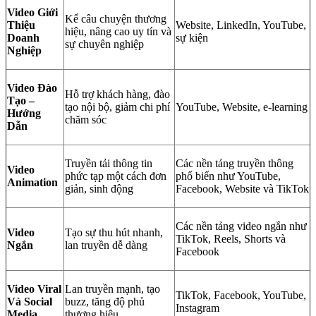
Video Giới
Kể câu chuyện thương
Thiệu
Website, LinkedIn, YouTube,
hiệu, nâng cao uy tín và
Doanh
sự kiện
sự chuyên nghiệp
Nghiệp
Video Đào
Hỗ trợ khách hàng, đào
Tạo –
tạo nội bộ, giảm chi phí
YouTube, Website, e-learning
Hướng
chăm sóc
Dẫn
Truyền tải thông tin
Các nền tảng truyền thông
Video
phức tạp một cách đơn
phổ biến như YouTube,
Animation
giản, sinh động
Facebook, Website và TikTok
Các nền tảng video ngắn như
Video
Tạo sự thu hút nhanh,
TikTok, Reels, Shorts và
Ngắn
lan truyền dễ dàng
Facebook
Video Viral
Lan truyền mạnh, tạo
TikTok, Facebook, YouTube,
Và Social
buzz, tăng độ phủ
Instagram
Media
thương hiệu