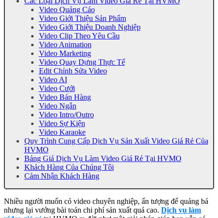
Các Loại Dịch Vụ Làm Video Giá Rẻ Tại HVMO
Video Quảng Cáo
Video Giới Thiệu Sản Phẩm
Video Giới Thiệu Doanh Nghiệp
Video Clip Theo Yêu Cầu
Video Animation
Video Marketing
Video Quay Dựng Thực Tế
Edit Chỉnh Sửa Video
Video AI
Video Cưới
Video Bán Hàng
Video Ngắn
Video Intro/Outro
Video Sự Kiện
Video Karaoke
Quy Trình Cung Cấp Dịch Vụ Sản Xuất Video Giá Rẻ Của
HVMO
Bảng Giá Dịch Vụ Làm Video Giá Rẻ Tại HVMO
Khách Hàng Của Chúng Tôi
Cảm Nhận Khách Hàng
Nhiều người muốn có video chuyên nghiệp, ấn tượng để quảng bá
nhưng lại vướng bài toán chi phí sản xuất quá cao.
Dịch vụ làm