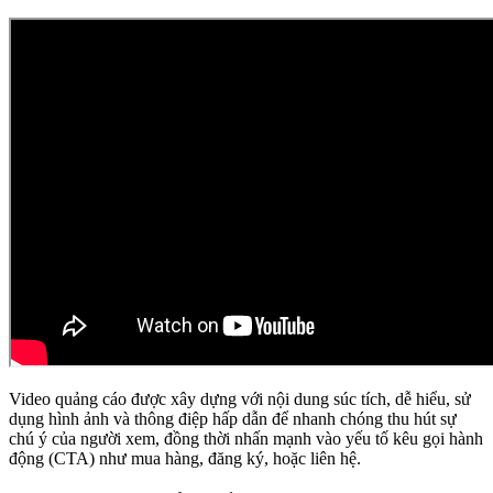
Video quảng cáo được xây dựng với nội dung súc tích, dễ hiểu, sử
dụng hình ảnh và thông điệp hấp dẫn để nhanh chóng thu hút sự
chú ý của người xem, đồng thời nhấn mạnh vào yếu tố kêu gọi hành
động (CTA) như mua hàng, đăng ký, hoặc liên hệ.