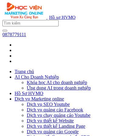
Hồ sơ HVMO
0878779111
Trang chủ
AI Cho Doanh Nghiệp
Khóa học AI cho doanh nghiệp
Ứng dụng AI trong doanh nghiệp
Hồ Sơ HVMO
Dịch vụ Marketing online
Dịch vụ SEO Youtube
Dịch vụ quảng cáo Facebook
Dịch vụ chạy quảng cáo Youtube
Dịch vụ thiết kế Website
Dịch vụ thiết kế Landing Page
Dịch vụ quảng cáo Google