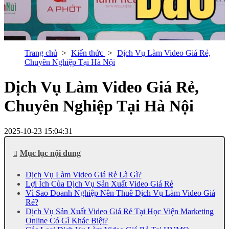
Trang chủ
Kiến thức
Dịch Vụ Làm Video Giá Rẻ,
Chuyên Nghiệp Tại Hà Nội
Dịch Vụ Làm Video Giá Rẻ,
Chuyên Nghiệp Tại Hà Nội
2025-10-23 15:04:31
Mục lục nội dung
Dịch Vụ Làm Video Giá Rẻ Là Gì?
Lợi Ích Của Dịch Vụ Sản Xuất Video Giá Rẻ
Vì Sao Doanh Nghiệp Nên Thuê Dịch Vụ Làm Video Giá
Rẻ?
Dịch Vụ Sản Xuất Video Giá Rẻ Tại Học Viện Marketing
Online Có Gì Khác Biệt?