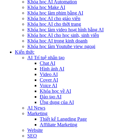
Khóa học AI Automation
Khóa học Make AI
Khóa học làm phim bằng AI
Khóa học AI cho giáo viên
Khóa học AI cho thời trang
Khóa học làm video hoạt hình bằng AI
Khóa học AI cho học sinh, sinh viên
Khóa hoc AI trong kinh doanh
Khóa học làm Youtube view ngoại
Kiến thức
AI Trí tuệ nhân tạo
Chat AI
Hình ảnh AI
Video AI
Cover AI
Voice AI
Khóa học về AI
Đào tạo AI
Ứng dụng của AI
AI News
Marketing
Thiết kế Langding Page
Affiliate Marketing
Website
SEO