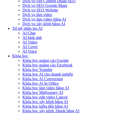
Dịch vụ viết Content chuẩn SEO
Dịch vụ SEO Google Maps
Dịch vụ SEO Website
Dịch vụ làm video
Dịch vụ làm video bằng AI
Dịch vụ xây kênh bằng AI
Trí tuệ nhân tạo AI
AI Chat
AI hình ảnh
AI Video
AI Cover
AI Voice
Khóa học
Khóa học quảng cáo Google
Khóa học quảng cáo Facebook
Khóa học Youtube
Khóa học AI cho doanh nghiệp
Khóa học AI Conversion
Khóa học AI In Office
Khóa học làm video bằng AI
Khóa học Midjourney AI
Khóa học edit video Capcut
Khóa học xây kênh bằng AI
Khóa học kiếm tiền bằng AI
Khóa học xây kênh Tiktok bằng AI