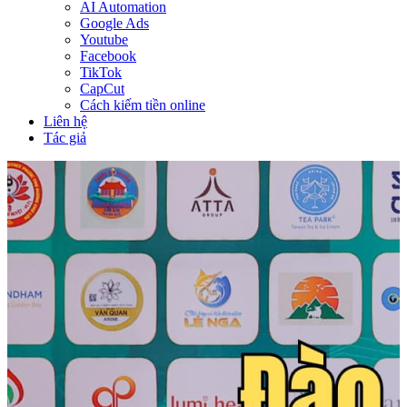
AI Automation
Google Ads
Youtube
Facebook
TikTok
CapCut
Cách kiếm tiền online
Liên hệ
Tác giả