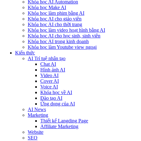
Khóa học AI Automation
Khóa học Make AI
Khóa học làm phim bằng AI
Khóa học AI cho giáo viên
Khóa học AI cho thời trang
Khóa học làm video hoạt hình bằng AI
Khóa học AI cho học sinh, sinh viên
Khóa hoc AI trong kinh doanh
Khóa học làm Youtube view ngoại
Kiến thức
AI Trí tuệ nhân tạo
Chat AI
Hình ảnh AI
Video AI
Cover AI
Voice AI
Khóa học về AI
Đào tạo AI
Ứng dụng của AI
AI News
Marketing
Thiết kế Langding Page
Affiliate Marketing
Website
SEO