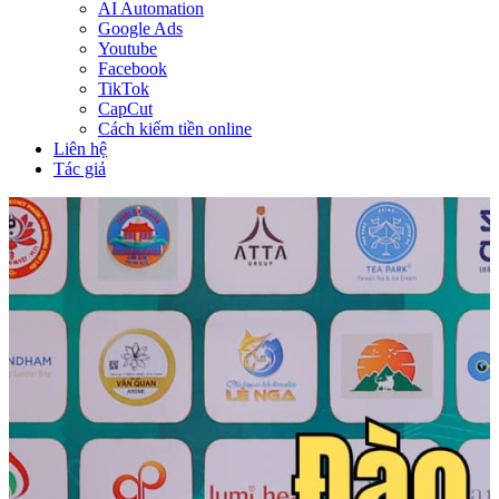
AI Automation
Google Ads
Youtube
Facebook
TikTok
CapCut
Cách kiếm tiền online
Liên hệ
Tác giả