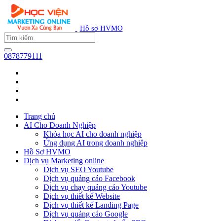
Hồ sơ HVMO
0878779111
Trang chủ
AI Cho Doanh Nghiệp
Khóa học AI cho doanh nghiệp
Ứng dụng AI trong doanh nghiệp
Hồ Sơ HVMO
Dịch vụ Marketing online
Dịch vụ SEO Youtube
Dịch vụ quảng cáo Facebook
Dịch vụ chạy quảng cáo Youtube
Dịch vụ thiết kế Website
Dịch vụ thiết kế Landing Page
Dịch vụ quảng cáo Google