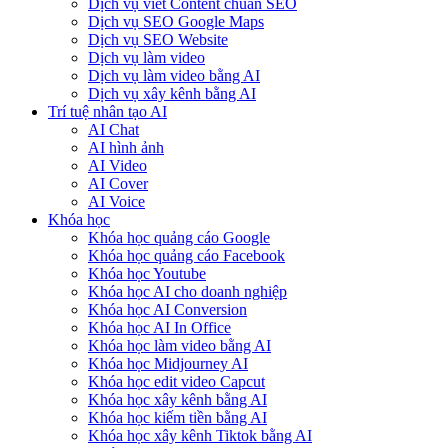
Dịch vụ viết Content chuẩn SEO
Dịch vụ SEO Google Maps
Dịch vụ SEO Website
Dịch vụ làm video
Dịch vụ làm video bằng AI
Dịch vụ xây kênh bằng AI
Trí tuệ nhân tạo AI
AI Chat
AI hình ảnh
AI Video
AI Cover
AI Voice
Khóa học
Khóa học quảng cáo Google
Khóa học quảng cáo Facebook
Khóa học Youtube
Khóa học AI cho doanh nghiệp
Khóa học AI Conversion
Khóa học AI In Office
Khóa học làm video bằng AI
Khóa học Midjourney AI
Khóa học edit video Capcut
Khóa học xây kênh bằng AI
Khóa học kiếm tiền bằng AI
Khóa học xây kênh Tiktok bằng AI