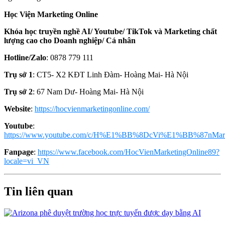
Học Viện Marketing Online
Khóa học truyền nghề AI/ Youtube/ TikTok và Marketing chất
lượng cao cho Doanh nghiệp/ Cá nhân
Hotline/Zalo
: 0878 779 111
Trụ sở 1
: CT5- X2 KĐT Linh Đàm- Hoàng Mai- Hà Nội
Trụ sở 2
: 67 Nam Dư- Hoàng Mai- Hà Nội
Website
:
https://hocvienmarketingonline.com/
Youtube
:
https://www.youtube.com/c/H%E1%BB%8DcVi%E1%BB%87nMark
Fanpage
:
https://www.facebook.com/HocVienMarketingOnline89?
locale=vi_VN
Tin liên quan