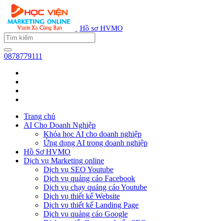
Hồ sơ HVMO
0878779111
Trang chủ
AI Cho Doanh Nghiệp
Khóa học AI cho doanh nghiệp
Ứng dụng AI trong doanh nghiệp
Hồ Sơ HVMO
Dịch vụ Marketing online
Dịch vụ SEO Youtube
Dịch vụ quảng cáo Facebook
Dịch vụ chạy quảng cáo Youtube
Dịch vụ thiết kế Website
Dịch vụ thiết kế Landing Page
Dịch vụ quảng cáo Google