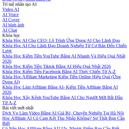
Trí tuệ nhân tạo AI
Video AI
AI Voice
AI Cover
AI hình ảnh
AI Chat
Khóa học
Khóa Học AI Cho CEO: Lộ Trình Ứng Dụng AI Cho Lãnh Đạo
Khóa Học AI Cho Lãnh Đạo Doanh Nghiệp Từ Cơ Bản Đến Chiến
Lược
Khóa Học Kiếm Tiền YouTube Bằng AI Nhanh Và Hiệu Quả Nhất
2026
Khóa Học Kiếm Tiền Tiktok Bằng AI Hiệu Quả Nhất 2026
Khóa Học Kiếm Tiền Facebook Bằng AI Thực Chiến Từ A-Z
Khóa Học Affiliate Marketing Kiếm Tiền Online Hiệu Quả (Ứng
Dụng AI)
Khóa Học Làm Affiliate Bằng AI- Kiếm Tiền Affiliate Bằng AI
2026
Khóa Học Xây Kênh YouTube Bằng AI Cho Người Mới Bắt Đầu
Từ A-Z
Bài viết mới nhất
Dịch Vụ Làm Video Bằng AI Giá Rẻ, Chuyên Nghiệp Tại Hà Nội
Học Affiliate AI Có Cam Kết Thu Nhập Không? Sự Thật Bạn Cần
Biết
Có Nên Học Affiliate Bằng AI? Ưu, Nhược Điểm Bạn Cần Biết