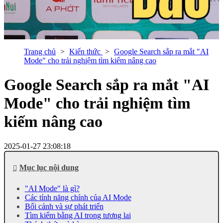
Trang chủ
Kiến thức
Google Search sắp ra mắt "AI
Mode" cho trải nghiệm tìm kiếm nâng cao
Google Search sắp ra mắt "AI
Mode" cho trải nghiệm tìm
kiếm nâng cao
2025-01-27 23:08:18
Mục lục nội dung
"AI Mode" là gì?
Các tính năng chính của AI Mode
Bối cảnh và sự phát triển
Tìm kiếm bằng AI trong tương lai