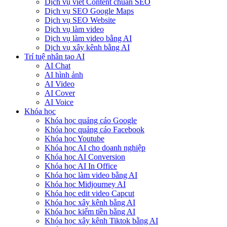
Dịch vụ viết Content chuẩn SEO
Dịch vụ SEO Google Maps
Dịch vụ SEO Website
Dịch vụ làm video
Dịch vụ làm video bằng AI
Dịch vụ xây kênh bằng AI
Trí tuệ nhân tạo AI
AI Chat
AI hình ảnh
AI Video
AI Cover
AI Voice
Khóa học
Khóa học quảng cáo Google
Khóa học quảng cáo Facebook
Khóa học Youtube
Khóa học AI cho doanh nghiệp
Khóa học AI Conversion
Khóa học AI In Office
Khóa học làm video bằng AI
Khóa học Midjourney AI
Khóa học edit video Capcut
Khóa học xây kênh bằng AI
Khóa học kiếm tiền bằng AI
Khóa học xây kênh Tiktok bằng AI