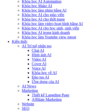
Khóa học AI Automation
Khóa học Make AI
Khóa học làm phim bằng AI
Khóa học AI cho giáo viên
Khóa học AI cho thời trang
Khóa học làm video hoạt hình bằng AI
Khóa học AI cho học sinh, sinh viên
Khóa hoc AI trong kinh doanh
Khóa học làm Youtube view ngoại
Kiến thức
AI Trí tuệ nhân tạo
Chat AI
Hình ảnh AI
Video AI
Cover AI
Voice AI
Khóa học về AI
Đào tạo AI
Ứng dụng của AI
AI News
Marketing
Thiết kế Langding Page
Affiliate Marketing
Website
SEO