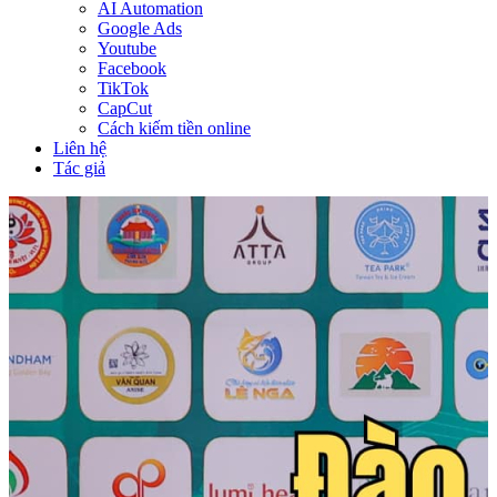
AI Automation
Google Ads
Youtube
Facebook
TikTok
CapCut
Cách kiếm tiền online
Liên hệ
Tác giả