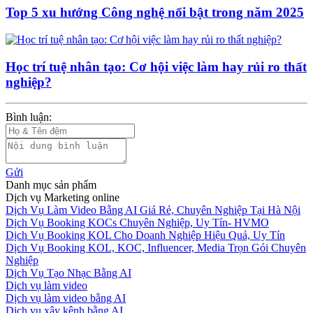
Top 5 xu hướng Công nghệ nổi bật trong năm 2025
Học trí tuệ nhân tạo: Cơ hội việc làm hay rủi ro thất
nghiệp?
Bình luận:
Gửi
Danh mục sản phẩm
Dịch vụ Marketing online
Dịch Vụ Làm Video Bằng AI Giá Rẻ, Chuyên Nghiệp Tại Hà Nội
Dịch Vụ Booking KOCs Chuyên Nghiệp, Uy Tín- HVMO
Dịch Vụ Booking KOL Cho Doanh Nghiệp Hiệu Quả, Uy Tín
Dịch Vụ Booking KOL, KOC, Influencer, Media Trọn Gói Chuyên
Nghiệp
Dịch Vụ Tạo Nhạc Bằng AI
Dịch vụ làm video
Dịch vụ làm video bằng AI
Dịch vụ xây kênh bằng AI