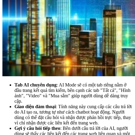
Tab AI chuyên dụng
: AI Mode sẽ có một tab riêng nằm ở
đầu trang kết quả tìm kiếm, bên cạnh các tab "Tất cả", "Hình
ảnh", "Video" và "Mua sắm" giúp người dùng dễ dàng truy
cập.
Giao diện đàm thoại
: Tính năng này cung cấp các câu trả lời
do AI tạo ra, tương tự như cách chatbot hoạt động. Người
dùng có thể đặt câu hỏi và nhận được phản hồi trực tiếp, thay
vì chỉ nhận được các liên kết đến trang web.
Gợi ý câu hỏi tiếp theo
: Bên dưới câu trả lời của AI, người
dùng sẽ thấy các liên kết đến các trang web liên quan và một