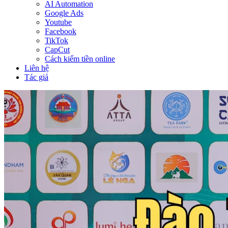
AI Automation
Google Ads
Youtube
Facebook
TikTok
CapCut
Cách kiếm tiền online
Liên hệ
Tác giả