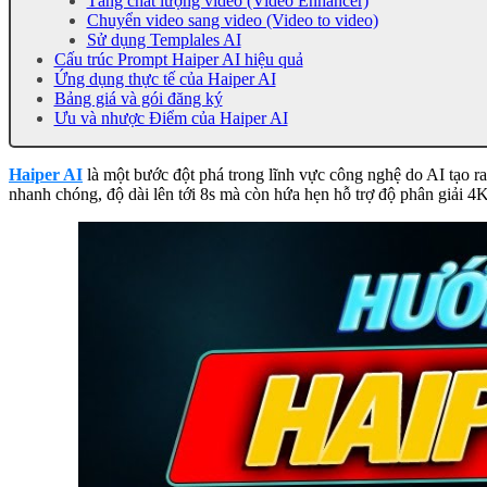
Tăng chất lượng video (Video Enhancer)
Chuyển video sang video (Video to video)
Sử dụng Templales AI
Cấu trúc Prompt Haiper AI hiệu quả
Ứng dụng thực tế của Haiper AI
Bảng giá và gói đăng ký
Ưu và nhược Điểm của Haiper AI
Haiper AI
là một bước đột phá trong lĩnh vực công nghệ do AI tạo ra
nhanh chóng, độ dài lên tới 8s mà còn hứa hẹn hỗ trợ độ phân giải