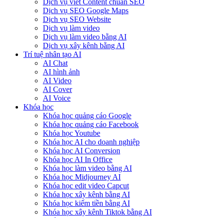
Dịch vụ viết Content chuẩn SEO
Dịch vụ SEO Google Maps
Dịch vụ SEO Website
Dịch vụ làm video
Dịch vụ làm video bằng AI
Dịch vụ xây kênh bằng AI
Trí tuệ nhân tạo AI
AI Chat
AI hình ảnh
AI Video
AI Cover
AI Voice
Khóa học
Khóa học quảng cáo Google
Khóa học quảng cáo Facebook
Khóa học Youtube
Khóa học AI cho doanh nghiệp
Khóa học AI Conversion
Khóa học AI In Office
Khóa học làm video bằng AI
Khóa học Midjourney AI
Khóa học edit video Capcut
Khóa học xây kênh bằng AI
Khóa học kiếm tiền bằng AI
Khóa học xây kênh Tiktok bằng AI