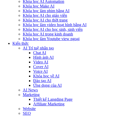
Khóa học AI Automation
Khóa học Make AI
Khóa học làm phim bằng AI
Khóa học AI cho giáo viên
Khóa học AI cho thời trang
Khóa học làm video hoạt hình bằng AI
Khóa học AI cho học sinh, sinh viên
Khóa hoc AI trong kinh doanh
Khóa học làm Youtube view ngoại
Kiến thức
AI Trí tuệ nhân tạo
Chat AI
Hình ảnh AI
Video AI
Cover AI
Voice AI
Khóa học về AI
Đào tạo AI
Ứng dụng của AI
AI News
Marketing
Thiết kế Langding Page
Affiliate Marketing
Website
SEO