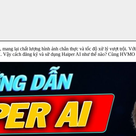
, mang lại chất lượng hình ảnh chân thực và tốc độ xử lý vượt trội. V
 4K. Vậy cách đăng ký và sử dụng Haiper AI như thế nào? Cùng HVMO 