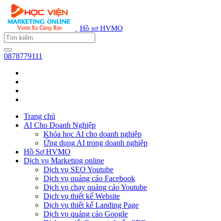
Hồ sơ HVMO
0878779111
Trang chủ
AI Cho Doanh Nghiệp
Khóa học AI cho doanh nghiệp
Ứng dụng AI trong doanh nghiệp
Hồ Sơ HVMO
Dịch vụ Marketing online
Dịch vụ SEO Youtube
Dịch vụ quảng cáo Facebook
Dịch vụ chạy quảng cáo Youtube
Dịch vụ thiết kế Website
Dịch vụ thiết kế Landing Page
Dịch vụ quảng cáo Google