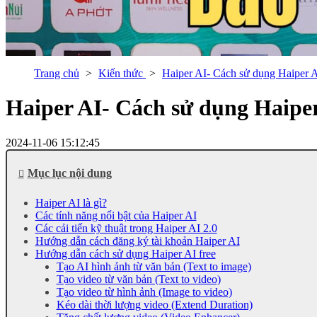
Trang chủ
Kiến thức
Haiper AI- Cách sử dụng Haiper AI
Haiper AI- Cách sử dụng Haiper 
2024-11-06 15:12:45
Mục lục nội dung
Haiper AI là gì?
Các tính năng nổi bật của Haiper AI
Các cải tiến kỹ thuật trong Haiper AI 2.0
Hướng dẫn cách đăng ký tài khoản Haiper AI
Hướng dẫn cách sử dụng Haiper AI free
Tạo AI hình ảnh từ văn bản (Text to image)
Tạo video từ văn bản (Text to video)
Tạo video từ hình ảnh (Image to video)
Kéo dài thời lượng video (Extend Duration)