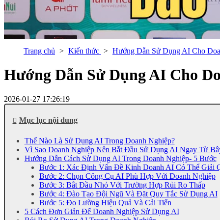
Trang chủ
Kiến thức
Hướng Dẫn Sử Dụng AI Cho Doa
Hướng Dẫn Sử Dụng AI Cho Do
2026-01-27 17:26:19
Mục lục nội dung
Thế Nào Là Sử Dụng AI Trong Doanh Nghiệp?
Vì Sao Doanh Nghiệp Nên Bắt Đầu Sử Dụng AI Ngay Từ Bâ
Hướng Dẫn Cách Sử Dụng AI Trong Doanh Nghiệp- 5 Bước
Bước 1: Xác Định Vấn Đề Kinh Doanh AI Có Thể Giải 
Bước 2: Chọn Công Cụ AI Phù Hợp Với Doanh Nghiệp
Bước 3: Bắt Đầu Nhỏ Với Trường Hợp Rủi Ro Thấp
Bước 4: Đào Tạo Đội Ngũ Và Đặt Quy Tắc Sử Dụng AI
Bước 5: Đo Lường Hiệu Quả Và Cải Tiến
5 Cách Đơn Giản Để Doanh Nghiệp Sử Dụng AI