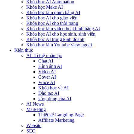
Khóa học AI Automation
Khóa học Make AI
Khóa học làm phim bằng AI
Khóa học AI cho giáo viên
Khóa học AI cho thời trang
Khóa học làm video hoạt hình bằng AI
Khóa học AI cho học sinh, sinh viên
Khóa hoc AI trong kinh doanh
Khóa học làm Youtube view ngoại
Kiến thức
AI Trí tuệ nhân tạo
Chat AI
Hình ảnh AI
Video AI
Cover AI
Voice AI
Khóa học về AI
Đào tạo AI
Ứng dụng của AI
AI News
Marketing
Thiết kế Langding Page
Affiliate Marketing
Website
SEO