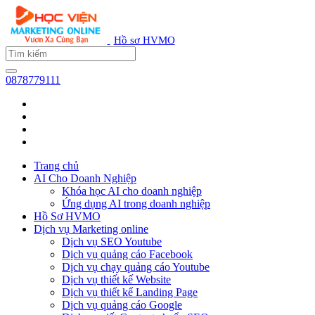
Hồ sơ HVMO
0878779111
Trang chủ
AI Cho Doanh Nghiệp
Khóa học AI cho doanh nghiệp
Ứng dụng AI trong doanh nghiệp
Hồ Sơ HVMO
Dịch vụ Marketing online
Dịch vụ SEO Youtube
Dịch vụ quảng cáo Facebook
Dịch vụ chạy quảng cáo Youtube
Dịch vụ thiết kế Website
Dịch vụ thiết kế Landing Page
Dịch vụ quảng cáo Google