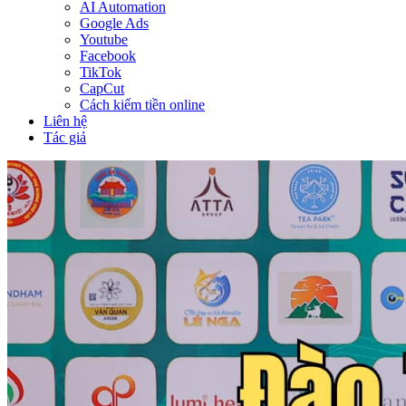
AI Automation
Google Ads
Youtube
Facebook
TikTok
CapCut
Cách kiếm tiền online
Liên hệ
Tác giả