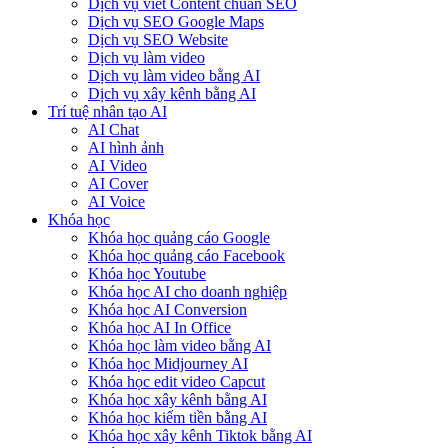
Dịch vụ viết Content chuẩn SEO
Dịch vụ SEO Google Maps
Dịch vụ SEO Website
Dịch vụ làm video
Dịch vụ làm video bằng AI
Dịch vụ xây kênh bằng AI
Trí tuệ nhân tạo AI
AI Chat
AI hình ảnh
AI Video
AI Cover
AI Voice
Khóa học
Khóa học quảng cáo Google
Khóa học quảng cáo Facebook
Khóa học Youtube
Khóa học AI cho doanh nghiệp
Khóa học AI Conversion
Khóa học AI In Office
Khóa học làm video bằng AI
Khóa học Midjourney AI
Khóa học edit video Capcut
Khóa học xây kênh bằng AI
Khóa học kiếm tiền bằng AI
Khóa học xây kênh Tiktok bằng AI