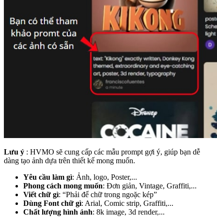
Lưu ý
: HVMO sẽ cung cấp các mẫu prompt gợi ý, giúp bạn dễ
dàng tạo ảnh dựa trên thiết kế mong muốn.
Yêu cầu làm gì
: Ảnh, logo, Poster,...
Phong cách mong muốn
: Đơn giản, Vintage, Graffiti,...
Viết chữ gì
: “Phải để chữ trong ngoặc kép”
Dùng Font chữ gì
: Arial, Comic strip, Graffiti,...
Chất lượng hình ảnh
: 8k image, 3d render,...