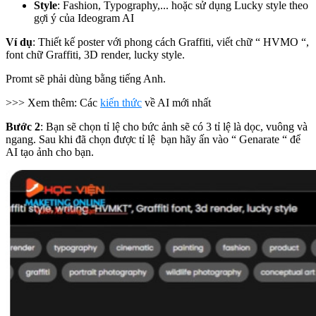
Style
: Fashion, Typography,... hoặc sử dụng Lucky style theo
gợi ý của Ideogram AI
Ví dụ
: Thiết kế poster với phong cách Graffiti, viết chữ “ HVMO “,
font chữ Graffiti, 3D render, lucky style.
Promt sẽ phải dùng bằng tiếng Anh.
>>> Xem thêm: Các
kiến thức
về AI mới nhất
Bước 2
: Bạn sẽ chọn tỉ lệ cho bức ảnh sẽ có 3 tỉ lệ là dọc, vuông và
ngang. Sau khi đã chọn được tỉ lệ bạn hãy ấn vào “ Genarate “ để
AI tạo ảnh cho bạn.