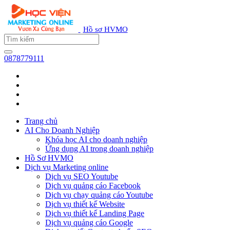
Hồ sơ HVMO
0878779111
Trang chủ
AI Cho Doanh Nghiệp
Khóa học AI cho doanh nghiệp
Ứng dụng AI trong doanh nghiệp
Hồ Sơ HVMO
Dịch vụ Marketing online
Dịch vụ SEO Youtube
Dịch vụ quảng cáo Facebook
Dịch vụ chạy quảng cáo Youtube
Dịch vụ thiết kế Website
Dịch vụ thiết kế Landing Page
Dịch vụ quảng cáo Google