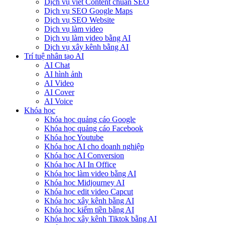
Dịch vụ viết Content chuẩn SEO
Dịch vụ SEO Google Maps
Dịch vụ SEO Website
Dịch vụ làm video
Dịch vụ làm video bằng AI
Dịch vụ xây kênh bằng AI
Trí tuệ nhân tạo AI
AI Chat
AI hình ảnh
AI Video
AI Cover
AI Voice
Khóa học
Khóa học quảng cáo Google
Khóa học quảng cáo Facebook
Khóa học Youtube
Khóa học AI cho doanh nghiệp
Khóa học AI Conversion
Khóa học AI In Office
Khóa học làm video bằng AI
Khóa học Midjourney AI
Khóa học edit video Capcut
Khóa học xây kênh bằng AI
Khóa học kiếm tiền bằng AI
Khóa học xây kênh Tiktok bằng AI