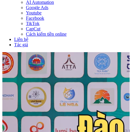
AI Automation
Google Ads
Youtube
Facebook
TikTok
CapCut
Cách kiếm tiền online
Liên hệ
Tác giả