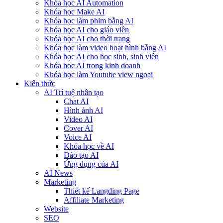
Khóa học AI Automation
Khóa học Make AI
Khóa học làm phim bằng AI
Khóa học AI cho giáo viên
Khóa học AI cho thời trang
Khóa học làm video hoạt hình bằng AI
Khóa học AI cho học sinh, sinh viên
Khóa hoc AI trong kinh doanh
Khóa học làm Youtube view ngoại
Kiến thức
AI Trí tuệ nhân tạo
Chat AI
Hình ảnh AI
Video AI
Cover AI
Voice AI
Khóa học về AI
Đào tạo AI
Ứng dụng của AI
AI News
Marketing
Thiết kế Langding Page
Affiliate Marketing
Website
SEO