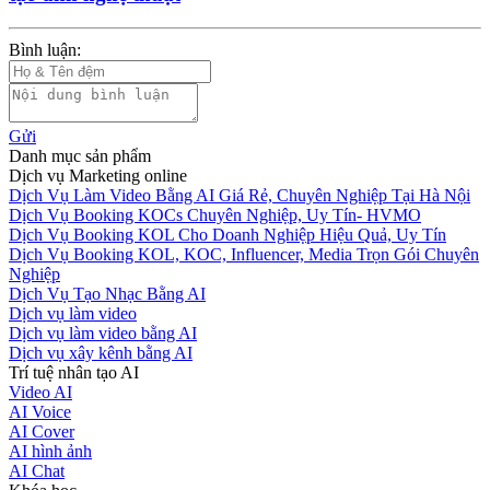
Bình luận:
Gửi
Danh mục sản phẩm
Dịch vụ Marketing online
Dịch Vụ Làm Video Bằng AI Giá Rẻ, Chuyên Nghiệp Tại Hà Nội
Dịch Vụ Booking KOCs Chuyên Nghiệp, Uy Tín- HVMO
Dịch Vụ Booking KOL Cho Doanh Nghiệp Hiệu Quả, Uy Tín
Dịch Vụ Booking KOL, KOC, Influencer, Media Trọn Gói Chuyên
Nghiệp
Dịch Vụ Tạo Nhạc Bằng AI
Dịch vụ làm video
Dịch vụ làm video bằng AI
Dịch vụ xây kênh bằng AI
Trí tuệ nhân tạo AI
Video AI
AI Voice
AI Cover
AI hình ảnh
AI Chat