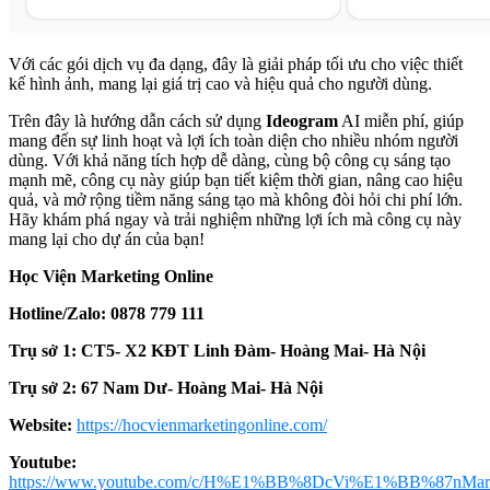
Với các gói dịch vụ đa dạng, đây là giải pháp tối ưu cho việc thiết
kế hình ảnh, mang lại giá trị cao và hiệu quả cho người dùng.
Trên đây là hướng dẫn cách sử dụng
Ideogram
AI miễn phí, giúp
mang đến sự linh hoạt và lợi ích toàn diện cho nhiều nhóm người
dùng. Với khả năng tích hợp dễ dàng, cùng bộ công cụ sáng tạo
mạnh mẽ, công cụ này giúp bạn tiết kiệm thời gian, nâng cao hiệu
quả, và mở rộng tiềm năng sáng tạo mà không đòi hỏi chi phí lớn.
Hãy khám phá ngay và trải nghiệm những lợi ích mà công cụ này
mang lại cho dự án của bạn!
Học Viện Marketing Online
Hotline/Zalo: 0878 779 111
Trụ sở 1: CT5- X2 KĐT Linh Đàm- Hoàng Mai- Hà Nội
Trụ sở 2: 67 Nam Dư- Hoàng Mai- Hà Nội
Website:
https://hocvienmarketingonline.com/
Youtube:
https://www.youtube.com/c/H%E1%BB%8DcVi%E1%BB%87nMark