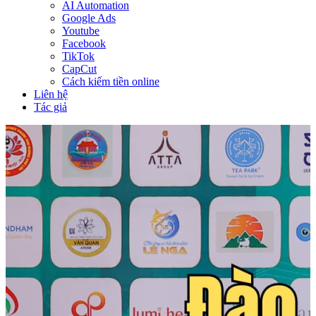
AI Automation
Google Ads
Youtube
Facebook
TikTok
CapCut
Cách kiếm tiền online
Liên hệ
Tác giả