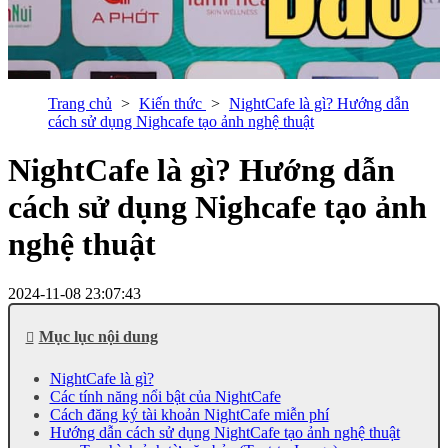
Trang chủ
Kiến thức
NightCafe là gì? Hướng dẫn
cách sử dụng Nighcafe tạo ảnh nghệ thuật
NightCafe là gì? Hướng dẫn
cách sử dụng Nighcafe tạo ảnh
nghệ thuật
2024-11-08 23:07:43
Mục lục nội dung
NightCafe là gì?
Các tính năng nổi bật của NightCafe
Cách đăng ký tài khoản NightCafe miễn phí
Hướng dẫn cách sử dụng NightCafe tạo ảnh nghệ thuật