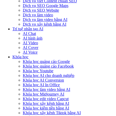
Dịch vụ viết Content chuẩn SEO
Dịch vụ SEO Google Maps
Dịch vụ SEO Website
Dịch vụ làm video
Dịch vụ làm video bằng AI
Dịch vụ xây kênh bằng AI
Trí tuệ nhân tạo AI
AI Chat
AI hình ảnh
AI Video
AI Cover
AI Voice
Khóa học
Khóa học quảng cáo Google
Khóa học quảng cáo Facebook
Khóa học Youtube
Khóa học AI cho doanh nghiệp
Khóa học AI Conversion
Khóa học AI In Office
Khóa học làm video bằng AI
Khóa học Midjourney AI
Khóa học edit video Capcut
Khóa học xây kênh bằng AI
Khóa học kiếm tiền bằng AI
Khóa học xây kênh Tiktok bằng AI