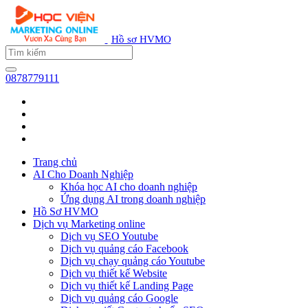
Hồ sơ HVMO
0878779111
Trang chủ
AI Cho Doanh Nghiệp
Khóa học AI cho doanh nghiệp
Ứng dụng AI trong doanh nghiệp
Hồ Sơ HVMO
Dịch vụ Marketing online
Dịch vụ SEO Youtube
Dịch vụ quảng cáo Facebook
Dịch vụ chạy quảng cáo Youtube
Dịch vụ thiết kế Website
Dịch vụ thiết kế Landing Page
Dịch vụ quảng cáo Google