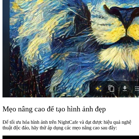
Mẹo nâng cao để tạo hình ảnh đẹp
Để tối ưu hóa hình ảnh trên NightCafe và đạt được hiệu quả nghệ
thuật độc đáo, hãy thử áp dụng các mẹo nâng cao sau đây: