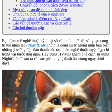
Tạo hình ảnh từ văn bản (Text-to-Image)
Chuyển đổi phong cách (Style Transfer)
Mẹo nâng cao để tạo hình ảnh đẹp
Ứng dụng thực tế của NightCafe
Ưu điểm, nhược điểm của NightCafe
Các vấn đề thường gặp và cách xử lý
Câu hỏi thường gặp
Bạn đam mê nghệ thuật kỹ thuật số và muốn thử sức sáng tạo cùng
trí tuệ nhân tạo?
NightCafe
chính là công cụ lý tưởng giúp bạn biến
những ý tưởng độc đáo thành các tác phẩm nghệ thuật tuyệt đẹp chỉ
trong vài bước đơn giản. Hãy cùng HVMO khám phá cách sử dụng
NightCafe để tạo ra các tác phẩm nghệ thuật ấn tượng ngay dưới
đây!