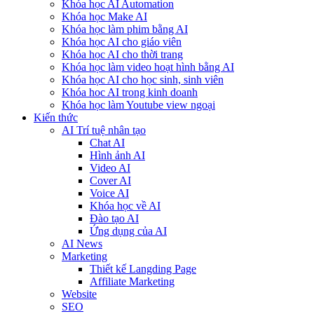
Khóa học AI Automation
Khóa học Make AI
Khóa học làm phim bằng AI
Khóa học AI cho giáo viên
Khóa học AI cho thời trang
Khóa học làm video hoạt hình bằng AI
Khóa học AI cho học sinh, sinh viên
Khóa hoc AI trong kinh doanh
Khóa học làm Youtube view ngoại
Kiến thức
AI Trí tuệ nhân tạo
Chat AI
Hình ảnh AI
Video AI
Cover AI
Voice AI
Khóa học về AI
Đào tạo AI
Ứng dụng của AI
AI News
Marketing
Thiết kế Langding Page
Affiliate Marketing
Website
SEO