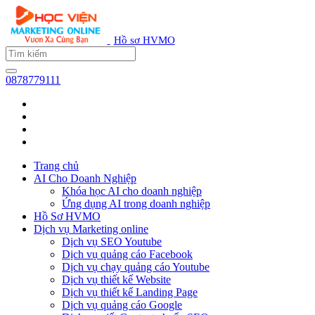
Hồ sơ HVMO
0878779111
Trang chủ
AI Cho Doanh Nghiệp
Khóa học AI cho doanh nghiệp
Ứng dụng AI trong doanh nghiệp
Hồ Sơ HVMO
Dịch vụ Marketing online
Dịch vụ SEO Youtube
Dịch vụ quảng cáo Facebook
Dịch vụ chạy quảng cáo Youtube
Dịch vụ thiết kế Website
Dịch vụ thiết kế Landing Page
Dịch vụ quảng cáo Google