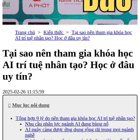
Trang chủ
Kiến thức
Tại sao nên tham gia khóa học
AI trí tuệ nhân tạo? Học ở đâu uy tín?
Tại sao nên tham gia khóa học
AI trí tuệ nhân tạo? Học ở đâu
uy tín?
2025-02-26 11:15:59
Mục lục nội dung
Tổng hợp 9 lý do nên tham gia khóa học AI trí tuệ nhân tạo?
Nhu cầu nhân lực ngành AI đang bùng nổ
AI ngày càng được ứng dụng rộng rãi trong mọi ngành
nghề