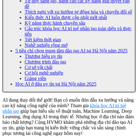
Tư duy sáng tạo, nâng cao các kỹ năng giải quyết vấn
đề
Thích nghi với xu hướng tự động hóa và chuyển đổi số
Kiến thức AI luôn được cập nhật mới nhất
Kỹ năng thực hành chuyên sâu
Cấu trúc khóa học AI trí tuệ nhân tạo toàn diện và thực
tiễn
Tiết kiệm thời gian
Nghề nghiệp rộng mở
5 tiêu chí chọn trung tâm đào tạo AI tại Hà Nội năm 2025
Thương hiệu uy tín
Chương trình đào tạo
Cơ sở vật chất
Cơ hội nghề nghiệp
Giảng viên
Học AI ở đâu uy tín tại Hà Nội năm 2025
AI đang thay đổi thế giới! Bạn có muốn đón đầu xu hướng và nâng
cao kỹ năng công nghệ của mình? Tham gia
khóa học AI trí tuệ
nhân tạo
giúp bạn hiểu sâu về thuật toán, Machine Learning, Deep
Learning, ứng dụng AI trong thực tế. Nhưng học ở địa chỉ nào đảm
bảo chất lượng? Cùng HVMO khám phá những địa chỉ đào tạo AI
uy tín, giúp bạn trang bị kiến thức vững chắc và sẵn sàng chinh
phục tương lai công nghệ ngay hôm nay!