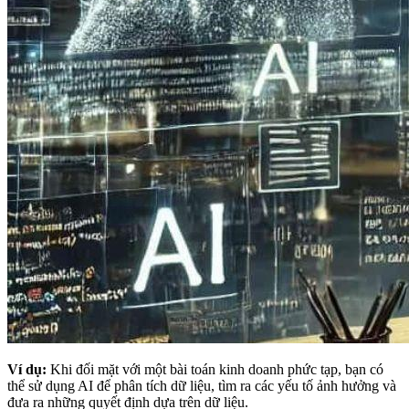
Ví dụ:
Khi đối mặt với một bài toán kinh doanh phức tạp, bạn có
thể sử dụng AI để phân tích dữ liệu, tìm ra các yếu tố ảnh hưởng và
đưa ra những quyết định dựa trên dữ liệu.