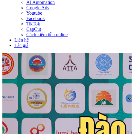
AI Automation
Google Ads
Youtube
Facebook
TikTok
CapCut
Cách kiếm tiền online
Liên hệ
Tác giả