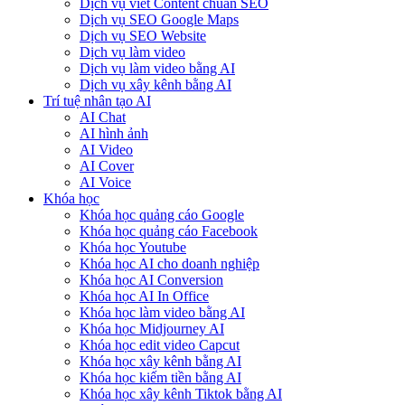
Dịch vụ viết Content chuẩn SEO
Dịch vụ SEO Google Maps
Dịch vụ SEO Website
Dịch vụ làm video
Dịch vụ làm video bằng AI
Dịch vụ xây kênh bằng AI
Trí tuệ nhân tạo AI
AI Chat
AI hình ảnh
AI Video
AI Cover
AI Voice
Khóa học
Khóa học quảng cáo Google
Khóa học quảng cáo Facebook
Khóa học Youtube
Khóa học AI cho doanh nghiệp
Khóa học AI Conversion
Khóa học AI In Office
Khóa học làm video bằng AI
Khóa học Midjourney AI
Khóa học edit video Capcut
Khóa học xây kênh bằng AI
Khóa học kiếm tiền bằng AI
Khóa học xây kênh Tiktok bằng AI