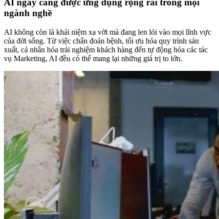
AI ngày càng được ứng dụng rộng rãi trong mọi
ngành nghề
AI không còn là khái niệm xa vời mà đang len lỏi vào mọi lĩnh vực
của đời sống. Từ việc chẩn đoán bệnh, tối ưu hóa quy trình sản
xuất, cá nhân hóa trải nghiệm khách hàng đến tự động hóa các tác
vụ Marketing, AI đều có thể mang lại những giá trị to lớn.