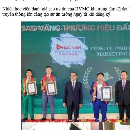
Nhiều học viên đánh giá cao uy tín của HVMO khi trung tâm đã đạt
truyền thông lớn càng tạo sự tin tưởng ngay từ khi đăng ký.