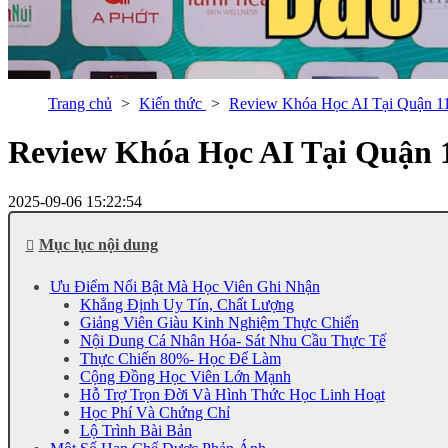
Trang chủ
Kiến thức
Review Khóa Học AI Tại Quận
Review Khóa Học AI Tại Quậ
2025-09-06 15:22:54
Mục lục nội dung
Ưu Điểm Nổi Bật Mà Học Viên Ghi Nhận
Khẳng Định Uy Tín, Chất Lượng
Giảng Viên Giàu Kinh Nghiệm Thực Chiến
Nội Dung Cá Nhân Hóa- Sát Nhu Cầu Thực Tế
Thực Chiến 80%- Học Để Làm
Cộng Đồng Học Viên Lớn Mạnh
Hỗ Trợ Trọn Đời Và Hình Thức Học Linh Hoạt
Học Phí Và Chứng Chỉ
Lộ Trình Bài Bản