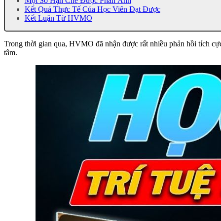
Một Số Hạn Chế Được Phản Ánh
Kết Quả Thực Tế Của Học Viên Đạt Được
Kết Luận Từ HVMO
Trong thời gian qua, HVMO đã nhận được rất nhiều phản hồi tích cự
tâm.