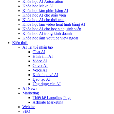
Khóa học AI Automation
Khóa học Make AI
Khóa học làm phim bằng AI
Khóa học AI cho giáo viên
Khóa học AI cho thời trang
Khóa học làm video hoạt hình bằng AI
Khóa học AI cho học sinh, sinh viên
Khóa hoc AI trong kinh doanh
Khóa học làm Youtube view ngoại
Kiến thức
AI Trí tuệ nhân tạo
Chat AI
Hình ảnh AI
Video AI
Cover AI
Voice AI
Khóa học về AI
Đào tạo AI
Ứng dụng của AI
AI News
Marketing
Thiết kế Langding Page
Affiliate Marketing
Website
SEO