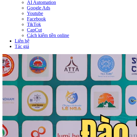
AI Automation
Google Ads
Youtube
Facebook
TikTok
CapCut
Cách kiếm tiền online
Liên hệ
Tác giả