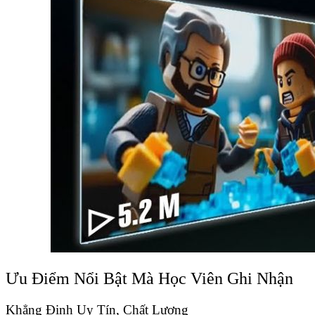
Ưu Điểm Nổi Bật Mà Học Viên Ghi Nhận
Khẳng Định Uy Tín, Chất Lượng