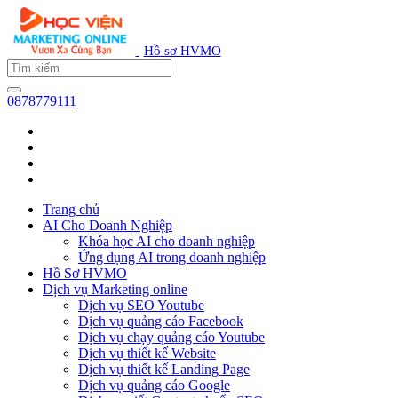
Hồ sơ HVMO
0878779111
Trang chủ
AI Cho Doanh Nghiệp
Khóa học AI cho doanh nghiệp
Ứng dụng AI trong doanh nghiệp
Hồ Sơ HVMO
Dịch vụ Marketing online
Dịch vụ SEO Youtube
Dịch vụ quảng cáo Facebook
Dịch vụ chạy quảng cáo Youtube
Dịch vụ thiết kế Website
Dịch vụ thiết kế Landing Page
Dịch vụ quảng cáo Google