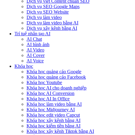
Dịch vụ viết Content chuẩn SEO
Dịch vụ SEO Google Maps
Dịch vụ SEO Website
Dịch vụ làm video
Dịch vụ làm video bằng AI
Dịch vụ xây kênh bằng AI
Trí tuệ nhân tạo AI
AI Chat
AI hình ảnh
AI Video
AI Cover
AI Voice
Khóa học
Khóa học quảng cáo Google
Khóa học quảng cáo Facebook
Khóa học Youtube
Khóa học AI cho doanh nghiệp
Khóa học AI Conversion
Khóa học AI In Office
Khóa học làm video bằng AI
Khóa học Midjourney AI
Khóa học edit video Capcut
Khóa học xây kênh bằng AI
Khóa học kiếm tiền bằng AI
Khóa học xây kênh Tiktok bằng AI