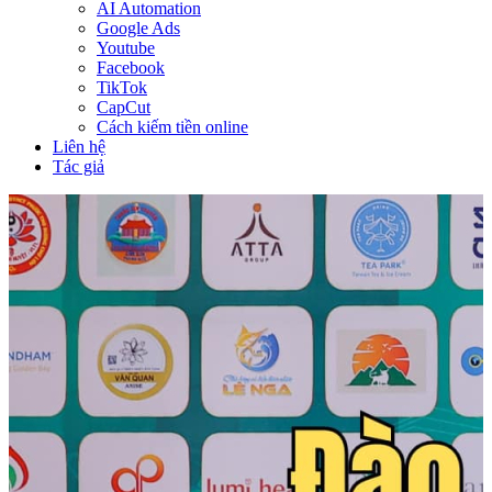
AI Automation
Google Ads
Youtube
Facebook
TikTok
CapCut
Cách kiếm tiền online
Liên hệ
Tác giả