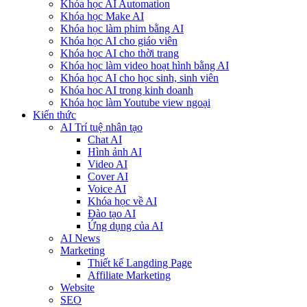
Khóa học AI Automation
Khóa học Make AI
Khóa học làm phim bằng AI
Khóa học AI cho giáo viên
Khóa học AI cho thời trang
Khóa học làm video hoạt hình bằng AI
Khóa học AI cho học sinh, sinh viên
Khóa hoc AI trong kinh doanh
Khóa học làm Youtube view ngoại
Kiến thức
AI Trí tuệ nhân tạo
Chat AI
Hình ảnh AI
Video AI
Cover AI
Voice AI
Khóa học về AI
Đào tạo AI
Ứng dụng của AI
AI News
Marketing
Thiết kế Langding Page
Affiliate Marketing
Website
SEO