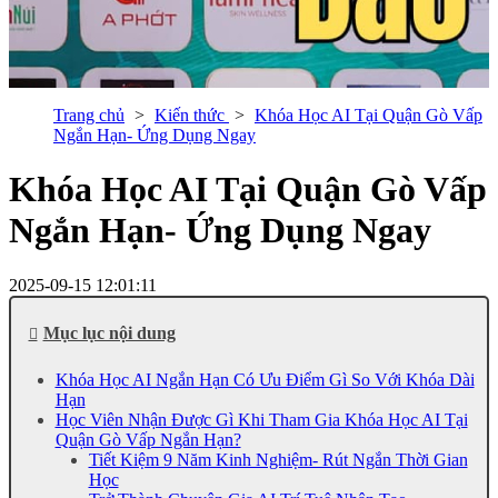
Trang chủ
Kiến thức
Khóa Học AI Tại Quận Gò Vấp
Ngắn Hạn- Ứng Dụng Ngay
Khóa Học AI Tại Quận Gò Vấp
Ngắn Hạn- Ứng Dụng Ngay
2025-09-15 12:01:11
Mục lục nội dung
Khóa Học AI Ngắn Hạn Có Ưu Điểm Gì So Với Khóa Dài
Hạn
Học Viên Nhận Được Gì Khi Tham Gia Khóa Học AI Tại
Quận Gò Vấp Ngắn Hạn?
Tiết Kiệm 9 Năm Kinh Nghiệm- Rút Ngắn Thời Gian
Học