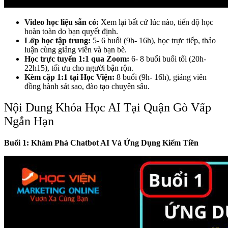
Video học liệu sẵn có:
Xem lại bất cứ lúc nào, tiến độ học
hoàn toàn do bạn quyết định.
Lớp học tập trung:
5- 6 buổi (9h- 16h), học trực tiếp, thảo
luận cùng giảng viên và bạn bè.
Học trực tuyến 1:1 qua Zoom:
6- 8 buổi buổi tối (20h-
22h15), tối ưu cho người bận rộn.
Kèm cặp 1:1 tại Học Viện:
8 buổi (9h- 16h), giảng viên
đồng hành sát sao, đào tạo chuyên sâu.
Nội Dung Khóa Học AI Tại Quận Gò Vấp
Ngắn Hạn
Buổi 1: Khám Phá Chatbot AI Và Ứng Dụng Kiếm Tiền