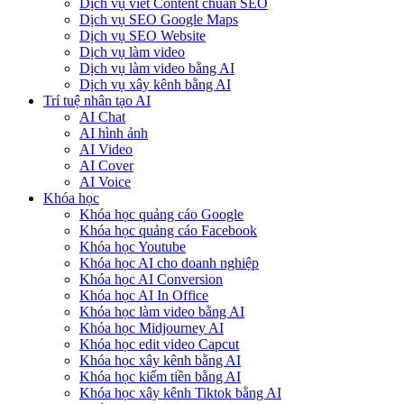
Dịch vụ viết Content chuẩn SEO
Dịch vụ SEO Google Maps
Dịch vụ SEO Website
Dịch vụ làm video
Dịch vụ làm video bằng AI
Dịch vụ xây kênh bằng AI
Trí tuệ nhân tạo AI
AI Chat
AI hình ảnh
AI Video
AI Cover
AI Voice
Khóa học
Khóa học quảng cáo Google
Khóa học quảng cáo Facebook
Khóa học Youtube
Khóa học AI cho doanh nghiệp
Khóa học AI Conversion
Khóa học AI In Office
Khóa học làm video bằng AI
Khóa học Midjourney AI
Khóa học edit video Capcut
Khóa học xây kênh bằng AI
Khóa học kiếm tiền bằng AI
Khóa học xây kênh Tiktok bằng AI