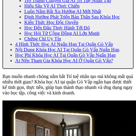
Trở Thành Chuyên Gia AI Trí Tuệ Nhân Tạo
Hiểu Sâu Về AI Thực Chiến
Luôn Nắm Bắt Xu Hướng AI Mới Nhất
Định Hướng Phát Triển Bản Thân Sau Khóa Học
Kiến Thức Học Độc Quyền
Học Đến Đâu Thực Hành Tới Đó
Học Hỏi Từ Cộng Đồng AI Lớn Mạnh
Chứng Chỉ Uy Tín
4 Hình Thức Học AI Ngắn Hạn Tại Quận Gò Vấp
Nội Dung Khóa Học AI Tại Quận Gò Vấp Ngắn Hạn
Học Phí Khóa Học AI Tại Quận Gò Vấp Ngắn Hạn
Ai Nên Tham Gia Khóa Học AI Ở Quận Gò Vấp?
Bạn muốn nhanh chóng nắm bắt Trí tuệ nhân tạo mà không mất quá
nhiều thời gian? Khóa học AI tại quận Gò Vấp ngắn hạn được thiết
kế tinh gọn, thực tiễn, giúp bạn thành thạo nhanh và ứng dụng ngay
vào học tập, công việc và kinh doanh.