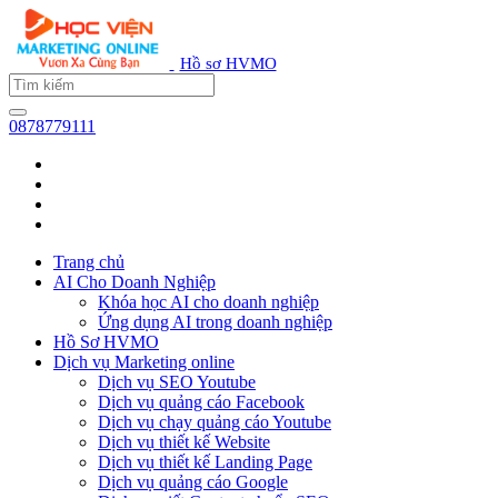
Hồ sơ HVMO
0878779111
Trang chủ
AI Cho Doanh Nghiệp
Khóa học AI cho doanh nghiệp
Ứng dụng AI trong doanh nghiệp
Hồ Sơ HVMO
Dịch vụ Marketing online
Dịch vụ SEO Youtube
Dịch vụ quảng cáo Facebook
Dịch vụ chạy quảng cáo Youtube
Dịch vụ thiết kế Website
Dịch vụ thiết kế Landing Page
Dịch vụ quảng cáo Google