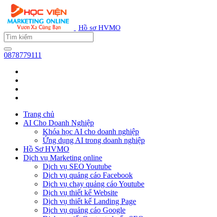
Hồ sơ HVMO
0878779111
Trang chủ
AI Cho Doanh Nghiệp
Khóa học AI cho doanh nghiệp
Ứng dụng AI trong doanh nghiệp
Hồ Sơ HVMO
Dịch vụ Marketing online
Dịch vụ SEO Youtube
Dịch vụ quảng cáo Facebook
Dịch vụ chạy quảng cáo Youtube
Dịch vụ thiết kế Website
Dịch vụ thiết kế Landing Page
Dịch vụ quảng cáo Google