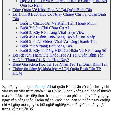
Học AI Tại HVMO: Thực Chiến- Có Chứng Chỉ- Kết
Quả Rõ Ràng
Tổng Quan Về Khóa Học AI Tại Quận Bình Tân
Lộ Trình 8 Buổi Học Có Ngay Chứng Chỉ Tại Quận Bình
Tân
Buổi 1: Chatbot AI Và Kiếm Tiền Thông Minh
Buổi 2: Làm Chủ Công Cụ AI
Buổi 3: Xây Nền Tảng Viral Triệu View
Buổi 4: AI Hình Ảnh- Sáng Tạo Và Thu Nhập
Buổi 5- 6: AI Video- Viral Và Tăng Doanh Thu
Buổi 7: Kỹ Năng Edit Sáng Tạo
Buổi 8: Xây Thương Hiệu Cá Nhân Và Nền Tảng Số
Lợi Ích Khi Tham Gia Khóa Học AI Tại Quận Bình Tân
Ai Nên Tham Gia Khóa Học Này?
Bảng Giá Khóa Học Trí Tuệ Nhân Tạo Tại Quận Bình Tân
Thông tin đăng ký khóa học AI Tại Quận Bình Tân TP
HCM
Bạn đang tìm một
khóa học AI
tại quận Bình Tân có cấp chứng chỉ
vừa uy tín vừa thực chiến? Tại HVMO, bạn không chỉ học lý thuyết
mà còn được trực tiếp thực hành, tạo ra sản phẩm thật và ứng dụng
ngay vào công việc. Hoàn thành khóa học, bạn sẽ nhận ngay chứng
chỉ AI giúp mở rộng cơ hội nghề nghiệp và khẳng định năng lực
trong kỷ nguyên số.