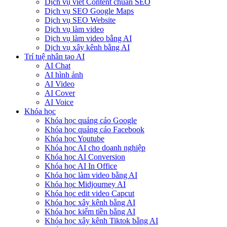
Dịch vụ viết Content chuẩn SEO
Dịch vụ SEO Google Maps
Dịch vụ SEO Website
Dịch vụ làm video
Dịch vụ làm video bằng AI
Dịch vụ xây kênh bằng AI
Trí tuệ nhân tạo AI
AI Chat
AI hình ảnh
AI Video
AI Cover
AI Voice
Khóa học
Khóa học quảng cáo Google
Khóa học quảng cáo Facebook
Khóa học Youtube
Khóa học AI cho doanh nghiệp
Khóa học AI Conversion
Khóa học AI In Office
Khóa học làm video bằng AI
Khóa học Midjourney AI
Khóa học edit video Capcut
Khóa học xây kênh bằng AI
Khóa học kiếm tiền bằng AI
Khóa học xây kênh Tiktok bằng AI