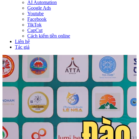
AI Automation
Google Ads
Youtube
Facebook
TikTok
CapCut
Cách kiếm tiền online
Liên hệ
Tác giả