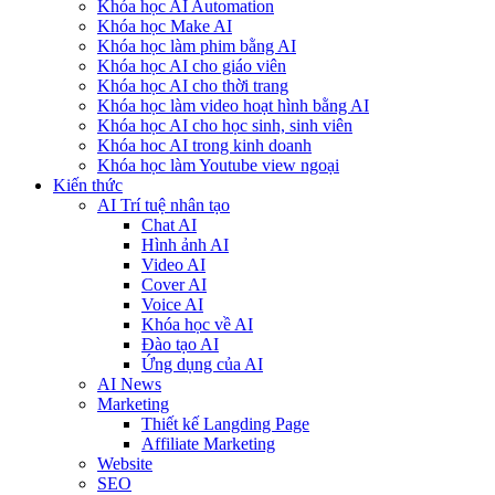
Khóa học AI Automation
Khóa học Make AI
Khóa học làm phim bằng AI
Khóa học AI cho giáo viên
Khóa học AI cho thời trang
Khóa học làm video hoạt hình bằng AI
Khóa học AI cho học sinh, sinh viên
Khóa hoc AI trong kinh doanh
Khóa học làm Youtube view ngoại
Kiến thức
AI Trí tuệ nhân tạo
Chat AI
Hình ảnh AI
Video AI
Cover AI
Voice AI
Khóa học về AI
Đào tạo AI
Ứng dụng của AI
AI News
Marketing
Thiết kế Langding Page
Affiliate Marketing
Website
SEO