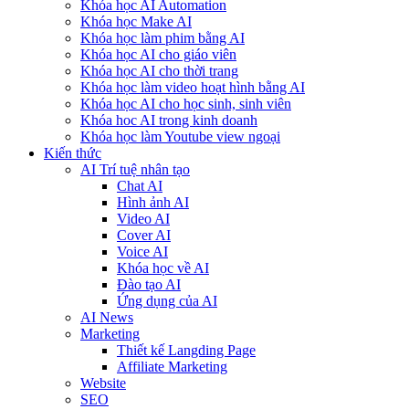
Khóa học AI Automation
Khóa học Make AI
Khóa học làm phim bằng AI
Khóa học AI cho giáo viên
Khóa học AI cho thời trang
Khóa học làm video hoạt hình bằng AI
Khóa học AI cho học sinh, sinh viên
Khóa hoc AI trong kinh doanh
Khóa học làm Youtube view ngoại
Kiến thức
AI Trí tuệ nhân tạo
Chat AI
Hình ảnh AI
Video AI
Cover AI
Voice AI
Khóa học về AI
Đào tạo AI
Ứng dụng của AI
AI News
Marketing
Thiết kế Langding Page
Affiliate Marketing
Website
SEO