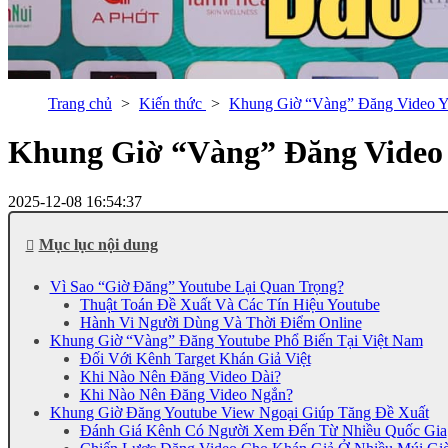
Trang chủ
Kiến thức
Khung Giờ “Vàng” Đăng Video Y
Khung Giờ “Vàng” Đăng Video 
2025-12-08 16:54:37
Mục lục nội dung
Vì Sao “Giờ Đăng” Youtube Lại Quan Trọng?
Thuật Toán Đề Xuất Và Các Tín Hiệu Youtube
Hành Vi Người Dùng Và Thời Điểm Online
Khung Giờ “Vàng” Đăng Youtube Phổ Biến Tại Việt Nam
Đối Với Kênh Target Khán Giả Việt
Khi Nào Nên Đăng Video Dài?
Khi Nào Nên Đăng Video Ngắn?
Khung Giờ Đăng Youtube View Ngoại Giúp Tăng Đề Xuất
Đánh Giá Kênh Có Người Xem Đến Từ Nhiều Quốc Gia