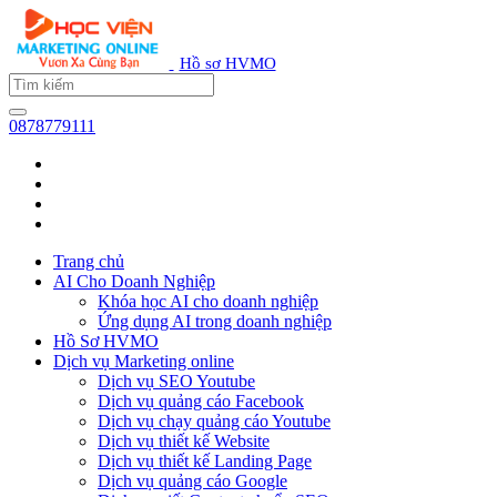
Hồ sơ HVMO
0878779111
Trang chủ
AI Cho Doanh Nghiệp
Khóa học AI cho doanh nghiệp
Ứng dụng AI trong doanh nghiệp
Hồ Sơ HVMO
Dịch vụ Marketing online
Dịch vụ SEO Youtube
Dịch vụ quảng cáo Facebook
Dịch vụ chạy quảng cáo Youtube
Dịch vụ thiết kế Website
Dịch vụ thiết kế Landing Page
Dịch vụ quảng cáo Google