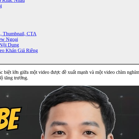
ờ Khác Nhau
i
, Thumbnail, CTA
ew Ngoại
 Nội Dung
eo Khán Giả Riêng
 biệt lớn giữa một video được đề xuất mạnh và một video chìm nghỉm 
độ tăng trưởng.