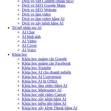
Dịch vụ viết Content chuẩn SEO
Dịch vụ SEO Google Maps
Dịch vụ SEO Website
Dịch vụ làm video
Dịch vụ làm video bằng AI
Dịch vụ xây kênh bằng AI
Trí tuệ nhân tạo AI
AI Chat
AI hình ảnh
AI Video
AI Cover
AI Voice
Khóa học
Khóa học quảng cáo Google
Khóa học quảng cáo Facebook
Khóa học Youtube
Khóa học AI cho doanh nghiệp
Khóa học AI Conversion
Khóa học AI In Office
Khóa học làm video bằng AI
Khóa học Midjourney AI
Khóa học edit video Capcut
Khóa học xây kênh bằng AI
Khóa học kiếm tiền bằng AI
Khóa học xây kênh Tiktok bằng AI