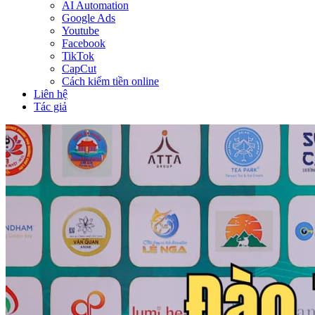
AI Automation
Google Ads
Youtube
Facebook
TikTok
CapCut
Cách kiếm tiền online
Liên hệ
Tác giả