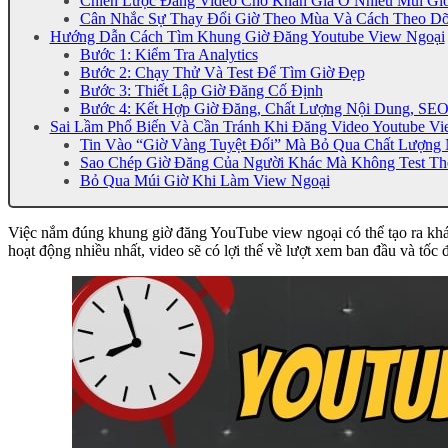
Chiến Lược Đăng Video Cho Khán Giả Ở Nhiều Múi Gi
Cân Nhắc Sự Thay Đổi Giờ Theo Mùa Và Cách Theo Dõ
Hướng Dẫn Cách Tìm Khung Giờ Đăng Youtube View Ngoại
Bước 1: Kiểm Tra Analytics
Bước 2: Chạy Thử Và Test Để Tìm Giờ Đẹp
Bước 3: Thiết Lập Giờ Đăng Cố Định
Bước 4: Kết Hợp Giờ Đăng, Chất Lượng Nội Dung, SEO
Sai Lầm Phổ Biến Và Cần Tránh Khi Đăng Video Youtube Vi
Tin Vào “Giờ Vàng Tuyệt Đối” Mà Bỏ Qua Chất Lượng
Sao Chép Giờ Đăng Của Người Khác Mà Không Test Th
Bỏ Qua Múi Giờ Khi Làm View Ngoại
Việc nắm đúng khung giờ đăng YouTube view ngoại có thể tạo ra khác
hoạt động nhiều nhất, video sẽ có lợi thế về lượt xem ban đầu và tốc 