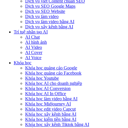
Dịch vụ viết Content chuẩn SEO
Dịch vụ SEO Google Maps
Dịch vụ SEO Website
Dịch vụ làm video
Dịch vụ làm video bằng AI
Dịch vụ xây kênh bằng AI
Trí tuệ nhân tạo AI
AI Chat
AI hình ảnh
AI Video
AI Cover
AI Voice
Khóa học
Khóa học quảng cáo Google
Khóa học quảng cáo Facebook
Khóa học Youtube
Khóa học AI cho doanh nghiệp
Khóa học AI Conversion
Khóa học AI In Office
Khóa học làm video bằng AI
Khóa học Midjourney AI
Khóa học edit video Capcut
Khóa học xây kênh bằng AI
Khóa học kiếm tiền bằng AI
Khóa học xây kênh Tiktok bằng AI