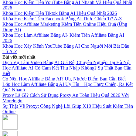
Khóa Học Kiếm Tiền YouTube Bằng AI Nhanh Và Hiệu Quả Nhất
2026
Khóa Học Kiếm Tiền Tiktok Bằng AI Hiệu Quả Nhất 2026
Khóa Học Kiếm Tiền Facebook Bằng AI Thực Chiến Từ A-Z
Khóa Học Affiliate Marketing Kiếm Tiền Online Hiệu Quả (Ứng
Dụng AI)
Khóa Học Làm Affiliate Bằng AI- Kiếm Tiền Affiliate Bằng AI
2026
Khóa Học Xây Kênh YouTube Bằng AI Cho Người Mới Bắt Đầu
Từ A-Z
Bài viết mới nhất
Dịch Vụ Làm Video Bằng AI Giá Rẻ, Chuyên Nghiệp Tại Hà Nội
Học Affiliate AI Có Cam Kết Thu Nhập Không? Sự Thật Bạn Cần
Biết
Có Nên Học Affiliate Bằng AI? Ưu, Nhược Điểm Bạn Cần Biết
Lớp Học Làm Affiliate Bằng AI Uy Tín – Học Thực Chiến, Ra Kết
Quả Nhanh
Proxy Là Gì? Cách Sử Dụng Proxy An Toàn Hiệu Quả 2026 Với
Morelogin
Sự Thật Về Proxy: Công Nghệ Lõi Giúp X10 Hiệu Suất Kiếm Tiền
Online