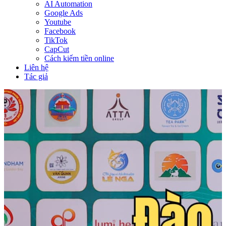
AI Automation
Google Ads
Youtube
Facebook
TikTok
CapCut
Cách kiếm tiền online
Liên hệ
Tác giả