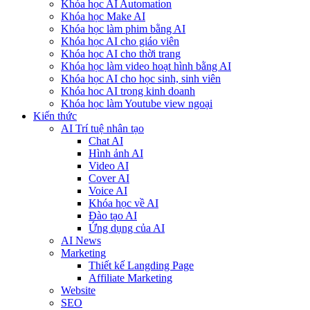
Khóa học AI Automation
Khóa học Make AI
Khóa học làm phim bằng AI
Khóa học AI cho giáo viên
Khóa học AI cho thời trang
Khóa học làm video hoạt hình bằng AI
Khóa học AI cho học sinh, sinh viên
Khóa hoc AI trong kinh doanh
Khóa học làm Youtube view ngoại
Kiến thức
AI Trí tuệ nhân tạo
Chat AI
Hình ảnh AI
Video AI
Cover AI
Voice AI
Khóa học về AI
Đào tạo AI
Ứng dụng của AI
AI News
Marketing
Thiết kế Langding Page
Affiliate Marketing
Website
SEO