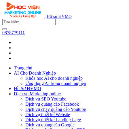
Hồ sơ HVMO
0878779111
Trang chủ
AI Cho Doanh Nghiệp
Khóa học AI cho doanh nghiệp
Ứng dụng AI trong doanh nghiệp
Hồ Sơ HVMO
Dịch vụ Marketing online
Dịch vụ SEO Youtube
Dịch vụ quảng cáo Facebook
Dịch vụ chạy quảng cáo Youtube
Dịch vụ thiết kế Website
Dịch vụ thiết kế Landing Page
Dịch vụ quảng cáo Google