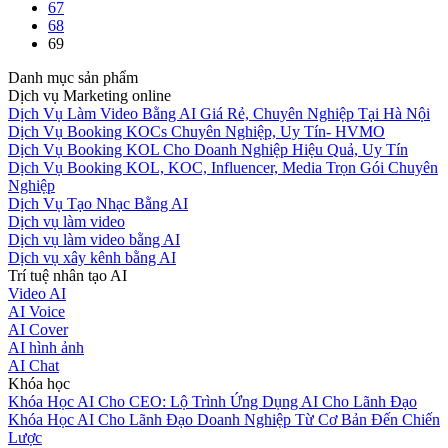
67
68
69
Danh mục sản phẩm
Dịch vụ Marketing online
Dịch Vụ Làm Video Bằng AI Giá Rẻ, Chuyên Nghiệp Tại Hà Nội
Dịch Vụ Booking KOCs Chuyên Nghiệp, Uy Tín- HVMO
Dịch Vụ Booking KOL Cho Doanh Nghiệp Hiệu Quả, Uy Tín
Dịch Vụ Booking KOL, KOC, Influencer, Media Trọn Gói Chuyên
Nghiệp
Dịch Vụ Tạo Nhạc Bằng AI
Dịch vụ làm video
Dịch vụ làm video bằng AI
Dịch vụ xây kênh bằng AI
Trí tuệ nhân tạo AI
Video AI
AI Voice
AI Cover
AI hình ảnh
AI Chat
Khóa học
Khóa Học AI Cho CEO: Lộ Trình Ứng Dụng AI Cho Lãnh Đạo
Khóa Học AI Cho Lãnh Đạo Doanh Nghiệp Từ Cơ Bản Đến Chiến
Lược