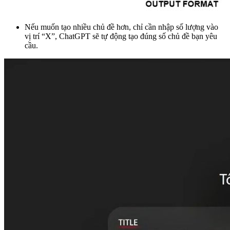
Nếu muốn tạo nhiều chủ đề hơn, chỉ cần nhập số lượng vào
vị trí “X”, ChatGPT sẽ tự động tạo đúng số chủ đề bạn yêu
cầu.