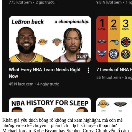
Khán giả yêu thích bóng rổ không chỉ xem highlight, mà còn mê
những video kể chuyện – phân tích – lịch sử huyền thoại như
Michael Jordan, Kobe Bryant hay Stephen Curry. Chính yếu tố cảm