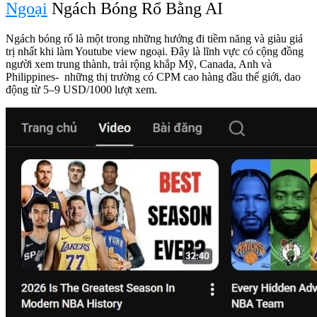
Ngoại
Ngách Bóng Rổ Bằng AI
Ngách bóng rổ là một trong những hướng đi tiềm năng và giàu giá
trị nhất khi làm Youtube view ngoại. Đây là lĩnh vực có cộng đồng
người xem trung thành, trải rộng khắp Mỹ, Canada, Anh và
Philippines- những thị trường có CPM cao hàng đầu thế giới, dao
động từ 5–9 USD/1000 lượt xem.