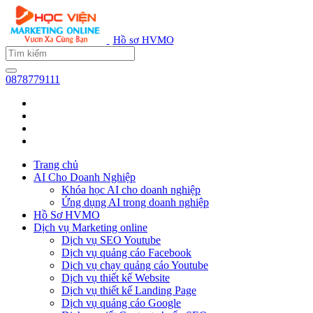
Hồ sơ HVMO
0878779111
Trang chủ
AI Cho Doanh Nghiệp
Khóa học AI cho doanh nghiệp
Ứng dụng AI trong doanh nghiệp
Hồ Sơ HVMO
Dịch vụ Marketing online
Dịch vụ SEO Youtube
Dịch vụ quảng cáo Facebook
Dịch vụ chạy quảng cáo Youtube
Dịch vụ thiết kế Website
Dịch vụ thiết kế Landing Page
Dịch vụ quảng cáo Google