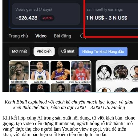
Kênh Bball explained với cách kể chuyện mạch lạc, logic, và giàu
kiến thức thể thao, kênh đã đạt 1.000 – 3.000 USD/tháng
Khi kết hợp cùng AI trong sản xuất nội dung, từ viết kịch bản, clone
giọng, tạo video đến dựng thumbnail, ngách bóng rổ trở thành “mỏ
vàng” thực thụ cho người làm Youtube view ngoại, vừa dễ triển
khai, vừa đảm bảo hiệu suất kiếm tiền ổn định lâu dài.