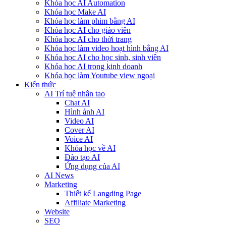
Khóa học AI Automation
Khóa học Make AI
Khóa học làm phim bằng AI
Khóa học AI cho giáo viên
Khóa học AI cho thời trang
Khóa học làm video hoạt hình bằng AI
Khóa học AI cho học sinh, sinh viên
Khóa hoc AI trong kinh doanh
Khóa học làm Youtube view ngoại
Kiến thức
AI Trí tuệ nhân tạo
Chat AI
Hình ảnh AI
Video AI
Cover AI
Voice AI
Khóa học về AI
Đào tạo AI
Ứng dụng của AI
AI News
Marketing
Thiết kế Langding Page
Affiliate Marketing
Website
SEO