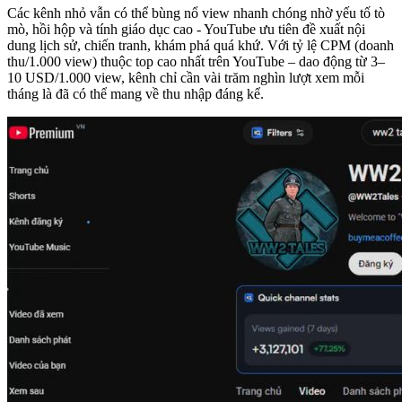
Các kênh nhỏ vẫn có thể bùng nổ view nhanh chóng nhờ yếu tố tò
mò, hồi hộp và tính giáo dục cao - YouTube ưu tiên đề xuất nội
dung lịch sử, chiến tranh, khám phá quá khứ.
Với tỷ lệ CPM (doanh
thu/1.000 view) thuộc top cao nhất trên YouTube – dao động từ 3–
10 USD/1.000 view, kênh chỉ cần vài trăm nghìn lượt xem mỗi
tháng là đã có thể mang về thu nhập đáng kể.