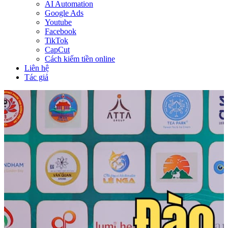
AI Automation
Google Ads
Youtube
Facebook
TikTok
CapCut
Cách kiếm tiền online
Liên hệ
Tác giả