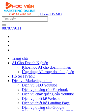
Hồ sơ HVMO
0878779111
Trang chủ
AI Cho Doanh Nghiệp
Khóa học AI cho doanh nghiệp
Ứng dụng AI trong doanh nghiệp
Hồ Sơ HVMO
Dịch vụ Marketing online
Dịch vụ SEO Youtube
Dịch vụ quảng cáo Facebook
Dịch vụ chạy quảng cáo Youtube
Dịch vụ thiết kế Website
Dịch vụ thiết kế Landing Page
Dịch vụ quảng cáo Google