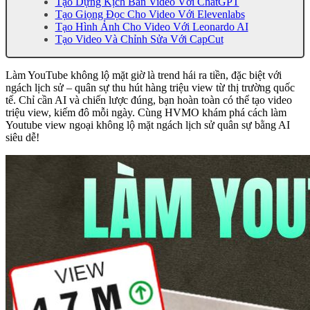
Tạo Dựng Kịch Bản Video Với ChatGPT
Tạo Giọng Đọc Cho Video Với Elevenlabs
Tạo Hình Ảnh Cho Video Với Leonardo AI
Tạo Video Và Chỉnh Sửa Với CapCut
Làm YouTube không lộ mặt giờ là trend hái ra tiền, đặc biệt với
ngách lịch sử – quân sự thu hút hàng triệu view từ thị trường quốc
tế. Chỉ cần AI và chiến lược đúng, bạn hoàn toàn có thể tạo video
triệu view, kiếm đô mỗi ngày. Cùng HVMO khám phá cách làm
Youtube view ngoại không lộ mặt ngách lịch sử quân sự bằng AI
siêu dễ!