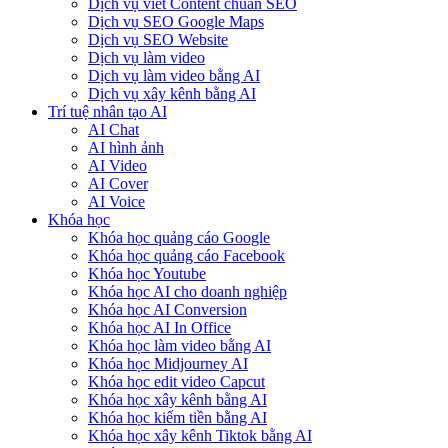
Dịch vụ viết Content chuẩn SEO
Dịch vụ SEO Google Maps
Dịch vụ SEO Website
Dịch vụ làm video
Dịch vụ làm video bằng AI
Dịch vụ xây kênh bằng AI
Trí tuệ nhân tạo AI
AI Chat
AI hình ảnh
AI Video
AI Cover
AI Voice
Khóa học
Khóa học quảng cáo Google
Khóa học quảng cáo Facebook
Khóa học Youtube
Khóa học AI cho doanh nghiệp
Khóa học AI Conversion
Khóa học AI In Office
Khóa học làm video bằng AI
Khóa học Midjourney AI
Khóa học edit video Capcut
Khóa học xây kênh bằng AI
Khóa học kiếm tiền bằng AI
Khóa học xây kênh Tiktok bằng AI