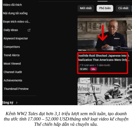
Kênh WW2 Tales đạt hơn 3,1 triệu lượt xem mỗi tuần, tạo doanh
thu ước tính 17.000 – 52.000 USD/tháng nhờ loạt video kể chuyện
Thế chiến hấp dẫn và chuyên sâu.