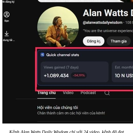
Kênh Alan Watts Daily Wisdom chỉ với 24 video, kênh đã đạt