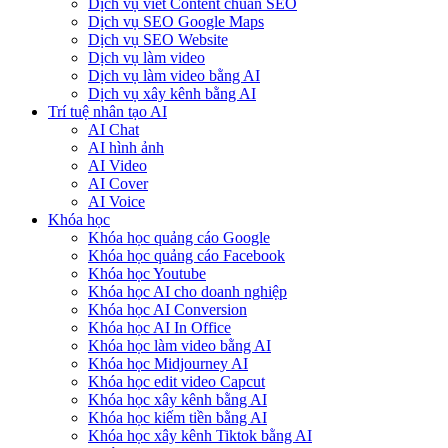
Dịch vụ viết Content chuẩn SEO
Dịch vụ SEO Google Maps
Dịch vụ SEO Website
Dịch vụ làm video
Dịch vụ làm video bằng AI
Dịch vụ xây kênh bằng AI
Trí tuệ nhân tạo AI
AI Chat
AI hình ảnh
AI Video
AI Cover
AI Voice
Khóa học
Khóa học quảng cáo Google
Khóa học quảng cáo Facebook
Khóa học Youtube
Khóa học AI cho doanh nghiệp
Khóa học AI Conversion
Khóa học AI In Office
Khóa học làm video bằng AI
Khóa học Midjourney AI
Khóa học edit video Capcut
Khóa học xây kênh bằng AI
Khóa học kiếm tiền bằng AI
Khóa học xây kênh Tiktok bằng AI