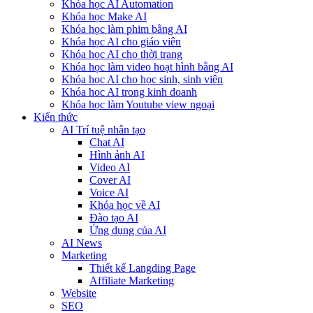
Khóa học AI Automation
Khóa học Make AI
Khóa học làm phim bằng AI
Khóa học AI cho giáo viên
Khóa học AI cho thời trang
Khóa học làm video hoạt hình bằng AI
Khóa học AI cho học sinh, sinh viên
Khóa hoc AI trong kinh doanh
Khóa học làm Youtube view ngoại
Kiến thức
AI Trí tuệ nhân tạo
Chat AI
Hình ảnh AI
Video AI
Cover AI
Voice AI
Khóa học về AI
Đào tạo AI
Ứng dụng của AI
AI News
Marketing
Thiết kế Langding Page
Affiliate Marketing
Website
SEO