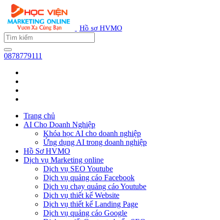
Hồ sơ HVMO
0878779111
Trang chủ
AI Cho Doanh Nghiệp
Khóa học AI cho doanh nghiệp
Ứng dụng AI trong doanh nghiệp
Hồ Sơ HVMO
Dịch vụ Marketing online
Dịch vụ SEO Youtube
Dịch vụ quảng cáo Facebook
Dịch vụ chạy quảng cáo Youtube
Dịch vụ thiết kế Website
Dịch vụ thiết kế Landing Page
Dịch vụ quảng cáo Google