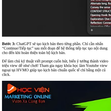
Bước 3:
ChatGPT sẽ tạo kịch bản theo từng phần. Chỉ cần nhấn
“Continue/Tiếp tục” sau mỗi đoạn để hệ thống tiếp tục tạo nội dung
cho đến khi hoàn thiện toàn bộ kịch bản.
Để làm chủ kỹ thuật viết prompt cuốn hút, biến ý tưởng thành video
triệu view dễ như chơi!
Tham gia ngay khóa học làm Youtube view
ngoại tại HVMO giúp tạo kịch bản chuẩn quốc tế chỉ bằng một cú
click.