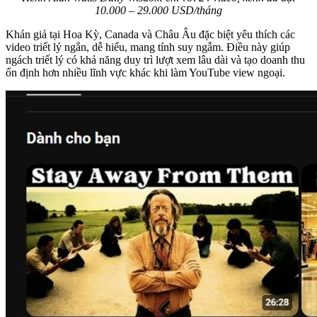
10.000 – 29.000 USD/tháng
Khán giả tại Hoa Kỳ, Canada và Châu Âu đặc biệt yêu thích các
video triết lý ngắn, dễ hiểu, mang tính suy ngẫm. Điều này giúp
ngách triết lý có khả năng duy trì lượt xem lâu dài và tạo doanh thu
ổn định hơn nhiều lĩnh vực khác khi làm YouTube view ngoại.