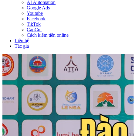
AI Automation
Google Ads
Youtube
Facebook
TikTok
CapCut
Cách kiếm tiền online
Liên hệ
Tác giả