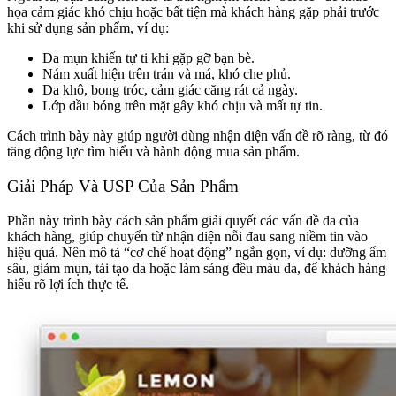
họa cảm giác khó chịu hoặc bất tiện mà khách hàng gặp phải trước
khi sử dụng sản phẩm, ví dụ:
Da mụn khiến tự ti khi gặp gỡ bạn bè.
Nám xuất hiện trên trán và má, khó che phủ.
Da khô, bong tróc, cảm giác căng rát cả ngày.
Lớp dầu bóng trên mặt gây khó chịu và mất tự tin.
Cách trình bày này giúp người dùng nhận diện vấn đề rõ ràng, từ đó
tăng động lực tìm hiểu và hành động mua sản phẩm.
Giải Pháp Và USP Của Sản Phẩm
Phần này trình bày cách sản phẩm giải quyết các vấn đề da của
khách hàng, giúp chuyển từ nhận diện nỗi đau sang niềm tin vào
hiệu quả. Nên mô tả “cơ chế hoạt động” ngắn gọn, ví dụ: dưỡng ẩm
sâu, giảm mụn, tái tạo da hoặc làm sáng đều màu da, để khách hàng
hiểu rõ lợi ích thực tế.