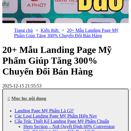
Trang chủ
Kiến thức
20+ Mẫu Landing Page Mỹ
Phẩm Giúp Tăng 300% Chuyển Đổi Bán Hàng
20+ Mẫu Landing Page Mỹ
Phẩm Giúp Tăng 300%
Chuyển Đổi Bán Hàng
2025-12-15 21:55:53
Mục lục nội dung
Landing Page Mỹ Phẩm Là Gì?
Các Loại Landing Page Mỹ Phẩm Hiện Nay
Cấu Trúc Thiết Kế Landing Page Mỹ Phẩm Chuẩn
Hero Section – Nơi Quyết Định 60% Conversion