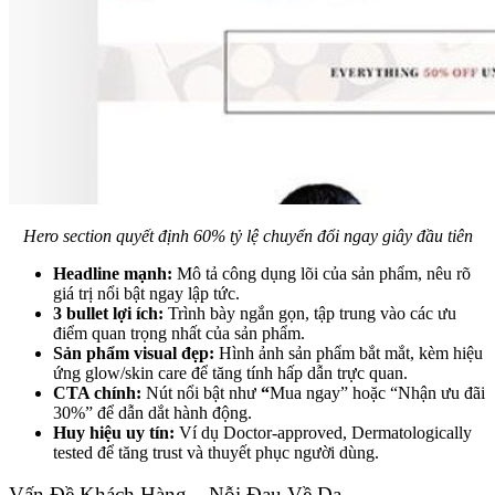
Hero section quyết định 60% tỷ lệ chuyển đổi ngay giây đầu tiên
Headline mạnh:
Mô tả công dụng lõi của sản phẩm, nêu rõ
giá trị nổi bật ngay lập tức.
3 bullet lợi ích:
Trình bày ngắn gọn, tập trung vào các ưu
điểm quan trọng nhất của sản phẩm.
Sản phẩm visual đẹp:
Hình ảnh sản phẩm bắt mắt, kèm hiệu
ứng glow/skin care để tăng tính hấp dẫn trực quan.
CTA chính:
Nút nổi bật như
“
Mua ngay” hoặc “Nhận ưu đãi
30%” để dẫn dắt hành động.
Huy hiệu uy tín:
Ví dụ Doctor-approved, Dermatologically
tested để tăng trust và thuyết phục người dùng.
Vấn Đề Khách Hàng – Nỗi Đau Về Da