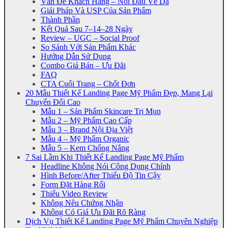
Vấn Đề Khách Hàng – Nỗi Đau Về Da
Giải Pháp Và USP Của Sản Phẩm
Thành Phần
Kết Quả Sau 7–14–28 Ngày
Review – UGC – Social Proof
So Sánh Với Sản Phẩm Khác
Hướng Dẫn Sử Dụng
Combo Giá Bán – Ưu Đãi
FAQ
CTA Cuối Trang – Chốt Đơn
20 Mẫu Thiết Kế Landing Page Mỹ Phẩm Đẹp, Mang Lại
Chuyển Đổi Cao
Mẫu 1 – Sản Phẩm Skincare Trị Mụn
Mẫu 2 – Mỹ Phẩm Cao Cấp
Mẫu 3 – Brand Nội Địa Việt
Mẫu 4 – Mỹ Phẩm Organic
Mẫu 5 – Kem Chống Nắng
7 Sai Lầm Khi Thiết Kế Landing Page Mỹ Phẩm
Headline Không Nói Công Dụng Chính
Hình Before/After Thiếu Độ Tin Cậy
Form Đặt Hàng Rối
Thiếu Video Review
Không Nêu Chứng Nhận
Không Có Giá Ưu Đãi Rõ Ràng
Dịch Vụ Thiết Kế Landing Page Mỹ Phẩm Chuyên Nghiệp