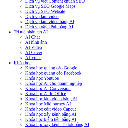
Dịch vụ viết Content chuẩn SEO
Dịch vụ SEO Google Maps
Dịch vụ SEO Website
Dịch vụ làm video
Dịch vụ làm video bằng AI
Dịch vụ xây kênh bằng AI
Trí tuệ nhân tạo AI
AI Chat
AI hình ảnh
AI Video
AI Cover
AI Voice
Khóa học
Khóa học quảng cáo Google
Khóa học quảng cáo Facebook
Khóa học Youtube
Khóa học AI cho doanh nghiệp
Khóa học AI Conversion
Khóa học AI In Office
Khóa học làm video bằng AI
Khóa học Midjourney AI
Khóa học edit video Capcut
Khóa học xây kênh bằng AI
Khóa học kiếm tiền bằng AI
Khóa học xây kênh Tiktok bằng AI