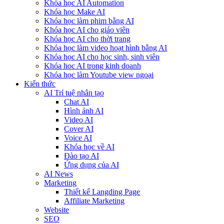
Khóa học AI Automation
Khóa học Make AI
Khóa học làm phim bằng AI
Khóa học AI cho giáo viên
Khóa học AI cho thời trang
Khóa học làm video hoạt hình bằng AI
Khóa học AI cho học sinh, sinh viên
Khóa hoc AI trong kinh doanh
Khóa học làm Youtube view ngoại
Kiến thức
AI Trí tuệ nhân tạo
Chat AI
Hình ảnh AI
Video AI
Cover AI
Voice AI
Khóa học về AI
Đào tạo AI
Ứng dụng của AI
AI News
Marketing
Thiết kế Langding Page
Affiliate Marketing
Website
SEO