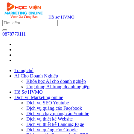
Hồ sơ HVMO
0878779111
Trang chủ
AI Cho Doanh Nghiệp
Khóa học AI cho doanh nghiệp
Ứng dụng AI trong doanh nghiệp
Hồ Sơ HVMO
Dịch vụ Marketing online
Dịch vụ SEO Youtube
Dịch vụ quảng cáo Facebook
Dịch vụ chạy quảng cáo Youtube
Dịch vụ thiết kế Website
Dịch vụ thiết kế Landing Page
Dịch vụ quảng cáo Google