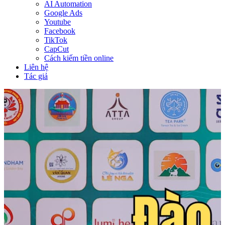
AI Automation
Google Ads
Youtube
Facebook
TikTok
CapCut
Cách kiếm tiền online
Liên hệ
Tác giả