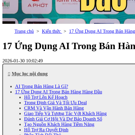
Trang chủ
Kiến thức
17 Ứng Dụng AI Trong Bán Hàng
17 Ứng Dụng AI Trong Bán Hà
2026-01-30 10:02:49
Mục lục nội dung
AI Trong Bán Hàng Là Gì?
17 Ứng Dụng AI Trong Bán Hàng Hàng Đầu
Hỗ Trợ Lên Kế Hoạch
Trong Định Giá Và Tối Ưu Deal
CRM Và Vận Hành Bán Hàng
Giao Tiếp Và Tương Tác Với Khách Hàng
Đánh Giá Cơ Hội Và Dự Báo Doanh Số
Tạo Nguồn Khách Hàng Tiềm Năng
Hỗ Trợ Ra Quyết Định