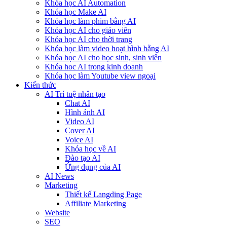
Khóa học AI Automation
Khóa học Make AI
Khóa học làm phim bằng AI
Khóa học AI cho giáo viên
Khóa học AI cho thời trang
Khóa học làm video hoạt hình bằng AI
Khóa học AI cho học sinh, sinh viên
Khóa hoc AI trong kinh doanh
Khóa học làm Youtube view ngoại
Kiến thức
AI Trí tuệ nhân tạo
Chat AI
Hình ảnh AI
Video AI
Cover AI
Voice AI
Khóa học về AI
Đào tạo AI
Ứng dụng của AI
AI News
Marketing
Thiết kế Langding Page
Affiliate Marketing
Website
SEO