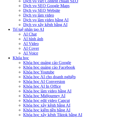
Dịch vụ viết Content chuẩn SEO
Dịch vụ SEO Google Maps
Dịch vụ SEO Website
Dịch vụ làm video
Dịch vụ làm video bằng AI
Dịch vụ xây kênh bằng AI
Trí tuệ nhân tạo AI
AI Chat
AI hình ảnh
AI Video
AI Cover
AI Voice
Khóa học
Khóa học quảng cáo Google
Khóa học quảng cáo Facebook
Khóa học Youtube
Khóa học AI cho doanh nghiệp
Khóa học AI Conversion
Khóa học AI In Office
Khóa học làm video bằng AI
Khóa học Midjourney AI
Khóa học edit video Capcut
Khóa học xây kênh bằng AI
Khóa học kiếm tiền bằng AI
Khóa học xây kênh Tiktok bằng AI