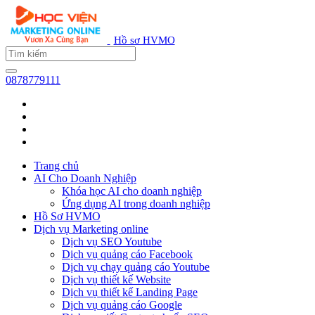
Hồ sơ HVMO
0878779111
Trang chủ
AI Cho Doanh Nghiệp
Khóa học AI cho doanh nghiệp
Ứng dụng AI trong doanh nghiệp
Hồ Sơ HVMO
Dịch vụ Marketing online
Dịch vụ SEO Youtube
Dịch vụ quảng cáo Facebook
Dịch vụ chạy quảng cáo Youtube
Dịch vụ thiết kế Website
Dịch vụ thiết kế Landing Page
Dịch vụ quảng cáo Google