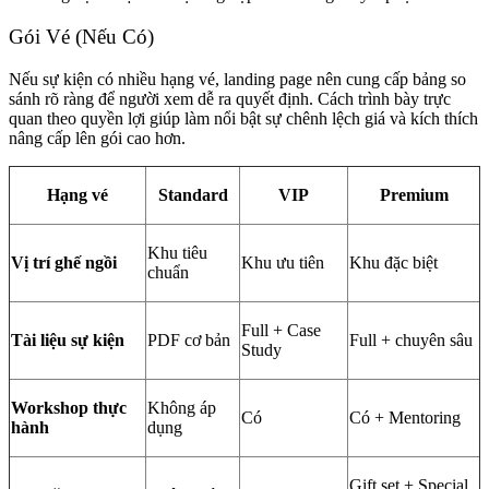
Gói Vé (Nếu Có)
Nếu sự kiện có nhiều hạng vé, landing page nên cung cấp bảng so
sánh rõ ràng để người xem dễ ra quyết định. Cách trình bày trực
quan theo quyền lợi giúp làm nổi bật sự chênh lệch giá và kích thích
nâng cấp lên gói cao hơn.
Hạng vé
Standard
VIP
Premium
Khu tiêu
Vị trí ghế ngồi
Khu ưu tiên
Khu đặc biệt
chuẩn
Full + Case
Tài liệu sự kiện
PDF cơ bản
Full + chuyên sâu
Study
Workshop thực
Không áp
Có
Có + Mentoring
hành
dụng
Gift set + Special