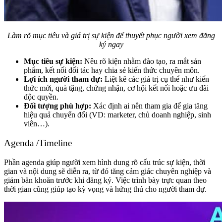
Làm rõ mục tiêu và giá trị sự kiện để thuyết phục người xem đăng
ký ngay
Mục tiêu sự kiện:
Nêu rõ kiện nhằm đào tạo, ra mắt sản
phẩm, kết nối đối tác hay chia sẻ kiến thức chuyên môn.
Lợi ích người tham dự:
Liệt kê các giá trị cụ thể như kiến
thức mới, quà tặng, chứng nhận, cơ hội kết nối hoặc ưu đãi
độc quyền.
Đối tượng phù hợp:
Xác định ai nên tham gia để gia tăng
hiệu quả chuyển đổi (VD: marketer, chủ doanh nghiệp, sinh
viên…).
Agenda /Timeline
Phần agenda giúp người xem hình dung rõ cấu trúc sự kiện, thời
gian và nội dung sẽ diễn ra, từ đó tăng cảm giác chuyên nghiệp và
giảm băn khoăn trước khi đăng ký. Việc trình bày trực quan theo
thời gian cũng giúp tạo kỳ vọng và hứng thú cho người tham dự.