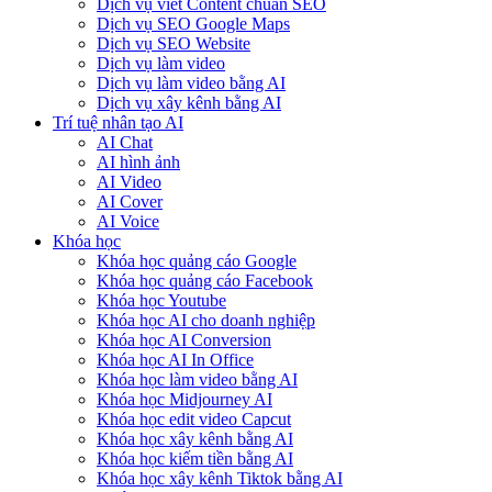
Dịch vụ viết Content chuẩn SEO
Dịch vụ SEO Google Maps
Dịch vụ SEO Website
Dịch vụ làm video
Dịch vụ làm video bằng AI
Dịch vụ xây kênh bằng AI
Trí tuệ nhân tạo AI
AI Chat
AI hình ảnh
AI Video
AI Cover
AI Voice
Khóa học
Khóa học quảng cáo Google
Khóa học quảng cáo Facebook
Khóa học Youtube
Khóa học AI cho doanh nghiệp
Khóa học AI Conversion
Khóa học AI In Office
Khóa học làm video bằng AI
Khóa học Midjourney AI
Khóa học edit video Capcut
Khóa học xây kênh bằng AI
Khóa học kiếm tiền bằng AI
Khóa học xây kênh Tiktok bằng AI