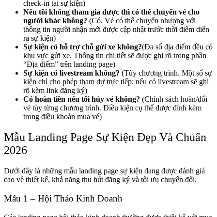
check-in tại sự kiện)
Nếu tôi không tham gia được thì có thể chuyển vé cho
người khác không?
(Có. Vé có thể chuyển nhượng với
thông tin người nhận mới được cập nhật trước thời điểm diễn
ra sự kiện)
Sự kiện có hỗ trợ chỗ gửi xe không?
(Đa số địa điểm đều có
khu vực gửi xe. Thông tin chi tiết sẽ được ghi rõ trong phần
“Địa điểm” trên landing page)
Sự kiện có livestream không?
(Tùy chương trình. Một số sự
kiện chỉ cho phép tham dự trực tiếp; nếu có livestream sẽ ghi
rõ kèm link đăng ký)
Có hoàn tiền nếu tôi hủy vé không?
(Chính sách hoàn/đổi
vé tùy từng chương trình. Điều kiện cụ thể được đính kèm
trong điều khoản mua vé)
Mẫu Landing Page Sự Kiện Đẹp Và Chuẩn
2026
Dưới đây là những mẫu landing page sự kiện đang được đánh giá
cao về thiết kế, khả năng thu hút đăng ký và tối ưu chuyển đổi.
Mẫu 1 – Hội Thảo Kinh Doanh