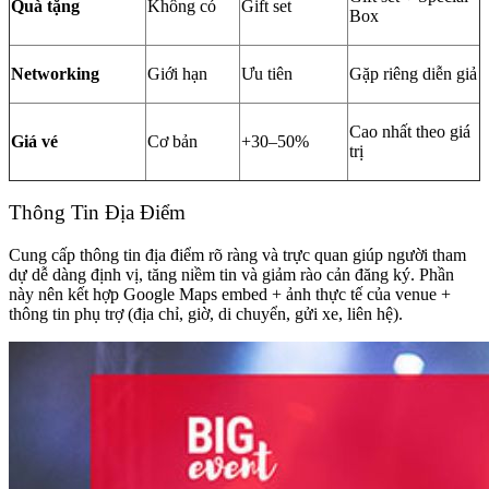
Quà tặng
Không có
Gift set
Box
Networking
Giới hạn
Ưu tiên
Gặp riêng diễn giả
Cao nhất theo giá
Giá vé
Cơ bản
+30–50%
trị
Thông Tin Địa Điểm
Cung cấp thông tin địa điểm rõ ràng và trực quan giúp người tham
dự dễ dàng định vị, tăng niềm tin và giảm rào cản đăng ký. Phần
này nên kết hợp Google Maps embed + ảnh thực tế của venue +
thông tin phụ trợ (địa chỉ, giờ, di chuyển, gửi xe, liên hệ).