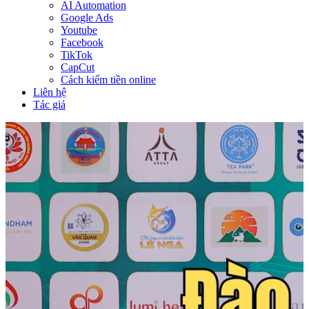
AI Automation
Google Ads
Youtube
Facebook
TikTok
CapCut
Cách kiếm tiền online
Liên hệ
Tác giả