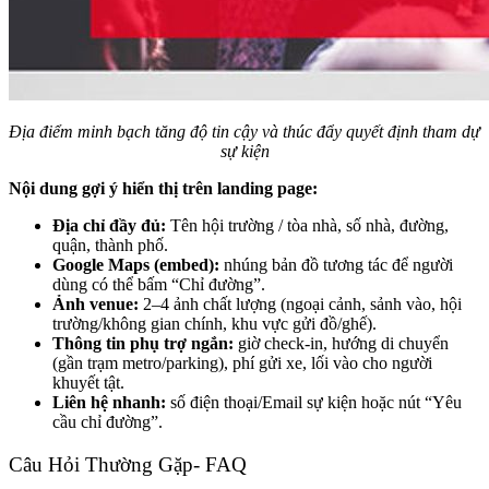
Địa điểm minh bạch tăng độ tin cậy và thúc đẩy quyết định tham dự
sự kiện
Nội dung gợi ý hiển thị trên landing page:
Địa chỉ đầy đủ:
Tên hội trường / tòa nhà, số nhà, đường,
quận, thành phố.
Google Maps (embed):
nhúng bản đồ tương tác để người
dùng có thể bấm “Chỉ đường”.
Ảnh venue:
2–4 ảnh chất lượng (ngoại cảnh, sảnh vào, hội
trường/không gian chính, khu vực gửi đồ/ghế).
Thông tin phụ trợ ngắn:
giờ check-in, hướng di chuyển
(gần trạm metro/parking), phí gửi xe, lối vào cho người
khuyết tật.
Liên hệ nhanh:
số điện thoại/Email sự kiện hoặc nút “Yêu
cầu chỉ đường”.
Câu Hỏi Thường Gặp- FAQ