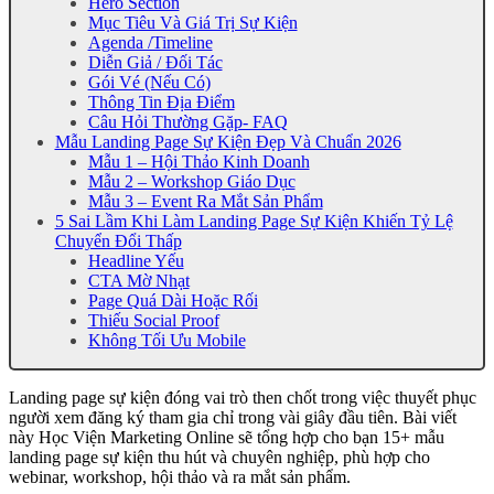
Hero Section
Mục Tiêu Và Giá Trị Sự Kiện
Agenda /Timeline
Diễn Giả / Đối Tác
Gói Vé (Nếu Có)
Thông Tin Địa Điểm
Câu Hỏi Thường Gặp- FAQ
Mẫu Landing Page Sự Kiện Đẹp Và Chuẩn 2026
Mẫu 1 – Hội Thảo Kinh Doanh
Mẫu 2 – Workshop Giáo Dục
Mẫu 3 – Event Ra Mắt Sản Phẩm
5 Sai Lầm Khi Làm Landing Page Sự Kiện Khiến Tỷ Lệ
Chuyển Đổi Thấp
Headline Yếu
CTA Mờ Nhạt
Page Quá Dài Hoặc Rối
Thiếu Social Proof
Không Tối Ưu Mobile
Landing page sự kiện đóng vai trò then chốt trong việc thuyết phục
người xem đăng ký tham gia chỉ trong vài giây đầu tiên. Bài viết
này Học Viện Marketing Online sẽ tổng hợp cho bạn 15+ mẫu
landing page sự kiện thu hút và chuyên nghiệp, phù hợp cho
webinar, workshop, hội thảo và ra mắt sản phẩm.