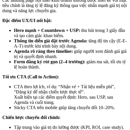
Các landing page hội thảo kinh doanh thường được thiết kế với mục
tiêu chính là tăng tỷ lệ đăng ký thông qua việc nhấn mạnh giá trị nội
dung và năng lực chuyên gia.
Đặc điểm UX/UI nổi bật:
Hero mạnh + Countdown + USP:
thu hút trong 3 giây đầu
và tạo cảm giác khan hiếm.
Thông tin diễn giả đặt trước Agenda:
tăng độ tin cậy (E-E-
A-T) trước khi trình bày nội dung.
Agenda rõ ràng theo timeline:
giúp người xem đánh giá giá
trị và quyết định nhanh.
Form đăng ký rút gọn (2–4 trường):
giảm ma sát, tối ưu tỷ
lệ hoàn thành.
Tối ưu CTA (Call to Action):
CTA theo lợi ích, ví dụ: “Nhận vé + Tài liệu miễn phí”,
“Đăng ký để nhận chiến lược thực tế”.
Xuất hiện tại các điểm quyết định: Hero, sau USP, sau
Agenda và cuối trang.
Sticky CTA trên mobile giúp tăng chuyển đổi 10–20%.
Chiến lược chuyển đổi chính:
Tập trung vào giá trị đo lường được (KPI, ROI, case study).