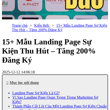
Trang chủ
Kiến thức
15+ Mẫu Landing Page Sự Kiện
Thu Hút – Tăng 200% Đăng Ký
15+ Mẫu Landing Page Sự
Kiện Thu Hút – Tăng 200%
Đăng Ký
2025-12-12 14:06:18
Mục lục nội dung
Landing Page Sự Kiện Là Gì?
Vì Sao Landing Page Quan Trọng Trong Marketing Sự
Kiện?
Thành Phần Cốt Lõi Của Một Landing Page Sự Kiện Chuẩn