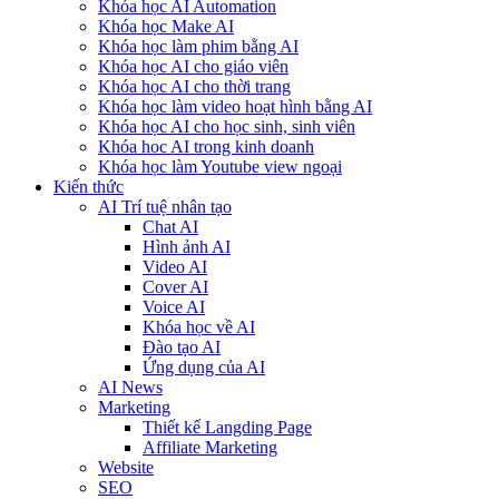
Khóa học AI Automation
Khóa học Make AI
Khóa học làm phim bằng AI
Khóa học AI cho giáo viên
Khóa học AI cho thời trang
Khóa học làm video hoạt hình bằng AI
Khóa học AI cho học sinh, sinh viên
Khóa hoc AI trong kinh doanh
Khóa học làm Youtube view ngoại
Kiến thức
AI Trí tuệ nhân tạo
Chat AI
Hình ảnh AI
Video AI
Cover AI
Voice AI
Khóa học về AI
Đào tạo AI
Ứng dụng của AI
AI News
Marketing
Thiết kế Langding Page
Affiliate Marketing
Website
SEO