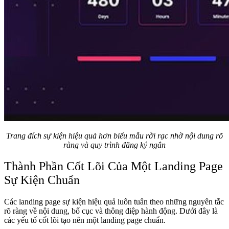
Trang đích sự kiện hiệu quả hơn biểu mẫu rời rạc nhờ nội dung rõ
ràng và quy trình đăng ký ngắn
Thành Phần Cốt Lõi Của Một Landing Page
Sự Kiện Chuẩn
Các landing page sự kiện hiệu quả luôn tuân theo những nguyên tắc
rõ ràng về nội dung, bố cục và thông điệp hành động. Dưới đây là
các yếu tố cốt lõi tạo nên một landing page chuẩn.