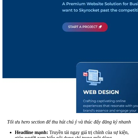
Tối ưu hero section để thu hút chú ý và thúc đẩy đăng ký nhanh
Headline mạnh:
Truyền tải ngay giá trị chính của sự kiện,
giúp người xem hiểu nội dung chỉ trong một dòng.