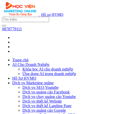
Hồ sơ HVMO
0878779111
Trang chủ
AI Cho Doanh Nghiệp
Khóa học AI cho doanh nghiệp
Ứng dụng AI trong doanh nghiệp
Hồ Sơ HVMO
Dịch vụ Marketing online
Dịch vụ SEO Youtube
Dịch vụ quảng cáo Facebook
Dịch vụ chạy quảng cáo Youtube
Dịch vụ thiết kế Website
Dịch vụ thiết kế Landing Page
Dịch vụ quảng cáo Google