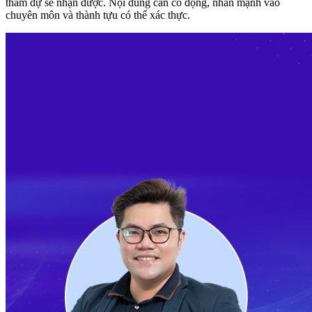
tham dự sẽ nhận được. Nội dung cần cô đọng, nhấn mạnh vào
chuyên môn và thành tựu có thể xác thực.