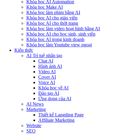
Khóa học AI Automation
Khóa học Make AI
Khóa học làm phim bằng AI
Khóa học AI cho giáo viên
Khóa học AI cho thời trang
Khóa học làm video hoạt hình bằng AI
Khóa học AI cho học sinh, sinh viên
Khóa hoc AI trong kinh doanh
Khóa học làm Youtube view ngoại
Kiến thức
AI Trí tuệ nhân tạo
Chat AI
Hình ảnh AI
Video AI
Cover AI
Voice AI
Khóa học về AI
Đào tạo AI
Ứng dụng của AI
AI News
Marketing
Thiết kế Langding Page
Affiliate Marketing
Website
SEO