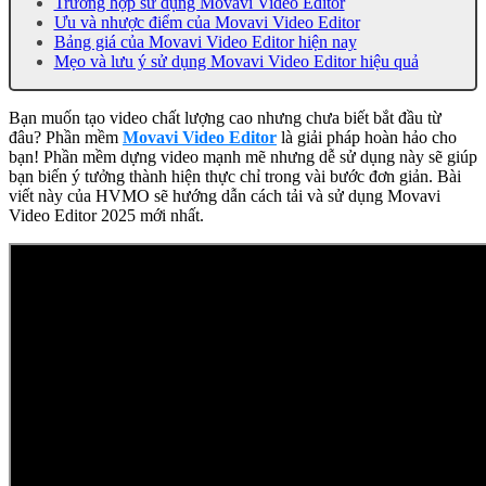
Trường hợp sử dụng Movavi Video Editor
Ưu và nhược điểm của Movavi Video Editor
Bảng giá của Movavi Video Editor hiện nay
Mẹo và lưu ý sử dụng Movavi Video Editor hiệu quả
Bạn muốn tạo video chất lượng cao nhưng chưa biết bắt đầu từ
đâu? Phần mềm
Movavi Video Editor
là giải pháp hoàn hảo cho
bạn! Phần mềm dựng video mạnh mẽ nhưng dễ sử dụng này sẽ giúp
bạn biến ý tưởng thành hiện thực chỉ trong vài bước đơn giản. Bài
viết này của HVMO sẽ hướng dẫn cách tải và sử dụng Movavi
Video Editor 2025 mới nhất.