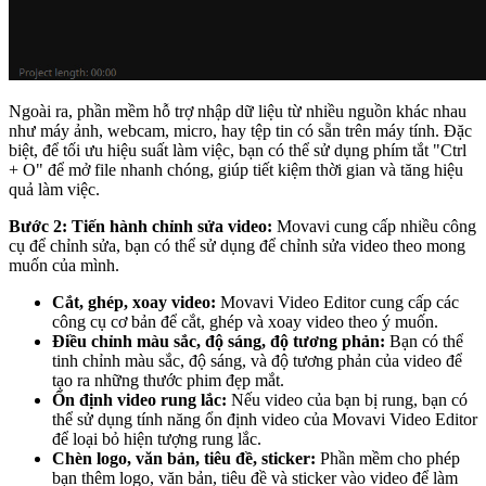
Ngoài ra, phần mềm hỗ trợ nhập dữ liệu từ nhiều nguồn khác nhau
như máy ảnh, webcam, micro, hay tệp tin có sẵn trên máy tính. Đặc
biệt, để tối ưu hiệu suất làm việc, bạn có thể sử dụng phím tắt "Ctrl
+ O" để mở file nhanh chóng, giúp tiết kiệm thời gian và tăng hiệu
quả làm việc.
Bước 2: Tiến hành chỉnh sửa video:
Movavi cung cấp nhiều công
cụ để chỉnh sửa, bạn có thể sử dụng để chỉnh sửa video theo mong
muốn của mình.
Cắt, ghép, xoay video:
Movavi Video Editor cung cấp các
công cụ cơ bản để cắt, ghép và xoay video theo ý muốn.
Điều chỉnh màu sắc, độ sáng, độ tương phản:
Bạn có thể
tinh chỉnh màu sắc, độ sáng, và độ tương phản của video để
tạo ra những thước phim đẹp mắt.
Ổn định video rung lắc:
Nếu video của bạn bị rung, bạn có
thể sử dụng tính năng ổn định video của Movavi Video Editor
để loại bỏ hiện tượng rung lắc.
Chèn logo, văn bản, tiêu đề, sticker:
Phần mềm cho phép
bạn thêm logo, văn bản, tiêu đề và sticker vào video để làm