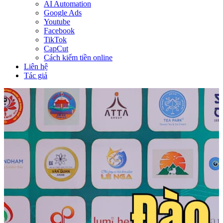
AI Automation
Google Ads
Youtube
Facebook
TikTok
CapCut
Cách kiếm tiền online
Liên hệ
Tác giả