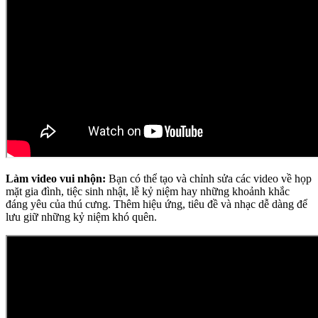
Làm video vui nhộn:
Bạn có thể tạo và chỉnh sửa các video về họp
mặt gia đình, tiệc sinh nhật, lễ kỷ niệm hay những khoảnh khắc
đáng yêu của thú cưng. Thêm hiệu ứng, tiêu đề và nhạc dễ dàng để
lưu giữ những kỷ niệm khó quên.