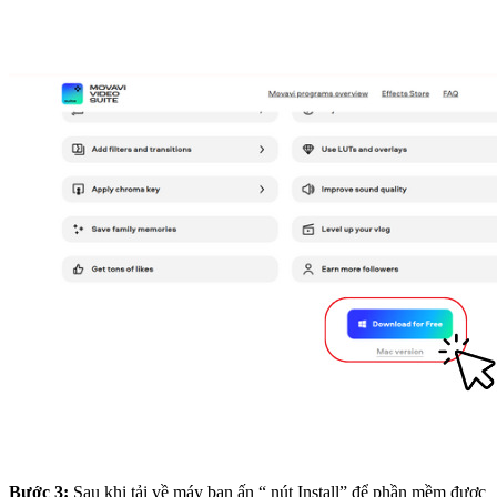
Bước 3:
Sau khi tải về máy bạn ấn “ nút Install” để phần mềm được