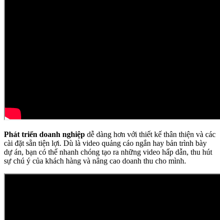
Phát triển doanh nghiệp
dễ dàng hơn với thiết kế thân thiện và các
cài đặt sẵn tiện lợi. Dù là video quảng cáo ngắn hay bản trình bày
dự án, bạn có thể nhanh chóng tạo ra những video hấp dẫn, thu hút
sự chú ý của khách hàng và nâng cao doanh thu cho mình.