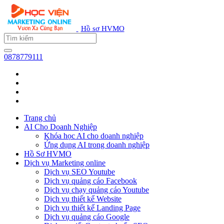
Hồ sơ HVMO
0878779111
Trang chủ
AI Cho Doanh Nghiệp
Khóa học AI cho doanh nghiệp
Ứng dụng AI trong doanh nghiệp
Hồ Sơ HVMO
Dịch vụ Marketing online
Dịch vụ SEO Youtube
Dịch vụ quảng cáo Facebook
Dịch vụ chạy quảng cáo Youtube
Dịch vụ thiết kế Website
Dịch vụ thiết kế Landing Page
Dịch vụ quảng cáo Google