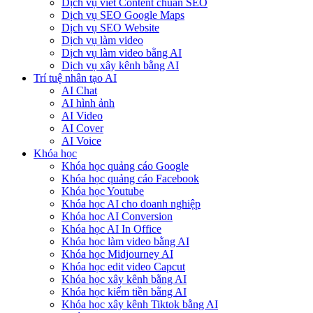
Dịch vụ viết Content chuẩn SEO
Dịch vụ SEO Google Maps
Dịch vụ SEO Website
Dịch vụ làm video
Dịch vụ làm video bằng AI
Dịch vụ xây kênh bằng AI
Trí tuệ nhân tạo AI
AI Chat
AI hình ảnh
AI Video
AI Cover
AI Voice
Khóa học
Khóa học quảng cáo Google
Khóa học quảng cáo Facebook
Khóa học Youtube
Khóa học AI cho doanh nghiệp
Khóa học AI Conversion
Khóa học AI In Office
Khóa học làm video bằng AI
Khóa học Midjourney AI
Khóa học edit video Capcut
Khóa học xây kênh bằng AI
Khóa học kiếm tiền bằng AI
Khóa học xây kênh Tiktok bằng AI