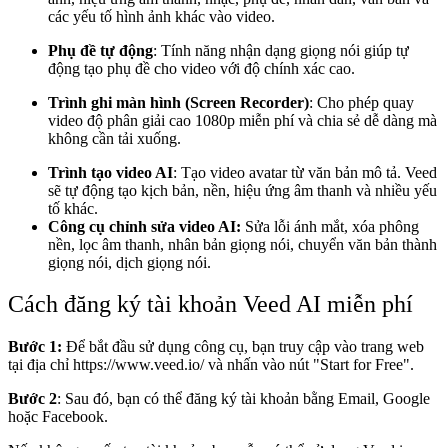
các yếu tố hình ảnh khác vào video.
Phụ đề tự động
:
Tính năng nhận dạng giọng nói giúp tự
động tạo phụ đề cho video với độ chính xác cao.
Trình ghi màn hình (Screen Recorder)
:
Cho phép quay
video độ phân giải cao 1080p miễn phí và chia sẻ dễ dàng mà
không cần tải xuống.
Trình tạo video AI
:
Tạo video avatar từ văn bản mô tả. Veed
sẽ tự động tạo kịch bản, nền, hiệu ứng âm thanh và nhiều yếu
tố khác.
Công cụ chỉnh sửa video AI:
Sửa lỗi ánh mắt, xóa phông
nền, lọc âm thanh, nhân bản giọng nói, chuyển văn bản thành
giọng nói, dịch giọng nói.
Cách đăng ký tài khoản Veed AI miễn phí
Bước 1:
Để bắt đầu sử dụng công cụ, bạn truy cập vào trang web
tại địa chỉ
https://www.veed.io/
và nhấn vào nút "Start for Free".
Bước 2
: Sau đó, bạn có thể đăng ký tài khoản bằng Email, Google
hoặc Facebook.