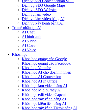
Dịch vụ viết Content chuẩn SEO
Dịch vụ SEO Google Maps
Dịch vụ SEO Website
Dịch vụ làm video
Dịch vụ làm video bằng AI
Dịch vụ xây kênh bằng AI
Trí tuệ nhân tạo AI
AI Chat
AI hình ảnh
AI Video
AI Cover
AI Voice
Khóa học
Khóa học quảng cáo Google
Khóa học quảng cáo Facebook
Khóa học Youtube
Khóa học AI cho doanh nghiệp
Khóa học AI Conversion
Khóa học AI In Office
Khóa học làm video bằng AI
Khóa học Midjourney AI
Khóa học edit video Capcut
Khóa học xây kênh bằng AI
Khóa học kiếm tiền bằng AI
Khóa học xây kênh Tiktok bằng AI