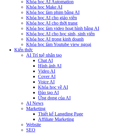
Khóa học AI Automation
Khóa học Make AI
Khóa học làm phim bằng AI
Khóa học AI cho giáo viên
Khóa học AI cho thời trang
Khóa học làm video hoạt hình bằng AI
Khóa học AI cho học sinh, sinh viên
Khóa hoc AI trong kinh doanh
Khóa học làm Youtube view ngoại
Kiến thức
AI Trí tuệ nhân tạo
Chat AI
Hình ảnh AI
Video AI
Cover AI
Voice AI
Khóa học về AI
Đào tạo AI
Ứng dụng của AI
AI News
Marketing
Thiết kế Langding Page
Affiliate Marketing
Website
SEO