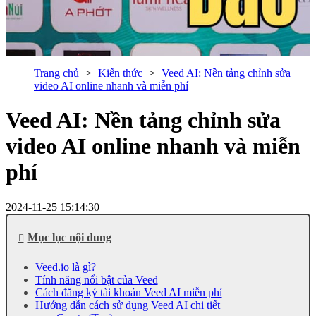
Trang chủ
Kiến thức
Veed AI: Nền tảng chỉnh sửa
video AI online nhanh và miễn phí
Veed AI: Nền tảng chỉnh sửa
video AI online nhanh và miễn
phí
2024-11-25 15:14:30
Mục lục nội dung
Veed.io là gì?
Tính năng nổi bật của Veed
Cách đăng ký tài khoản Veed AI miễn phí
Hướng dẫn cách sử dụng Veed AI chi tiết