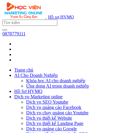
Hồ sơ HVMO
0878779111
Trang chủ
AI Cho Doanh Nghiệp
Khóa học AI cho doanh nghiệp
Ứng dụng AI trong doanh nghiệp
Hồ Sơ HVMO
Dịch vụ Marketing online
Dịch vụ SEO Youtube
Dịch vụ quảng cáo Facebook
Dịch vụ chạy quảng cáo Youtube
Dịch vụ thiết kế Website
Dịch vụ thiết kế Landing Page
Dịch vụ quảng cáo Google