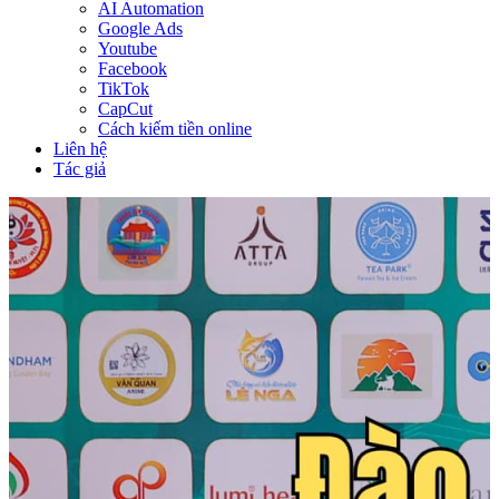
AI Automation
Google Ads
Youtube
Facebook
TikTok
CapCut
Cách kiếm tiền online
Liên hệ
Tác giả