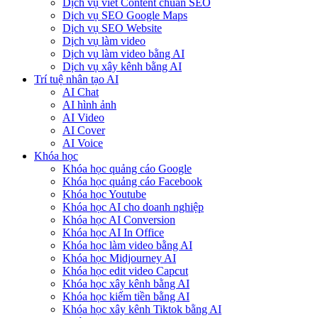
Dịch vụ viết Content chuẩn SEO
Dịch vụ SEO Google Maps
Dịch vụ SEO Website
Dịch vụ làm video
Dịch vụ làm video bằng AI
Dịch vụ xây kênh bằng AI
Trí tuệ nhân tạo AI
AI Chat
AI hình ảnh
AI Video
AI Cover
AI Voice
Khóa học
Khóa học quảng cáo Google
Khóa học quảng cáo Facebook
Khóa học Youtube
Khóa học AI cho doanh nghiệp
Khóa học AI Conversion
Khóa học AI In Office
Khóa học làm video bằng AI
Khóa học Midjourney AI
Khóa học edit video Capcut
Khóa học xây kênh bằng AI
Khóa học kiếm tiền bằng AI
Khóa học xây kênh Tiktok bằng AI