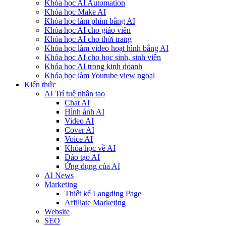
Khóa học AI Automation
Khóa học Make AI
Khóa học làm phim bằng AI
Khóa học AI cho giáo viên
Khóa học AI cho thời trang
Khóa học làm video hoạt hình bằng AI
Khóa học AI cho học sinh, sinh viên
Khóa hoc AI trong kinh doanh
Khóa học làm Youtube view ngoại
Kiến thức
AI Trí tuệ nhân tạo
Chat AI
Hình ảnh AI
Video AI
Cover AI
Voice AI
Khóa học về AI
Đào tạo AI
Ứng dụng của AI
AI News
Marketing
Thiết kế Langding Page
Affiliate Marketing
Website
SEO