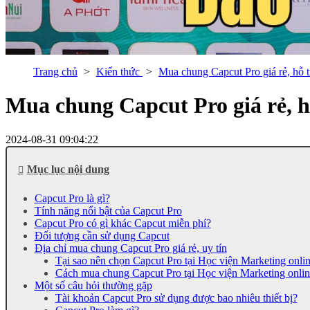
Trang chủ
Kiến thức
Mua chung Capcut Pro giá rẻ, hỗ 
Mua chung Capcut Pro giá rẻ, h
2024-08-31 09:04:22
Mục lục nội dung
Capcut Pro là gì?
Tính năng nổi bật của Capcut Pro
Capcut Pro có gì khác Capcut miễn phí?
Đối tượng cần sử dụng Capcut
Địa chỉ mua chung Capcut Pro giá rẻ, uy tín
Tại sao nên chọn Capcut Pro tại Học viện Marketing onli
Cách mua chung Capcut Pro tại Học viện Marketing onlin
Một số câu hỏi thường gặp
Tài khoản Capcut Pro sử dụng được bao nhiêu thiết bị?