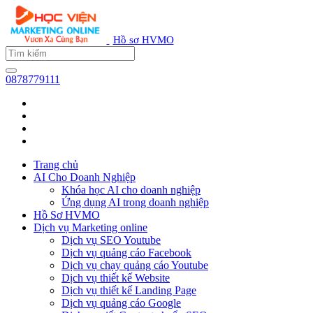
Hồ sơ HVMO
0878779111
Trang chủ
AI Cho Doanh Nghiệp
Khóa học AI cho doanh nghiệp
Ứng dụng AI trong doanh nghiệp
Hồ Sơ HVMO
Dịch vụ Marketing online
Dịch vụ SEO Youtube
Dịch vụ quảng cáo Facebook
Dịch vụ chạy quảng cáo Youtube
Dịch vụ thiết kế Website
Dịch vụ thiết kế Landing Page
Dịch vụ quảng cáo Google