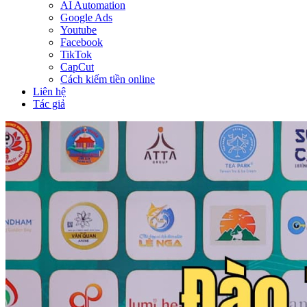
AI Automation
Google Ads
Youtube
Facebook
TikTok
CapCut
Cách kiếm tiền online
Liên hệ
Tác giả