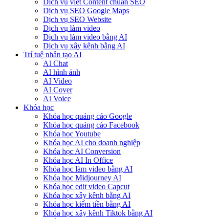
Dịch vụ viết Content chuẩn SEO
Dịch vụ SEO Google Maps
Dịch vụ SEO Website
Dịch vụ làm video
Dịch vụ làm video bằng AI
Dịch vụ xây kênh bằng AI
Trí tuệ nhân tạo AI
AI Chat
AI hình ảnh
AI Video
AI Cover
AI Voice
Khóa học
Khóa học quảng cáo Google
Khóa học quảng cáo Facebook
Khóa học Youtube
Khóa học AI cho doanh nghiệp
Khóa học AI Conversion
Khóa học AI In Office
Khóa học làm video bằng AI
Khóa học Midjourney AI
Khóa học edit video Capcut
Khóa học xây kênh bằng AI
Khóa học kiếm tiền bằng AI
Khóa học xây kênh Tiktok bằng AI