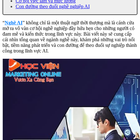
Cơ hội việc làm và mức lương
Con đường theo đuổi nghề nghiệp AI
“
Nghề AI
” không chỉ là một thuật ngữ thời thượng mà là cánh cửa
mở ra vô vàn cơ hội nghề nghiệp đầy hứa hẹn cho những người có
đam mê và kiến ​​thức trong lĩnh vực này. Bài viết này sẽ cung cấp
cái nhìn tổng quan về ngành nghề này, khám phá những vai trò nổi
bật, tiềm năng phát triển và con đường để theo đuổi sự nghiệp thành
công trong lĩnh vực AI.