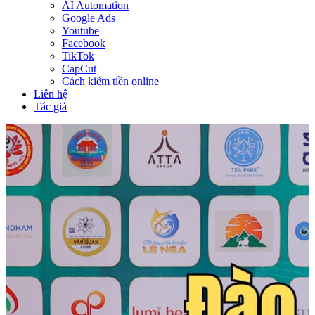
AI Automation
Google Ads
Youtube
Facebook
TikTok
CapCut
Cách kiếm tiền online
Liên hệ
Tác giả