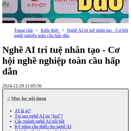
Trang chủ
Kiến thức
Nghề AI trí tuệ nhân tạo - Cơ hội
nghề nghiệp toàn cầu hấp dẫn
Nghề AI trí tuệ nhân tạo - Cơ
hội nghề nghiệp toàn cầu hấp
dẫn
2024-12-29 21:05:56
Mục lục nội dung
AI là gì?
Tại sao nghề AI lại “hot”?
Các ngành nghề AI nổi bật
Kỹ năng cần thiết cho nghề AI