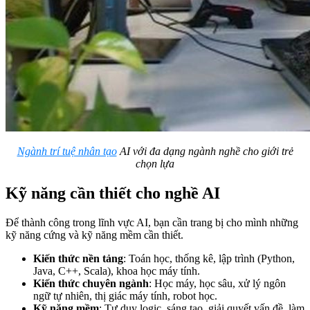
Ngành trí tuệ nhân tạo
AI với đa dạng ngành nghề cho giới trẻ
chọn lựa
Kỹ năng cần thiết cho nghề AI
Để thành công trong lĩnh vực AI, bạn cần trang bị cho mình những
kỹ năng cứng và kỹ năng mềm cần thiết.
Kiến thức nền tảng
: Toán học, thống kê, lập trình (Python,
Java, C++, Scala), khoa học máy tính.
Kiến thức chuyên ngành
: Học máy, học sâu, xử lý ngôn
ngữ tự nhiên, thị giác máy tính, robot học.
Kỹ năng mềm
: Tư duy logic, sáng tạo, giải quyết vấn đề, làm