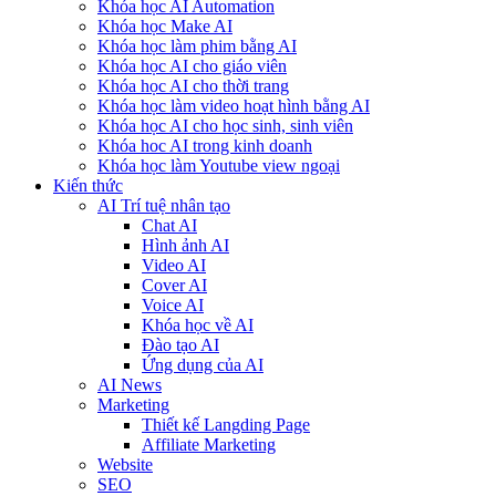
Khóa học AI Automation
Khóa học Make AI
Khóa học làm phim bằng AI
Khóa học AI cho giáo viên
Khóa học AI cho thời trang
Khóa học làm video hoạt hình bằng AI
Khóa học AI cho học sinh, sinh viên
Khóa hoc AI trong kinh doanh
Khóa học làm Youtube view ngoại
Kiến thức
AI Trí tuệ nhân tạo
Chat AI
Hình ảnh AI
Video AI
Cover AI
Voice AI
Khóa học về AI
Đào tạo AI
Ứng dụng của AI
AI News
Marketing
Thiết kế Langding Page
Affiliate Marketing
Website
SEO