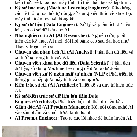
kiến thức về khoa học máy tính, trí tuệ nhân tạo và lập trình.
Kỹ sư học máy (Machine Learning Engineer)
: Xây dựng
các hệ thống học hỏi tự động, sử dụng kiến thức về khoa học
máy tính, toán học và thống kê.
Kỹ sư dữ liệu (Data Engineer)
: Xử lý và phân tích dữ liệu
lớn, tạo cơ sở dữ liệu cho AI.
Nhà nghiên cứu AI (AI Researcher)
: Nghiên cứu, phát
triển các kỹ thuật AI mới, đòi hỏi bằng cấp sau đại học như
Thạc sĩ hoặc Tiến sĩ.
Chuyên gia phân tích AI (AI Analyst)
: Phân tích dữ liệu và
xu hướng trong lĩnh vực AI.
Chuyên viên khoa học dữ liệu (Data Scientist)
: Phân tích
dữ liệu, sử dụng Machine Learning để đưa ra dự đoán.
Chuyên viên xử lý ngôn ngữ tự nhiên (NLP)
: Phát triển hệ
thống giao tiếp giữa máy tính và con người.
Kiến trúc sư AI (AI Architect)
: Thiết kế và duy trì kiến trúc
AI.
Kỹ sư/Kiến trúc sư dữ liệu lớn (Big Data
Engineer/Architect)
: Phát triển hệ sinh thái dữ liệu lớn.
Giám đốc AI (AI Product Manager)
: Kết nối công nghệ AI
vào sản phẩm và chiến lược kinh doanh.
AI Prompt Engineer
: Tạo ra các lời nhắc để huấn luyện AI.