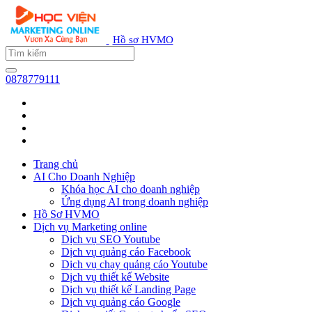
Hồ sơ HVMO
0878779111
Trang chủ
AI Cho Doanh Nghiệp
Khóa học AI cho doanh nghiệp
Ứng dụng AI trong doanh nghiệp
Hồ Sơ HVMO
Dịch vụ Marketing online
Dịch vụ SEO Youtube
Dịch vụ quảng cáo Facebook
Dịch vụ chạy quảng cáo Youtube
Dịch vụ thiết kế Website
Dịch vụ thiết kế Landing Page
Dịch vụ quảng cáo Google