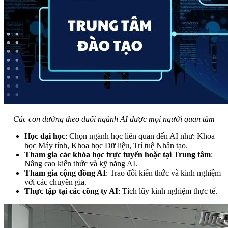
Các con đường theo đuổi ngành AI được mọi người quan tâm
Học đại học
: Chọn ngành học liên quan đến AI như: Khoa
học Máy tính, Khoa học Dữ liệu, Trí tuệ Nhân tạo.
Tham gia các khóa học trực tuyến hoặc tại Trung tâm
:
Nâng cao kiến thức và kỹ năng AI.
Tham gia cộng đồng AI
: Trao đổi kiến thức và kinh nghiệm
với các chuyên gia.
Thực tập tại các công ty AI
: Tích lũy kinh nghiệm thực tế.