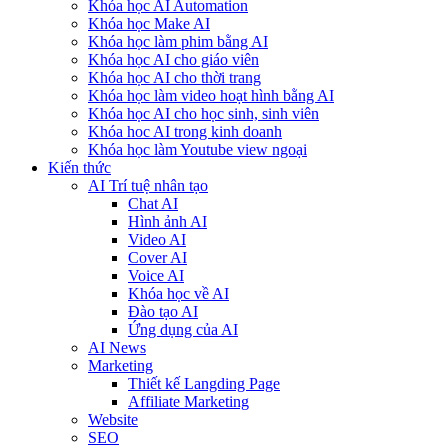
Khóa học AI Automation
Khóa học Make AI
Khóa học làm phim bằng AI
Khóa học AI cho giáo viên
Khóa học AI cho thời trang
Khóa học làm video hoạt hình bằng AI
Khóa học AI cho học sinh, sinh viên
Khóa hoc AI trong kinh doanh
Khóa học làm Youtube view ngoại
Kiến thức
AI Trí tuệ nhân tạo
Chat AI
Hình ảnh AI
Video AI
Cover AI
Voice AI
Khóa học về AI
Đào tạo AI
Ứng dụng của AI
AI News
Marketing
Thiết kế Langding Page
Affiliate Marketing
Website
SEO