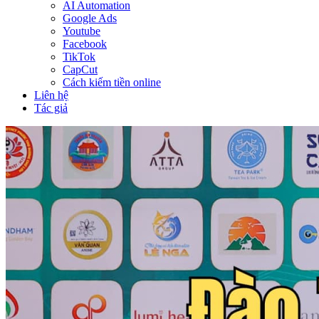
AI Automation
Google Ads
Youtube
Facebook
TikTok
CapCut
Cách kiếm tiền online
Liên hệ
Tác giả