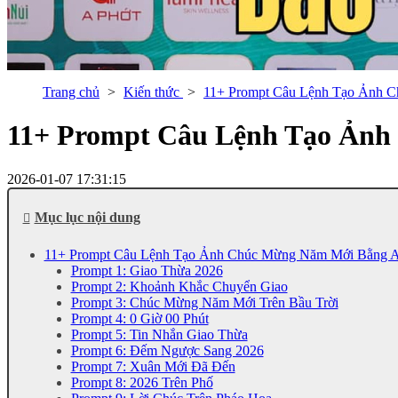
Trang chủ
Kiến thức
11+ Prompt Câu Lệnh Tạo Ảnh 
11+ Prompt Câu Lệnh Tạo Ảnh
2026-01-07 17:31:15
Mục lục nội dung
11+ Prompt Câu Lệnh Tạo Ảnh Chúc Mừng Năm Mới Bằng 
Prompt 1: Giao Thừa 2026
Prompt 2: Khoảnh Khắc Chuyển Giao
Prompt 3: Chúc Mừng Năm Mới Trên Bầu Trời
Prompt 4: 0 Giờ 00 Phút
Prompt 5: Tin Nhắn Giao Thừa
Prompt 6: Đếm Ngược Sang 2026
Prompt 7: Xuân Mới Đã Đến
Prompt 8: 2026 Trên Phố