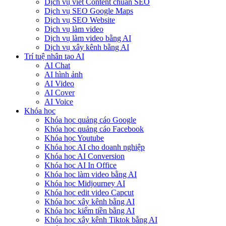
Dịch vụ viết Content chuẩn SEO
Dịch vụ SEO Google Maps
Dịch vụ SEO Website
Dịch vụ làm video
Dịch vụ làm video bằng AI
Dịch vụ xây kênh bằng AI
Trí tuệ nhân tạo AI
AI Chat
AI hình ảnh
AI Video
AI Cover
AI Voice
Khóa học
Khóa học quảng cáo Google
Khóa học quảng cáo Facebook
Khóa học Youtube
Khóa học AI cho doanh nghiệp
Khóa học AI Conversion
Khóa học AI In Office
Khóa học làm video bằng AI
Khóa học Midjourney AI
Khóa học edit video Capcut
Khóa học xây kênh bằng AI
Khóa học kiếm tiền bằng AI
Khóa học xây kênh Tiktok bằng AI