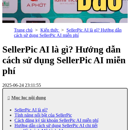
Trang chủ
Kiến thức
SellerPic AI là gì? Hướng dẫn
cách sử dụng SellerPic AI miễn phí
SellerPic AI là gì? Hướng dẫn
cách sử dụng SellerPic AI miễn
phí
2025-06-24 23:11:55
Mục lục nội dung
SellerPic AI là gì?
Tính năng nổi bật của SellerPic
Cách đăng ký tài khoản SellerPic AI miễn phí
Hướng dẫn cách sử dụng SellerPic AI chi tiết