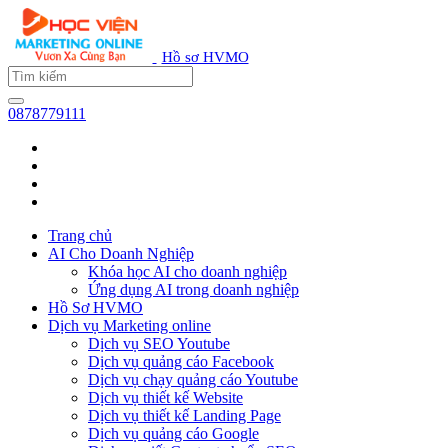
Hồ sơ HVMO
0878779111
Trang chủ
AI Cho Doanh Nghiệp
Khóa học AI cho doanh nghiệp
Ứng dụng AI trong doanh nghiệp
Hồ Sơ HVMO
Dịch vụ Marketing online
Dịch vụ SEO Youtube
Dịch vụ quảng cáo Facebook
Dịch vụ chạy quảng cáo Youtube
Dịch vụ thiết kế Website
Dịch vụ thiết kế Landing Page
Dịch vụ quảng cáo Google