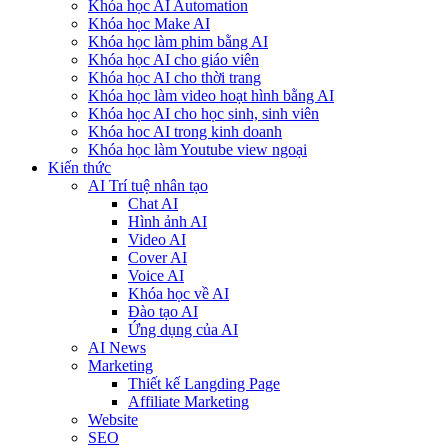
Khóa học AI Automation
Khóa học Make AI
Khóa học làm phim bằng AI
Khóa học AI cho giáo viên
Khóa học AI cho thời trang
Khóa học làm video hoạt hình bằng AI
Khóa học AI cho học sinh, sinh viên
Khóa hoc AI trong kinh doanh
Khóa học làm Youtube view ngoại
Kiến thức
AI Trí tuệ nhân tạo
Chat AI
Hình ảnh AI
Video AI
Cover AI
Voice AI
Khóa học về AI
Đào tạo AI
Ứng dụng của AI
AI News
Marketing
Thiết kế Langding Page
Affiliate Marketing
Website
SEO