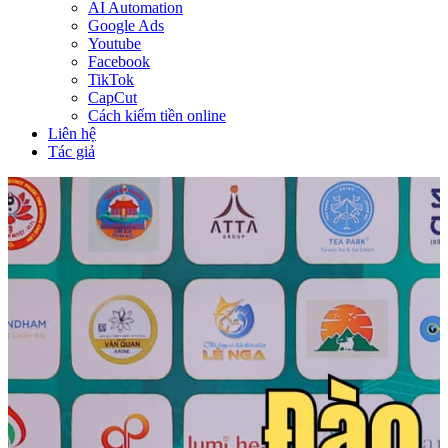
AI Automation
Google Ads
Youtube
Facebook
TikTok
CapCut
Cách kiếm tiền online
Liên hệ
Tác giả