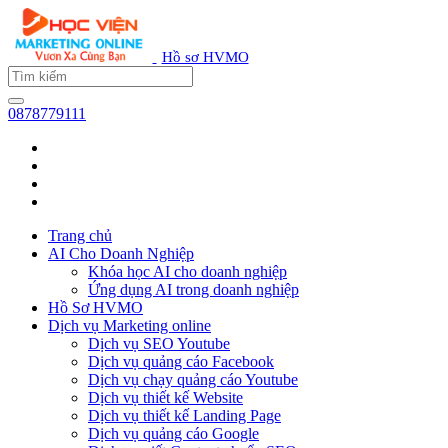
Hồ sơ HVMO
0878779111
Trang chủ
AI Cho Doanh Nghiệp
Khóa học AI cho doanh nghiệp
Ứng dụng AI trong doanh nghiệp
Hồ Sơ HVMO
Dịch vụ Marketing online
Dịch vụ SEO Youtube
Dịch vụ quảng cáo Facebook
Dịch vụ chạy quảng cáo Youtube
Dịch vụ thiết kế Website
Dịch vụ thiết kế Landing Page
Dịch vụ quảng cáo Google