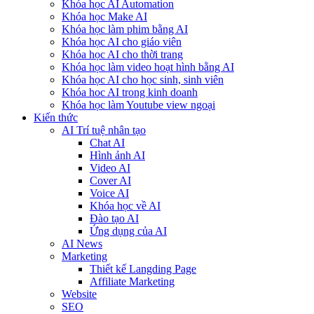
Khóa học AI Automation
Khóa học Make AI
Khóa học làm phim bằng AI
Khóa học AI cho giáo viên
Khóa học AI cho thời trang
Khóa học làm video hoạt hình bằng AI
Khóa học AI cho học sinh, sinh viên
Khóa hoc AI trong kinh doanh
Khóa học làm Youtube view ngoại
Kiến thức
AI Trí tuệ nhân tạo
Chat AI
Hình ảnh AI
Video AI
Cover AI
Voice AI
Khóa học về AI
Đào tạo AI
Ứng dụng của AI
AI News
Marketing
Thiết kế Langding Page
Affiliate Marketing
Website
SEO