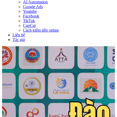
AI Automation
Google Ads
Youtube
Facebook
TikTok
CapCut
Cách kiếm tiền online
Liên hệ
Tác giả