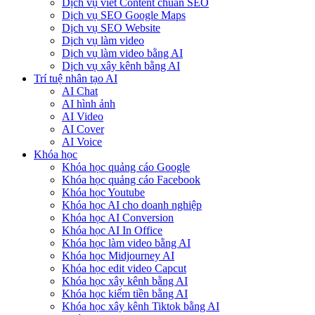
Dịch vụ viết Content chuẩn SEO
Dịch vụ SEO Google Maps
Dịch vụ SEO Website
Dịch vụ làm video
Dịch vụ làm video bằng AI
Dịch vụ xây kênh bằng AI
Trí tuệ nhân tạo AI
AI Chat
AI hình ảnh
AI Video
AI Cover
AI Voice
Khóa học
Khóa học quảng cáo Google
Khóa học quảng cáo Facebook
Khóa học Youtube
Khóa học AI cho doanh nghiệp
Khóa học AI Conversion
Khóa học AI In Office
Khóa học làm video bằng AI
Khóa học Midjourney AI
Khóa học edit video Capcut
Khóa học xây kênh bằng AI
Khóa học kiếm tiền bằng AI
Khóa học xây kênh Tiktok bằng AI