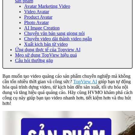
sản phẩm
Avatar Marketing Video
Video Avatar
Product Avatar
Photo Avatar
AI Image Creation
Chuyển văn bản sang giọng nói
Chuyển video dài thành video ngắn
Xuất kịch bản từ video
Ứng dụng thực tế của Topview AI
Mẹo sử dụng TopView hiệu quả
Câu hỏi thường gặp
Bạn muốn tạo video quảng cáo sản phẩm chuyên nghiệp mà không
cần tốn nhiều thời gian và công sức?
TopView AI
giúp bạn tự động
hóa quá trình dựng video, từ kịch bản đến sản xuất, tối ưu hóa nội
dung và tăng hiệu quả quảng cáo. Hãy cùng HVMO khám phá cách
công cụ này giúp bạn tạo video nhanh hơn, tiết kiệm hơn và thu hút
hơn!