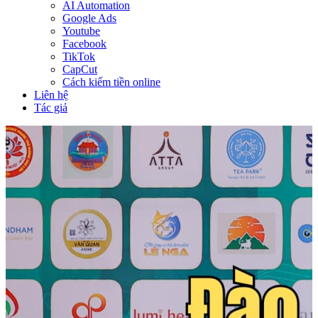
AI Automation
Google Ads
Youtube
Facebook
TikTok
CapCut
Cách kiếm tiền online
Liên hệ
Tác giả