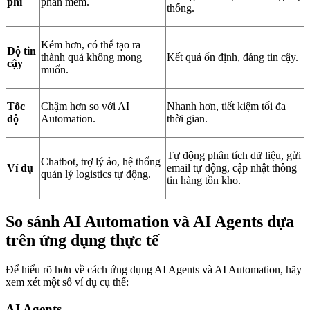
phí
phần mềm.
thống.
Kém hơn, có thể tạo ra
Độ tin
thành quả không mong
Kết quả ổn định, đáng tin cậy.
cậy
muốn.
Tốc
Chậm hơn so với AI
Nhanh hơn, tiết kiệm tối đa
độ
Automation.
thời gian.
Tự động phân tích dữ liệu, gửi
Chatbot, trợ lý ảo, hệ thống
Ví dụ
email tự động, cập nhật thông
quản lý logistics tự động.
tin hàng tồn kho.
So sánh AI Automation và AI Agents dựa
trên ứng dụng thực tế
Để hiểu rõ hơn về cách ứng dụng AI Agents và AI Automation, hãy
xem xét một số ví dụ cụ thể:
AI Agents