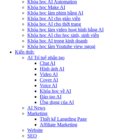
Khóa học AI Automation
Khóa học Make AI
Khóa học làm phim bằng AI
Khóa học AI cho giáo viên
Khóa học AI cho thời trang
Khóa học làm video hoạt hình bằng AI
Khóa học AI cho học sinh, sinh viên
Khóa hoc AI trong kinh doanh
Khóa học làm Youtube view ngoại
Kiến thức
AI Trí tuệ nhân tạo
Chat AI
Hình ảnh AI
Video AI
Cover AI
Voice AI
Khóa học về AI
Đào tạo AI
Ứng dụng của AI
AI News
Marketing
Thiết kế Langding Page
Affiliate Marketing
Website
SEO