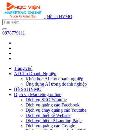
Hồ sơ HVMO
0878779111
Trang chủ
AI Cho Doanh Nghiệp
Khóa học AI cho doanh nghiệp
Ứng dụng AI trong doanh nghiệp
Hồ Sơ HVMO
Dịch vụ Marketing online
Dịch vụ SEO Youtube
Dịch vụ quảng cáo Facebook
Dịch vụ chạy quảng cáo Youtube
Dịch vụ thiết kế Website
Dịch vụ thiết kế Landing Page
Dịch vụ quảng cáo Google