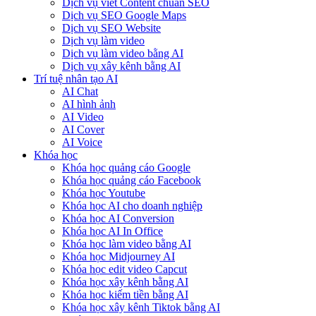
Dịch vụ viết Content chuẩn SEO
Dịch vụ SEO Google Maps
Dịch vụ SEO Website
Dịch vụ làm video
Dịch vụ làm video bằng AI
Dịch vụ xây kênh bằng AI
Trí tuệ nhân tạo AI
AI Chat
AI hình ảnh
AI Video
AI Cover
AI Voice
Khóa học
Khóa học quảng cáo Google
Khóa học quảng cáo Facebook
Khóa học Youtube
Khóa học AI cho doanh nghiệp
Khóa học AI Conversion
Khóa học AI In Office
Khóa học làm video bằng AI
Khóa học Midjourney AI
Khóa học edit video Capcut
Khóa học xây kênh bằng AI
Khóa học kiếm tiền bằng AI
Khóa học xây kênh Tiktok bằng AI