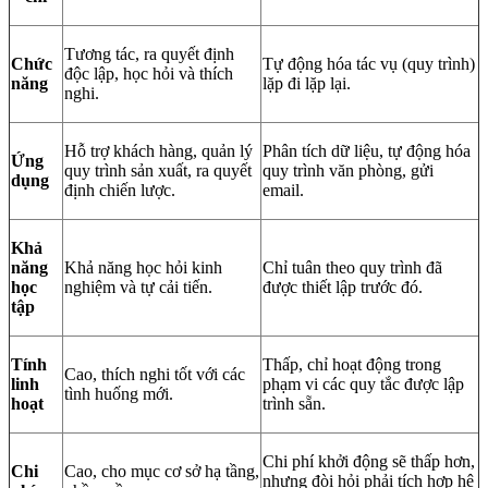
Tương tác, ra quyết định
Chức
Tự động hóa tác vụ (quy trình)
độc lập, học hỏi và thích
năng
lặp đi lặp lại.
nghi.
Hỗ trợ khách hàng, quản lý
Phân tích dữ liệu, tự động hóa
Ứng
quy trình sản xuất, ra quyết
quy trình văn phòng, gửi
dụng
định chiến lược.
email.
Khả
năng
Khả năng học hỏi kinh
Chỉ tuân theo quy trình đã
học
nghiệm và tự cải tiến.
được thiết lập trước đó.
tập
Tính
Thấp, chỉ hoạt động trong
Cao, thích nghi tốt với các
linh
phạm vi các quy tắc được lập
tình huống mới.
hoạt
trình sẵn.
Chi phí khởi động sẽ thấp hơn,
Chi
Cao, cho mục cơ sở hạ tầng,
nhưng đòi hỏi phải tích hợp hệ