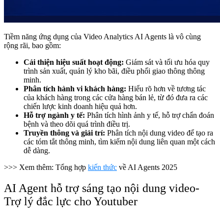
Tiềm năng ứng dụng của Video Analytics AI Agents là vô cùng
rộng rãi, bao gồm:
Cải thiện hiệu suất hoạt động:
Giám sát và tối ưu hóa quy
trình sản xuất, quản lý kho bãi, điều phối giao thông thông
minh.
Phân tích hành vi khách hàng:
Hiểu rõ hơn về tương tác
của khách hàng trong các cửa hàng bán lẻ, từ đó đưa ra các
chiến lược kinh doanh hiệu quả hơn.
Hỗ trợ ngành y tế:
Phân tích hình ảnh y tế, hỗ trợ chẩn đoán
bệnh và theo dõi quá trình điều trị.
Truyền thông và giải trí:
Phân tích nội dung video để tạo ra
các tóm tắt thông minh, tìm kiếm nội dung liên quan một cách
dễ dàng.
>>> Xem thêm: Tổng hợp
kiến thức
về AI Agents 2025
AI Agent hỗ trợ sáng tạo nội dung video-
Trợ lý đắc lực cho Youtuber