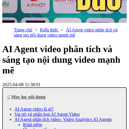
Trang chủ
Kiến thức
AI Agent video phân tích và
sáng tạo nội dung video mạnh mẽ
AI Agent video phân tích và
sáng tạo nội dung video mạnh
mẽ
2025-04-08 11:38:01
Mục lục nội dung
AI Agent video là gì?
Vai trò và phân loại AI Agent Video
AI Agent phân tích video- Video Analytics AI Agents
Khái niệm