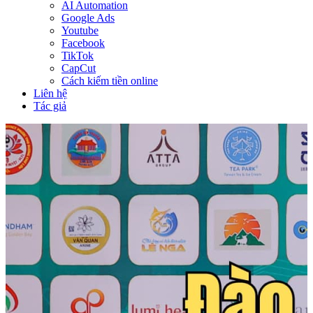
AI Automation
Google Ads
Youtube
Facebook
TikTok
CapCut
Cách kiếm tiền online
Liên hệ
Tác giả