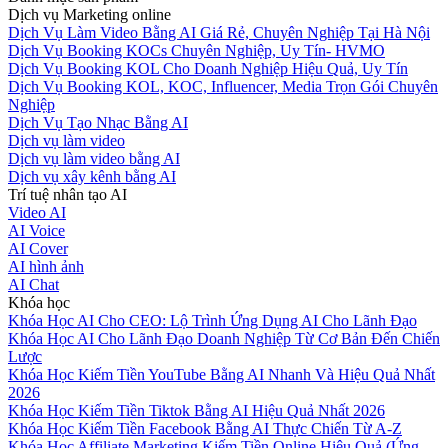
Dịch vụ Marketing online
Dịch Vụ Làm Video Bằng AI Giá Rẻ, Chuyên Nghiệp Tại Hà Nội
Dịch Vụ Booking KOCs Chuyên Nghiệp, Uy Tín- HVMO
Dịch Vụ Booking KOL Cho Doanh Nghiệp Hiệu Quả, Uy Tín
Dịch Vụ Booking KOL, KOC, Influencer, Media Trọn Gói Chuyên
Nghiệp
Dịch Vụ Tạo Nhạc Bằng AI
Dịch vụ làm video
Dịch vụ làm video bằng AI
Dịch vụ xây kênh bằng AI
Trí tuệ nhân tạo AI
Video AI
AI Voice
AI Cover
AI hình ảnh
AI Chat
Khóa học
Khóa Học AI Cho CEO: Lộ Trình Ứng Dụng AI Cho Lãnh Đạo
Khóa Học AI Cho Lãnh Đạo Doanh Nghiệp Từ Cơ Bản Đến Chiến
Lược
Khóa Học Kiếm Tiền YouTube Bằng AI Nhanh Và Hiệu Quả Nhất
2026
Khóa Học Kiếm Tiền Tiktok Bằng AI Hiệu Quả Nhất 2026
Khóa Học Kiếm Tiền Facebook Bằng AI Thực Chiến Từ A-Z
Khóa Học Affiliate Marketing Kiếm Tiền Online Hiệu Quả (Ứng