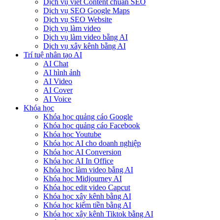
Dịch vụ viết Content chuẩn SEO
Dịch vụ SEO Google Maps
Dịch vụ SEO Website
Dịch vụ làm video
Dịch vụ làm video bằng AI
Dịch vụ xây kênh bằng AI
Trí tuệ nhân tạo AI
AI Chat
AI hình ảnh
AI Video
AI Cover
AI Voice
Khóa học
Khóa học quảng cáo Google
Khóa học quảng cáo Facebook
Khóa học Youtube
Khóa học AI cho doanh nghiệp
Khóa học AI Conversion
Khóa học AI In Office
Khóa học làm video bằng AI
Khóa học Midjourney AI
Khóa học edit video Capcut
Khóa học xây kênh bằng AI
Khóa học kiếm tiền bằng AI
Khóa học xây kênh Tiktok bằng AI