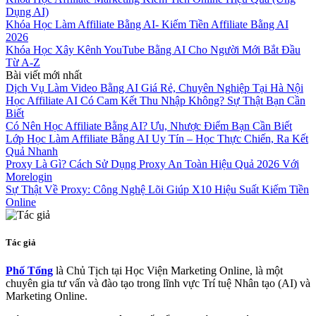
Dụng AI)
Khóa Học Làm Affiliate Bằng AI- Kiếm Tiền Affiliate Bằng AI
2026
Khóa Học Xây Kênh YouTube Bằng AI Cho Người Mới Bắt Đầu
Từ A-Z
Bài viết mới nhất
Dịch Vụ Làm Video Bằng AI Giá Rẻ, Chuyên Nghiệp Tại Hà Nội
Học Affiliate AI Có Cam Kết Thu Nhập Không? Sự Thật Bạn Cần
Biết
Có Nên Học Affiliate Bằng AI? Ưu, Nhược Điểm Bạn Cần Biết
Lớp Học Làm Affiliate Bằng AI Uy Tín – Học Thực Chiến, Ra Kết
Quả Nhanh
Proxy Là Gì? Cách Sử Dụng Proxy An Toàn Hiệu Quả 2026 Với
Morelogin
Sự Thật Về Proxy: Công Nghệ Lõi Giúp X10 Hiệu Suất Kiếm Tiền
Online
Tác giả
Phố Tổng
là Chủ Tịch tại Học Viện Marketing Online, là một
chuyên gia tư vấn và đào tạo trong lĩnh vực Trí tuệ Nhân tạo (AI) và
Marketing Online.