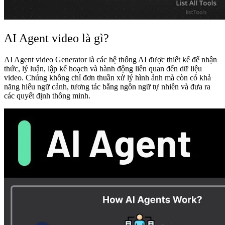
AI Agent video là gì?
AI Agent video Generator là các hệ thống AI được thiết kế để nhận
thức, lý luận, lập kế hoạch và hành động liên quan đến dữ liệu
video. Chúng không chỉ đơn thuần xử lý hình ảnh mà còn có khả
năng hiểu ngữ cảnh, tương tác bằng ngôn ngữ tự nhiên và đưa ra
các quyết định thông minh.