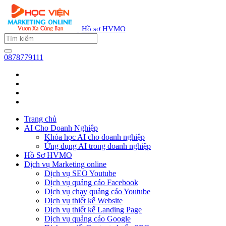
Hồ sơ HVMO
0878779111
Trang chủ
AI Cho Doanh Nghiệp
Khóa học AI cho doanh nghiệp
Ứng dụng AI trong doanh nghiệp
Hồ Sơ HVMO
Dịch vụ Marketing online
Dịch vụ SEO Youtube
Dịch vụ quảng cáo Facebook
Dịch vụ chạy quảng cáo Youtube
Dịch vụ thiết kế Website
Dịch vụ thiết kế Landing Page
Dịch vụ quảng cáo Google