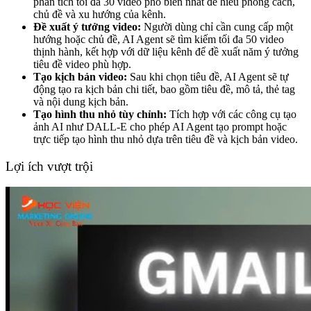
phân tích tối đa 30 video phổ biến nhất để hiểu phong cách,
chủ đề và xu hướng của kênh.
Đề xuất ý tưởng video:
Người dùng chỉ cần cung cấp một
hướng hoặc chủ đề, AI Agent sẽ tìm kiếm tối đa 50 video
thịnh hành, kết hợp với dữ liệu kênh để đề xuất năm ý tưởng
tiêu đề video phù hợp.
Tạo kịch bản video:
Sau khi chọn tiêu đề, AI Agent sẽ tự
động tạo ra kịch bản chi tiết, bao gồm tiêu đề, mô tả, thẻ tag
và nội dung kịch bản.
Tạo hình thu nhỏ tùy chỉnh:
Tích hợp với các công cụ tạo
ảnh AI như DALL-E cho phép AI Agent tạo prompt hoặc
trực tiếp tạo hình thu nhỏ dựa trên tiêu đề và kịch bản video.
Lợi ích vượt trội