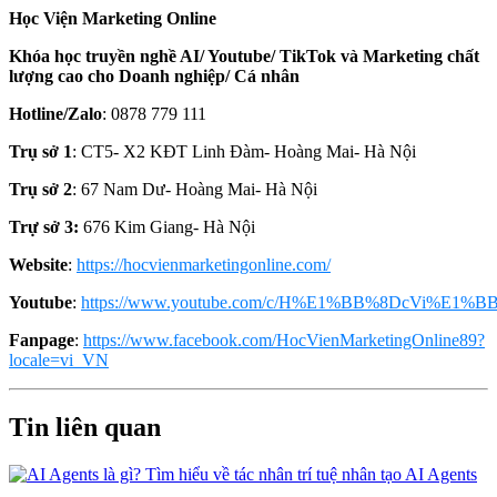
Học Viện Marketing Online
Khóa học truyền nghề AI/ Youtube/ TikTok và Marketing chất
lượng cao cho Doanh nghiệp/ Cá nhân
Hotline/Zalo
: 0878 779 111
Trụ sở 1
: CT5- X2 KĐT Linh Đàm- Hoàng Mai- Hà Nội
Trụ sở 2
: 67 Nam Dư- Hoàng Mai- Hà Nội
Trự sở 3:
676 Kim Giang- Hà Nội
Website
:
https://hocvienmarketingonline.com/
Youtube
:
https://www.youtube.com/c/H%E1%BB%8DcVi%E1%BB
Fanpage
:
https://www.facebook.com/HocVienMarketingOnline89?
locale=vi_VN
Tin liên quan