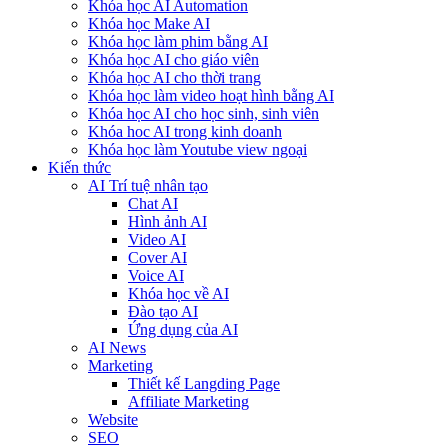
Khóa học AI Automation
Khóa học Make AI
Khóa học làm phim bằng AI
Khóa học AI cho giáo viên
Khóa học AI cho thời trang
Khóa học làm video hoạt hình bằng AI
Khóa học AI cho học sinh, sinh viên
Khóa hoc AI trong kinh doanh
Khóa học làm Youtube view ngoại
Kiến thức
AI Trí tuệ nhân tạo
Chat AI
Hình ảnh AI
Video AI
Cover AI
Voice AI
Khóa học về AI
Đào tạo AI
Ứng dụng của AI
AI News
Marketing
Thiết kế Langding Page
Affiliate Marketing
Website
SEO