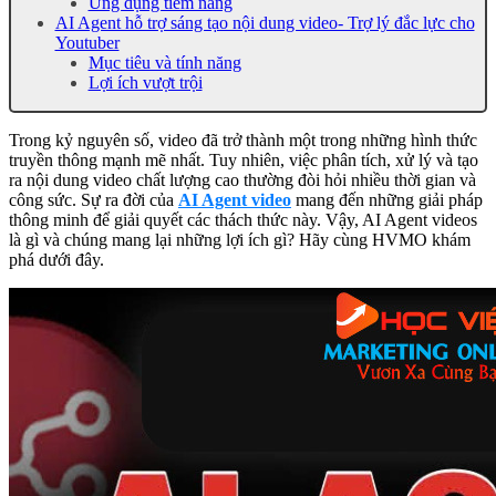
Ứng dụng tiềm năng
AI Agent hỗ trợ sáng tạo nội dung video- Trợ lý đắc lực cho
Youtuber
Mục tiêu và tính năng
Lợi ích vượt trội
Trong kỷ nguyên số, video đã trở thành một trong những hình thức
truyền thông mạnh mẽ nhất. Tuy nhiên, việc phân tích, xử lý và tạo
ra nội dung video chất lượng cao thường đòi hỏi nhiều thời gian và
công sức. Sự ra đời của
AI Agent video
mang đến những giải pháp
thông minh để giải quyết các thách thức này. Vậy, AI Agent videos
là gì và chúng mang lại những lợi ích gì? Hãy cùng HVMO khám
phá dưới đây.