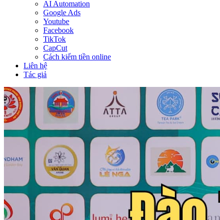
AI Automation
Google Ads
Youtube
Facebook
TikTok
CapCut
Cách kiếm tiền online
Liên hệ
Tác giả