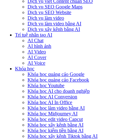
Dịch vụ viết Content chuẩn SEO
Dịch vụ SEO Google Maps
Dịch vụ SEO Website
Dịch vụ làm video
Dịch vụ làm video bằng AI
Dịch vụ xây kênh bằng AI
Trí tuệ nhân tạo AI
AI Chat
AI hình ảnh
AI Video
AI Cover
AI Voice
Khóa học
Khóa học quảng cáo Google
Khóa học quảng cáo Facebook
Khóa học Youtube
Khóa học AI cho doanh nghiệp
Khóa học AI Conversion
Khóa học AI In Office
Khóa học làm video bằng AI
Khóa học Midjourney AI
Khóa học edit video Capcut
Khóa học xây kênh bằng AI
Khóa học kiếm tiền bằng AI
Khóa học xây kênh Tiktok bằng AI