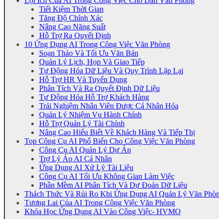
Lợi Ích Của AI Trong Công Việc Cho Dân Văn Phòng
Tiết Kiệm Thời Gian
Tăng Độ Chính Xác
Nâng Cao Năng Suất
Hỗ Trợ Ra Quyết Định
10 Ứng Dụng AI Trong Công Việc Văn Phòng
Soạn Thảo Và Tối Ưu Văn Bản
Quản Lý Lịch, Họp Và Giao Tiếp
Tự Động Hóa Dữ Liệu Và Quy Trình Lặp Lại
Hỗ Trợ HR Và Tuyển Dụng
Phân Tích Và Ra Quyết Định Dữ Liệu
Tự Động Hóa Hỗ Trợ Khách Hàng
Trải Nghiệm Nhân Viên Được Cá Nhân Hóa
Quản Lý Nhiệm Vụ Hành Chính
Hỗ Trợ Quản Lý Tài Chính
Nâng Cao Hiểu Biết Về Khách Hàng Và Tiếp Thị
Top Công Cụ AI Phổ Biến Cho Công Việc Văn Phòng
Công Cụ AI Quản Lý Dự Án
Trợ Lý Ảo AI Cá Nhân
Ứng Dụng AI Xử Lý Tài Liệu
Công Cụ AI Tối Ưu Không Gian Làm Việc
Phần Mềm AI Phân Tích Và Dự Đoán Dữ Liệu
Thách Thức Và Rủi Ro Khi Ứng Dụng AI Quản Lý Văn Phò
Tương Lai Của AI Trong Công Việc Văn Phòng
Khóa Học Ứng Dụng AI Vào Công Việc- HVMO