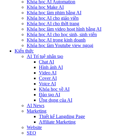
Khóa học AI Automation
Khóa học Make AI
Khóa học làm phim bằng AI
Khóa học AI cho giáo viên
Khóa học AI cho thời trang
Khóa học làm video hoạt hình bằng AI
Khóa học AI cho học sinh, sinh viên
Khóa hoc AI trong kinh doanh
Khóa học làm Youtube view ngoại
Kiến thức
AI Trí tuệ nhân tạo
Chat AI
Hình ảnh AI
Video AI
Cover AI
Voice AI
Khóa học về AI
Đào tạo AI
Ứng dụng của AI
AI News
Marketing
Thiết kế Langding Page
Affiliate Marketing
Website
SEO