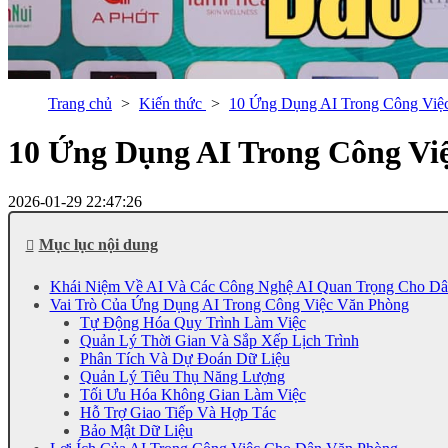
Trang chủ
Kiến thức
10 Ứng Dụng AI Trong Công Việ
10 Ứng Dụng AI Trong Công Vi
2026-01-29 22:47:26
Mục lục nội dung
Khái Niệm Về AI Và Các Công Nghệ AI Quan Trọng Cho D
Vai Trò Của Ứng Dụng AI Trong Công Việc Văn Phòng
Tự Động Hóa Quy Trình Làm Việc
Quản Lý Thời Gian Và Sắp Xếp Lịch Trình
Phân Tích Và Dự Đoán Dữ Liệu
Quản Lý Tiêu Thụ Năng Lượng
Tối Ưu Hóa Không Gian Làm Việc
Hỗ Trợ Giao Tiếp Và Hợp Tác
Bảo Mật Dữ Liệu