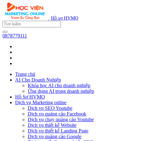
Hồ sơ HVMO
0878779111
Trang chủ
AI Cho Doanh Nghiệp
Khóa học AI cho doanh nghiệp
Ứng dụng AI trong doanh nghiệp
Hồ Sơ HVMO
Dịch vụ Marketing online
Dịch vụ SEO Youtube
Dịch vụ quảng cáo Facebook
Dịch vụ chạy quảng cáo Youtube
Dịch vụ thiết kế Website
Dịch vụ thiết kế Landing Page
Dịch vụ quảng cáo Google