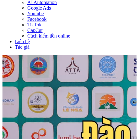
AI Automation
Google Ads
Youtube
Facebook
TikTok
CapCut
Cách kiếm tiền online
Liên hệ
Tác giả