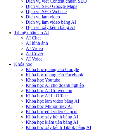
Dịch vụ viết Content chuẩn SEO
Dịch vụ SEO Google Maps
Dịch vụ SEO Website
Dịch vụ làm video
Dịch vụ làm video bằng AI
Dịch vụ xây kênh bằng AI
Trí tuệ nhân tạo AI
AI Chat
AI hình ảnh
AI Video
AI Cover
AI Voice
Khóa học
Khóa học quảng cáo Google
Khóa học quảng cáo Facebook
Khóa học Youtube
Khóa học AI cho doanh nghiệp
Khóa học AI Conversion
Khóa học AI In Office
Khóa học làm video bằng AI
Khóa học Midjourney AI
Khóa học edit video Capcut
Khóa học xây kênh bằng AI
Khóa học kiếm tiền bằng AI
Khóa học xây kênh Tiktok bằng AI