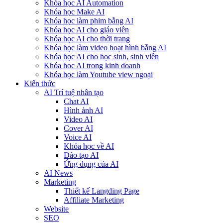
Khóa học AI Automation
Khóa học Make AI
Khóa học làm phim bằng AI
Khóa học AI cho giáo viên
Khóa học AI cho thời trang
Khóa học làm video hoạt hình bằng AI
Khóa học AI cho học sinh, sinh viên
Khóa hoc AI trong kinh doanh
Khóa học làm Youtube view ngoại
Kiến thức
AI Trí tuệ nhân tạo
Chat AI
Hình ảnh AI
Video AI
Cover AI
Voice AI
Khóa học về AI
Đào tạo AI
Ứng dụng của AI
AI News
Marketing
Thiết kế Langding Page
Affiliate Marketing
Website
SEO