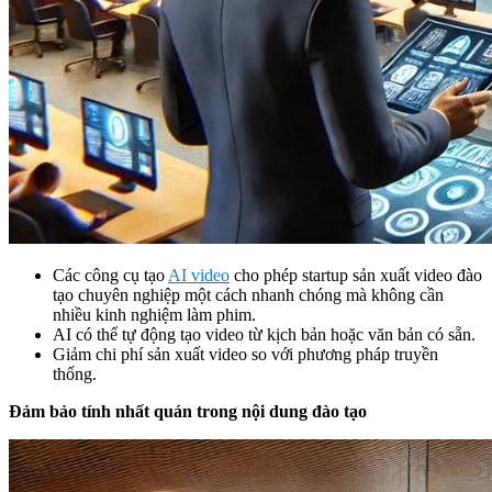
Các công cụ tạo
AI video
cho phép startup sản xuất video đào
tạo chuyên nghiệp một cách nhanh chóng mà không cần
nhiều kinh nghiệm làm phim.
AI có thể tự động tạo video từ kịch bản hoặc văn bản có sẵn.
Giảm chi phí sản xuất video so với phương pháp truyền
thống.
Đảm bảo tính nhất quán trong nội dung đào tạo