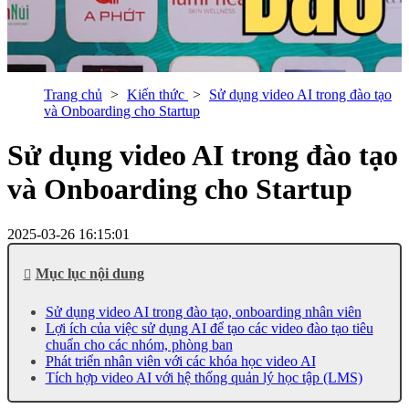
Trang chủ
Kiến thức
Sử dụng video AI trong đào tạo
và Onboarding cho Startup
Sử dụng video AI trong đào tạo
và Onboarding cho Startup
2025-03-26 16:15:01
Mục lục nội dung
Sử dụng video AI trong đào tạo, onboarding nhân viên
Lợi ích của việc sử dụng AI để tạo các video đào tạo tiêu
chuẩn cho các nhóm, phòng ban
Phát triển nhân viên với các khóa học video AI
Tích hợp video AI với hệ thống quản lý học tập (LMS)