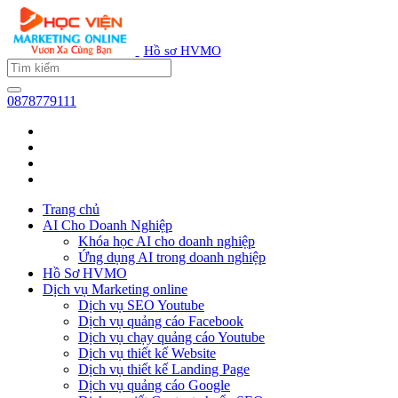
Hồ sơ HVMO
0878779111
Trang chủ
AI Cho Doanh Nghiệp
Khóa học AI cho doanh nghiệp
Ứng dụng AI trong doanh nghiệp
Hồ Sơ HVMO
Dịch vụ Marketing online
Dịch vụ SEO Youtube
Dịch vụ quảng cáo Facebook
Dịch vụ chạy quảng cáo Youtube
Dịch vụ thiết kế Website
Dịch vụ thiết kế Landing Page
Dịch vụ quảng cáo Google