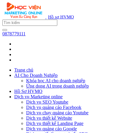
Hồ sơ HVMO
0878779111
Trang chủ
AI Cho Doanh Nghiệp
Khóa học AI cho doanh nghiệp
Ứng dụng AI trong doanh nghiệp
Hồ Sơ HVMO
Dịch vụ Marketing online
Dịch vụ SEO Youtube
Dịch vụ quảng cáo Facebook
Dịch vụ chạy quảng cáo Youtube
Dịch vụ thiết kế Website
Dịch vụ thiết kế Landing Page
Dịch vụ quảng cáo Google