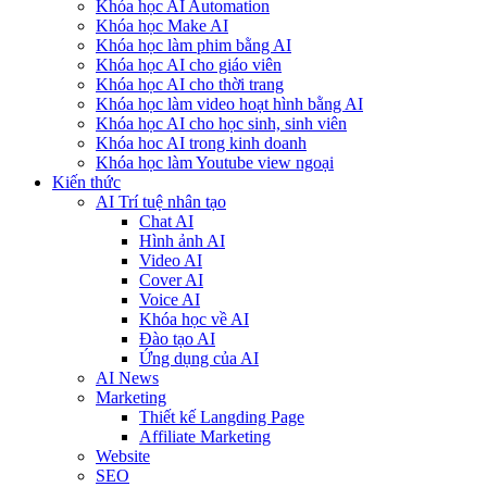
Khóa học AI Automation
Khóa học Make AI
Khóa học làm phim bằng AI
Khóa học AI cho giáo viên
Khóa học AI cho thời trang
Khóa học làm video hoạt hình bằng AI
Khóa học AI cho học sinh, sinh viên
Khóa hoc AI trong kinh doanh
Khóa học làm Youtube view ngoại
Kiến thức
AI Trí tuệ nhân tạo
Chat AI
Hình ảnh AI
Video AI
Cover AI
Voice AI
Khóa học về AI
Đào tạo AI
Ứng dụng của AI
AI News
Marketing
Thiết kế Langding Page
Affiliate Marketing
Website
SEO