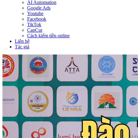
AI Automation
Google Ads
Youtube
Facebook
TikTok
CapCut
Cách kiếm tiền online
Liên hệ
Tác giả