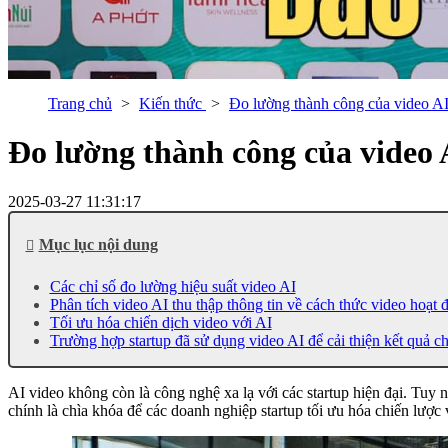
Trang chủ
Kiến thức
Đo lường thành công của video AI 
Đo lường thành công của video A
2025-03-27 11:31:17
Mục lục nội dung
Các chỉ số đo lường hiệu suất video AI
Phân tích video AI thu thập thông tin về cách thức video hoạt 
Tối ưu hóa chiến dịch video với AI
Trường hợp startup đã sử dụng video AI để cải thiện kết quả ch
AI video không còn là công nghệ xa lạ với các startup hiện đại. Tuy
chính là chìa khóa để các doanh nghiệp startup tối ưu hóa chiến lược 