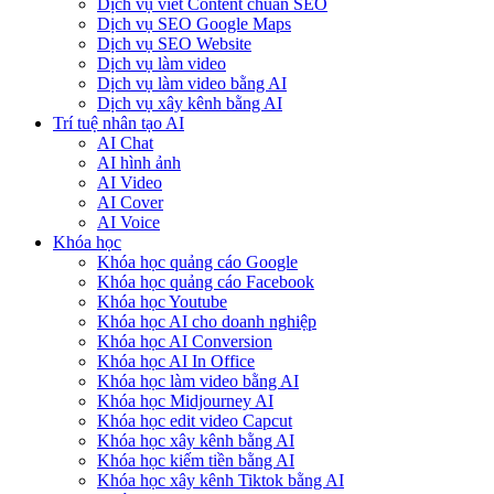
Dịch vụ viết Content chuẩn SEO
Dịch vụ SEO Google Maps
Dịch vụ SEO Website
Dịch vụ làm video
Dịch vụ làm video bằng AI
Dịch vụ xây kênh bằng AI
Trí tuệ nhân tạo AI
AI Chat
AI hình ảnh
AI Video
AI Cover
AI Voice
Khóa học
Khóa học quảng cáo Google
Khóa học quảng cáo Facebook
Khóa học Youtube
Khóa học AI cho doanh nghiệp
Khóa học AI Conversion
Khóa học AI In Office
Khóa học làm video bằng AI
Khóa học Midjourney AI
Khóa học edit video Capcut
Khóa học xây kênh bằng AI
Khóa học kiếm tiền bằng AI
Khóa học xây kênh Tiktok bằng AI