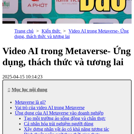
Trang chủ
Kiến thức
Video AI trong Metaverse- Ứng
dụng, thách thức và tương lai
Video AI trong Metaverse- Ứng
dụng, thách thức và tương lai
2025-04-15 10:14:23
Mục lục nội dung
Metaverse là gì?
Vai trò của video AI trong Metaverse
Ứng dụng của AI Metaverse vào doanh nghiệp
Tạo môi trường ảo sống động và chân thực
Cá nhân hóa trải nghiệm người dùng
Xây dựng nhân vật ảo có khả năng tương tác