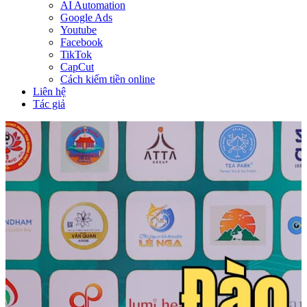
AI Automation
Google Ads
Youtube
Facebook
TikTok
CapCut
Cách kiếm tiền online
Liên hệ
Tác giả