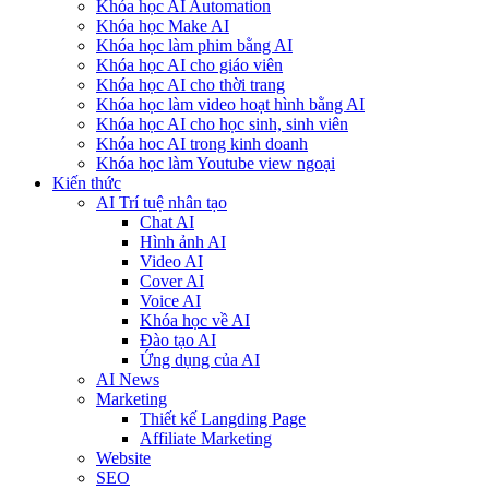
Khóa học AI Automation
Khóa học Make AI
Khóa học làm phim bằng AI
Khóa học AI cho giáo viên
Khóa học AI cho thời trang
Khóa học làm video hoạt hình bằng AI
Khóa học AI cho học sinh, sinh viên
Khóa hoc AI trong kinh doanh
Khóa học làm Youtube view ngoại
Kiến thức
AI Trí tuệ nhân tạo
Chat AI
Hình ảnh AI
Video AI
Cover AI
Voice AI
Khóa học về AI
Đào tạo AI
Ứng dụng của AI
AI News
Marketing
Thiết kế Langding Page
Affiliate Marketing
Website
SEO