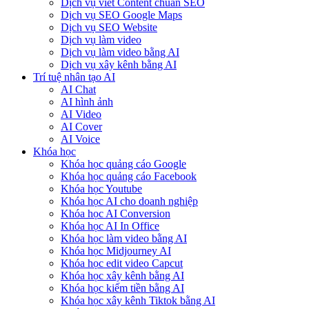
Dịch vụ viết Content chuẩn SEO
Dịch vụ SEO Google Maps
Dịch vụ SEO Website
Dịch vụ làm video
Dịch vụ làm video bằng AI
Dịch vụ xây kênh bằng AI
Trí tuệ nhân tạo AI
AI Chat
AI hình ảnh
AI Video
AI Cover
AI Voice
Khóa học
Khóa học quảng cáo Google
Khóa học quảng cáo Facebook
Khóa học Youtube
Khóa học AI cho doanh nghiệp
Khóa học AI Conversion
Khóa học AI In Office
Khóa học làm video bằng AI
Khóa học Midjourney AI
Khóa học edit video Capcut
Khóa học xây kênh bằng AI
Khóa học kiếm tiền bằng AI
Khóa học xây kênh Tiktok bằng AI