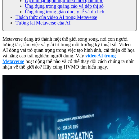
Dịch thuật ngôn ngữ theo thời gian thực
Ứng dụng trong quảng cáo và tiếp thị số
Ứng dụng trong giáo dục, y tế và du lịch
Thách thức của video AI trong Metaverse
Tương lai Metaverse của AI
Metaverse đang trở thành một thế giới song song, nơi con người
tương tác, làm việc và giải trí trong môi trường kỹ thuật số. Video
AI đóng vai trò quan trọng trong việc tạo hình ảnh, cải thiện đồ họa
và nâng cao trải nghiệm người dùng. Vậy
video AI trong
Metaverse
hoạt động thế nào và có thể thay đổi cách chúng ta nhìn
nhận về thế giới ảo? Hãy cùng HVMO tìm hiểu ngay.