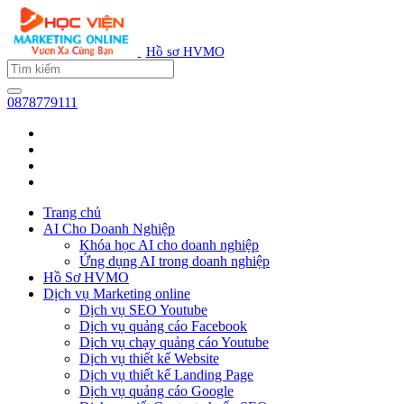
Hồ sơ HVMO
0878779111
Trang chủ
AI Cho Doanh Nghiệp
Khóa học AI cho doanh nghiệp
Ứng dụng AI trong doanh nghiệp
Hồ Sơ HVMO
Dịch vụ Marketing online
Dịch vụ SEO Youtube
Dịch vụ quảng cáo Facebook
Dịch vụ chạy quảng cáo Youtube
Dịch vụ thiết kế Website
Dịch vụ thiết kế Landing Page
Dịch vụ quảng cáo Google