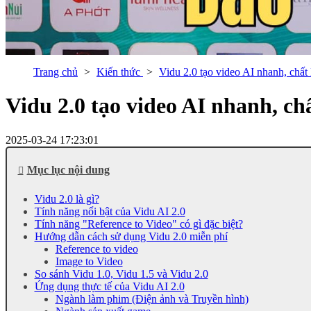
Trang chủ
Kiến thức
Vidu 2.0 tạo video AI nhanh, chất
Vidu 2.0 tạo video AI nhanh, chấ
2025-03-24 17:23:01
Mục lục nội dung
Vidu 2.0 là gì?
Tính năng nổi bật của Vidu AI 2.0
Tính năng "Reference to Video" có gì đặc biệt?
Hướng dẫn cách sử dụng Vidu 2.0 miễn phí
Reference to video
Image to Video
So sánh Vidu 1.0, Vidu 1.5 và Vidu 2.0
Ứng dụng thực tế của Vidu AI 2.0
Ngành làm phim (Điện ảnh và Truyền hình)