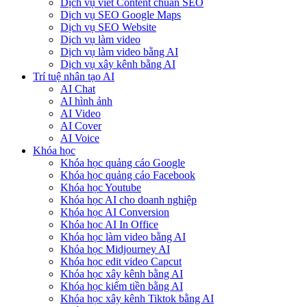
Dịch vụ viết Content chuẩn SEO
Dịch vụ SEO Google Maps
Dịch vụ SEO Website
Dịch vụ làm video
Dịch vụ làm video bằng AI
Dịch vụ xây kênh bằng AI
Trí tuệ nhân tạo AI
AI Chat
AI hình ảnh
AI Video
AI Cover
AI Voice
Khóa học
Khóa học quảng cáo Google
Khóa học quảng cáo Facebook
Khóa học Youtube
Khóa học AI cho doanh nghiệp
Khóa học AI Conversion
Khóa học AI In Office
Khóa học làm video bằng AI
Khóa học Midjourney AI
Khóa học edit video Capcut
Khóa học xây kênh bằng AI
Khóa học kiếm tiền bằng AI
Khóa học xây kênh Tiktok bằng AI