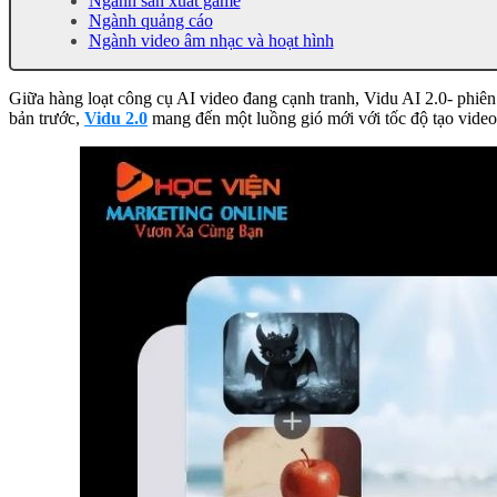
Ngành sản xuất game
Ngành quảng cáo
Ngành video âm nhạc và hoạt hình
Giữa hàng loạt công cụ AI video đang cạnh tranh, Vidu AI 2.0-
phiên
bản trước,
Vidu 2.0
mang đến một luồng gió mới với tốc độ tạo video