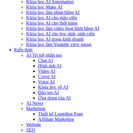
Khóa học AI Automation
Khóa học Make AI
Khóa học làm phim bằng AI
Khóa học AI cho giáo viên
Khóa học AI cho thời trang
Khóa học làm video hoạt hình bằng AI
Khóa học AI cho học sinh, sinh viên
Khóa hoc AI trong kinh doanh
Khóa học làm Youtube view ngoại
Kiến thức
AI Trí tuệ nhân tạo
Chat AI
Hình ảnh AI
Video AI
Cover AI
Voice AI
Khóa học về AI
Đào tạo AI
Ứng dụng của AI
AI News
Marketing
Thiết kế Langding Page
Affiliate Marketing
Website
SEO