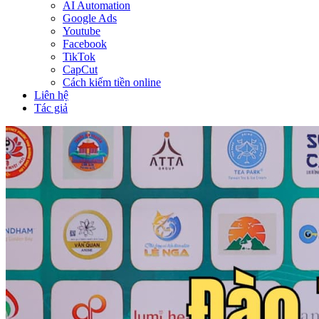
AI Automation
Google Ads
Youtube
Facebook
TikTok
CapCut
Cách kiếm tiền online
Liên hệ
Tác giả