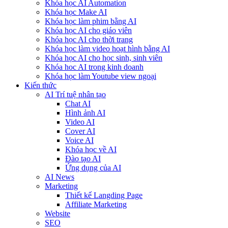
Khóa học AI Automation
Khóa học Make AI
Khóa học làm phim bằng AI
Khóa học AI cho giáo viên
Khóa học AI cho thời trang
Khóa học làm video hoạt hình bằng AI
Khóa học AI cho học sinh, sinh viên
Khóa hoc AI trong kinh doanh
Khóa học làm Youtube view ngoại
Kiến thức
AI Trí tuệ nhân tạo
Chat AI
Hình ảnh AI
Video AI
Cover AI
Voice AI
Khóa học về AI
Đào tạo AI
Ứng dụng của AI
AI News
Marketing
Thiết kế Langding Page
Affiliate Marketing
Website
SEO