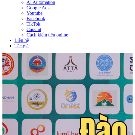
AI Automation
Google Ads
Youtube
Facebook
TikTok
CapCut
Cách kiếm tiền online
Liên hệ
Tác giả