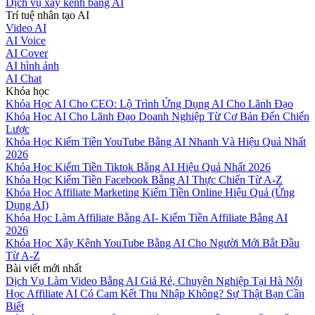
Dịch vụ xây kênh bằng AI
Trí tuệ nhân tạo AI
Video AI
AI Voice
AI Cover
AI hình ảnh
AI Chat
Khóa học
Khóa Học AI Cho CEO: Lộ Trình Ứng Dụng AI Cho Lãnh Đạo
Khóa Học AI Cho Lãnh Đạo Doanh Nghiệp Từ Cơ Bản Đến Chiến
Lược
Khóa Học Kiếm Tiền YouTube Bằng AI Nhanh Và Hiệu Quả Nhất
2026
Khóa Học Kiếm Tiền Tiktok Bằng AI Hiệu Quả Nhất 2026
Khóa Học Kiếm Tiền Facebook Bằng AI Thực Chiến Từ A-Z
Khóa Học Affiliate Marketing Kiếm Tiền Online Hiệu Quả (Ứng
Dụng AI)
Khóa Học Làm Affiliate Bằng AI- Kiếm Tiền Affiliate Bằng AI
2026
Khóa Học Xây Kênh YouTube Bằng AI Cho Người Mới Bắt Đầu
Từ A-Z
Bài viết mới nhất
Dịch Vụ Làm Video Bằng AI Giá Rẻ, Chuyên Nghiệp Tại Hà Nội
Học Affiliate AI Có Cam Kết Thu Nhập Không? Sự Thật Bạn Cần
Biết