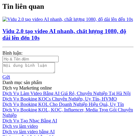
Tin liên quan
Vidu 2.0 tạo video AI nhanh, chất lượng 1080, độ
dài lên đến 10s
Bình luận:
Gửi
Danh mục sản phẩm
Dịch vụ Marketing online
Dịch Vụ Làm Video Bằng AI Giá Rẻ, Chuyên Nghiệp Tại Hà Nội
Dịch Vụ Booking KOCs Chuyên Nghiệp, Uy Tín- HVMO
Dịch Vụ Booking KOL Cho Doanh Nghiệp Hiệu Quả, Uy Tín
Dịch Vụ Booking KOL, KOC, Influencer, Media Trọn Gói Chuyên
Nghiệp
Dịch Vụ Tạo Nhạc Bằng AI
Dịch vụ làm video
Dịch vụ làm video bằng AI