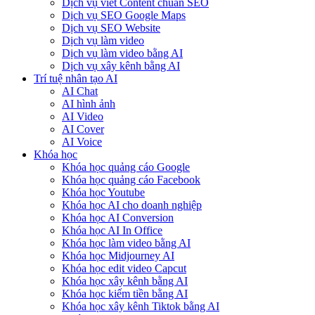
Dịch vụ viết Content chuẩn SEO
Dịch vụ SEO Google Maps
Dịch vụ SEO Website
Dịch vụ làm video
Dịch vụ làm video bằng AI
Dịch vụ xây kênh bằng AI
Trí tuệ nhân tạo AI
AI Chat
AI hình ảnh
AI Video
AI Cover
AI Voice
Khóa học
Khóa học quảng cáo Google
Khóa học quảng cáo Facebook
Khóa học Youtube
Khóa học AI cho doanh nghiệp
Khóa học AI Conversion
Khóa học AI In Office
Khóa học làm video bằng AI
Khóa học Midjourney AI
Khóa học edit video Capcut
Khóa học xây kênh bằng AI
Khóa học kiếm tiền bằng AI
Khóa học xây kênh Tiktok bằng AI