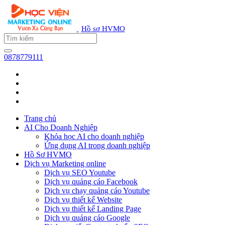
Hồ sơ HVMO
0878779111
Trang chủ
AI Cho Doanh Nghiệp
Khóa học AI cho doanh nghiệp
Ứng dụng AI trong doanh nghiệp
Hồ Sơ HVMO
Dịch vụ Marketing online
Dịch vụ SEO Youtube
Dịch vụ quảng cáo Facebook
Dịch vụ chạy quảng cáo Youtube
Dịch vụ thiết kế Website
Dịch vụ thiết kế Landing Page
Dịch vụ quảng cáo Google