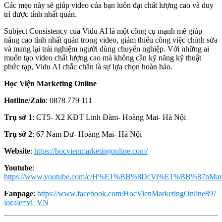
Các mẹo này sẽ giúp video của bạn luôn đạt chất lượng cao và duy
trì được tính nhất quán.
Subject Consistency của Vidu AI là một công cụ mạnh mẽ giúp
nâng cao tính nhất quán trong video, giảm thiểu công việc chỉnh sửa
và mang lại trải nghiệm người dùng chuyên nghiệp. Với những ai
muốn tạo video chất lượng cao mà không cần kỹ năng kỹ thuật
phức tạp, Vidu AI chắc chắn là sự lựa chọn hoàn hảo.
Học Viện Marketing Online
Hotline/Zalo
: 0878 779 111
Trụ sở 1
: CT5- X2 KĐT Linh Đàm- Hoàng Mai- Hà Nội
Trụ sở 2
: 67 Nam Dư- Hoàng Mai- Hà Nội
Website
:
https://hocvienmarketingonline.com/
Youtube
:
https://www.youtube.com/c/H%E1%BB%8DcVi%E1%BB%87nMark
Fanpage
:
https://www.facebook.com/HocVienMarketingOnline89?
locale=vi_VN