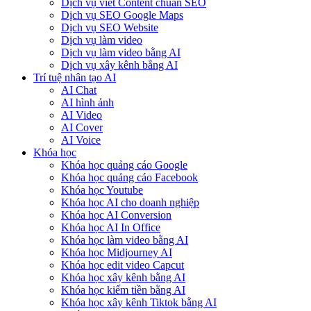
Dịch vụ viết Content chuẩn SEO
Dịch vụ SEO Google Maps
Dịch vụ SEO Website
Dịch vụ làm video
Dịch vụ làm video bằng AI
Dịch vụ xây kênh bằng AI
Trí tuệ nhân tạo AI
AI Chat
AI hình ảnh
AI Video
AI Cover
AI Voice
Khóa học
Khóa học quảng cáo Google
Khóa học quảng cáo Facebook
Khóa học Youtube
Khóa học AI cho doanh nghiệp
Khóa học AI Conversion
Khóa học AI In Office
Khóa học làm video bằng AI
Khóa học Midjourney AI
Khóa học edit video Capcut
Khóa học xây kênh bằng AI
Khóa học kiếm tiền bằng AI
Khóa học xây kênh Tiktok bằng AI