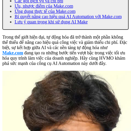
Các gói dịch vụ và chi phí
Ưu, nhược điểm của Make.com
Ứng dụng thực tế của Make.com
Bí quyết nâng cao hiệu quả AI Automation với Make.com
Lưu ý quan trọng khi sử dụng AI Make
Trong thế giới hiện đại, tự động hóa đã trở thành một phần không
thể thiếu để nâng cao hiệu quả công việc và giảm thiểu chi phí. Đặc
biệt, sự kết hợp giữa AI và các nền tảng tự động hóa như
Make.com
đang tạo ra những bước tiến vượt bậc trong việc tối ưu
hóa quy trình làm việc của doanh nghiệp. Hãy cùng HVMO khám
phá sức mạnh của công cụ AI Automation này dưới đây.