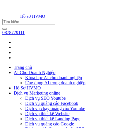
Hồ sơ HVMO
0878779111
Trang chủ
AI Cho Doanh Nghiệp
Khóa học AI cho doanh nghiệp
Ứng dụng AI trong doanh nghiệp
Hồ Sơ HVMO
Dịch vụ Marketing online
Dịch vụ SEO Youtube
Dịch vụ quảng cáo Facebook
Dịch vụ chạy quảng cáo Youtube
Dịch vụ thiết kế Website
Dịch vụ thiết kế Landing Page
Dịch vụ quảng cáo Google