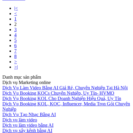
|<
<
1
2
3
4
5
6
7
8
>
>|
Danh mục sản phẩm
Dịch vụ Marketing online
Dịch Vụ Làm Video Bằng AI Giá Rẻ, Chuyên Nghiệp Tại Hà Nội
Dịch Vụ Booking KOCs Chuyên Nghiệp, Uy Tín- HVMO
Dịch Vụ Booking KOL Cho Doanh Nghiệp Hiệu Quả, Uy Tín
Dịch Vụ Booking KOL, KOC, Influencer, Media Trọn Gói Chuyên
Nghiệp
Dịch Vụ Tạo Nhạc Bằng AI
Dịch vụ làm video
Dịch vụ làm video bằng AI
Dịch vụ xây kênh bằng AI