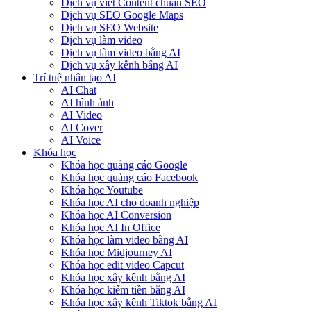
Dịch vụ viết Content chuẩn SEO
Dịch vụ SEO Google Maps
Dịch vụ SEO Website
Dịch vụ làm video
Dịch vụ làm video bằng AI
Dịch vụ xây kênh bằng AI
Trí tuệ nhân tạo AI
AI Chat
AI hình ảnh
AI Video
AI Cover
AI Voice
Khóa học
Khóa học quảng cáo Google
Khóa học quảng cáo Facebook
Khóa học Youtube
Khóa học AI cho doanh nghiệp
Khóa học AI Conversion
Khóa học AI In Office
Khóa học làm video bằng AI
Khóa học Midjourney AI
Khóa học edit video Capcut
Khóa học xây kênh bằng AI
Khóa học kiếm tiền bằng AI
Khóa học xây kênh Tiktok bằng AI