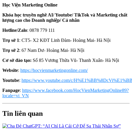
Học Viện Marketing Online
Khóa học truyền nghề AI/ Youtube/ TikTok và Marketing chất
lượng cao cho Doanh nghiệp/ Cá nhân
Hotline/Zalo
: 0878 779 111
Trụ sở 1
: CT5- X2 KĐT Linh Đàm- Hoàng Mai- Hà Nội
Trụ sở 2
: 67 Nam Dư- Hoàng Mai- Hà Nội
Cơ sở đào tạo:
Số 85 Vương Thừa Vũ- Thanh Xuân- Hà Nội
Website
:
https://hocvienmarketingonline.com/
Youtube
:
https://www.youtube.com/c/H%E1%BB%8DcVi%E1%BB
Fanpage
:
https://www.facebook.com/HocVienMarketingOnline89?
locale=vi_VN
Tin liên quan