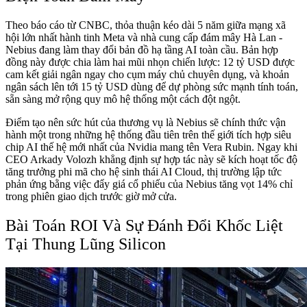
Theo báo cáo từ CNBC, thỏa thuận kéo dài 5 năm giữa mạng xã
hội lớn nhất hành tinh Meta và nhà cung cấp đám mây Hà Lan -
Nebius đang làm thay đổi bản đồ hạ tầng AI toàn cầu. Bản hợp
đồng này được chia làm hai mũi nhọn chiến lược: 12 tỷ USD được
cam kết giải ngân ngay cho cụm máy chủ chuyên dụng, và khoản
ngân sách lên tới 15 tỷ USD dùng để dự phòng sức mạnh tính toán,
sẵn sàng mở rộng quy mô hệ thống một cách đột ngột.
Điểm tạo nên sức hút của thương vụ là Nebius sẽ chính thức vận
hành một trong những hệ thống đầu tiên trên thế giới tích hợp siêu
chip AI thế hệ mới nhất của Nvidia mang tên Vera Rubin. Ngay khi
CEO Arkady Volozh khẳng định sự hợp tác này sẽ kích hoạt tốc độ
tăng trưởng phi mã cho hệ sinh thái AI Cloud, thị trường lập tức
phản ứng bằng việc đẩy giá cổ phiếu của Nebius tăng vọt 14% chỉ
trong phiên giao dịch trước giờ mở cửa.
Bài Toán ROI Và Sự Đánh Đổi Khốc Liệt
Tại Thung Lũng Silicon