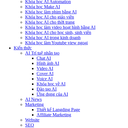
Khóa học AI Automation
Khóa học Make AI
Khóa học làm phim bằng AI
Khóa học AI cho giáo viên
Khóa học AI cho thời trang
Khóa học làm video hoạt hình bằng AI
Khóa học AI cho học sinh, sinh viên
Khóa hoc AI trong kinh doanh
Khóa học làm Youtube view ngoại
Kiến thức
AI Trí tuệ nhân tạo
Chat AI
Hình ảnh AI
Video AI
Cover AI
Voice AI
Khóa học về AI
Đào tạo AI
Ứng dụng của AI
AI News
Marketing
Thiết kế Langding Page
Affiliate Marketing
Website
SEO