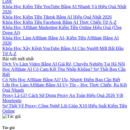
Lược
Khóa Học Kiếm Tiền YouTube Bằng AI Nhanh Và Hiệu Quả Nhất
2026
Khóa Học Kiếm Tiền Tiktok Bằng AI Hiệu Quả Nhất 2026
Khóa Học Kiếm Tiền Facebook Bằng AI Thực Chiến Từ A-Z
Khóa Học Affiliate Marketing Kiếm Tiền Online Hiệu Quả (Ứng
Dụng AI)
Khóa Học Làm Affiliate Bằng AI- Kiếm Tiền Affiliate Bằng AI
2026
Khóa Học Xây Kênh YouTube Bằng AI Cho Người Mới Bắt Đầu
Từ A-Z
Bài viết mới nhất
Dịch Vụ Làm Video Bằng AI Giá Rẻ, Chuyên Nghiệp Tại Hà Nội
Học Affiliate AI Có Cam Kết Thu Nhập Không? Sự Thật Bạn Cần
Biết
Có Nên Học Affiliate Bằng AI? Ưu, Nhược Điểm Bạn Cần Biết
Lớp Học Làm Affiliate Bằng AI Uy Tín – Học Thực Chiến, Ra Kết
Quả Nhanh
Proxy Là Gì? Cách Sử Dụng Proxy An Toàn Hiệu Quả 2026 Với
Morelogin
Sự Thật Về Proxy: Công Nghệ Lõi Giúp X10 Hiệu Suất Kiếm Tiền
Online
Tác giả