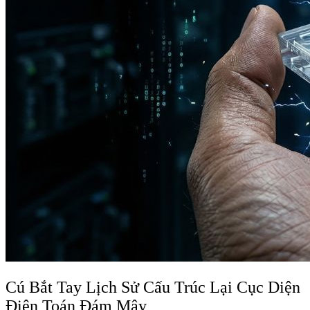
Cú Bắt Tay Lịch Sử Cấu Trúc Lại Cục Diện
Điện Toán Đám Mây