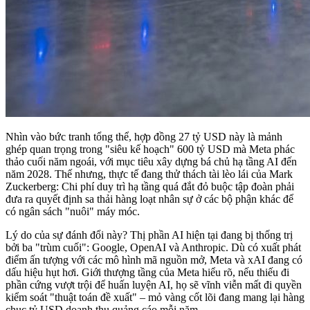
Nhìn vào bức tranh tổng thể, hợp đồng 27 tỷ USD này là mảnh
ghép quan trọng trong "siêu kế hoạch" 600 tỷ USD mà Meta phác
thảo cuối năm ngoái, với mục tiêu xây dựng bá chủ hạ tầng AI đến
năm 2028. Thế nhưng, thực tế đang thử thách tài lèo lái của Mark
Zuckerberg: Chi phí duy trì hạ tầng quá đắt đỏ buộc tập đoàn phải
đưa ra quyết định sa thải hàng loạt nhân sự ở các bộ phận khác để
có ngân sách "nuôi" máy móc.
Lý do của sự đánh đổi này? Thị phần AI hiện tại đang bị thống trị
bởi ba "trùm cuối": Google, OpenAI và Anthropic. Dù có xuất phát
điểm ấn tượng với các mô hình mã nguồn mở, Meta và xAI đang có
dấu hiệu hụt hơi. Giới thượng tầng của Meta hiểu rõ, nếu thiếu đi
phần cứng vượt trội để huấn luyện AI, họ sẽ vĩnh viễn mất đi quyền
kiểm soát "thuật toán đề xuất" – mỏ vàng cốt lõi đang mang lại hàng
chục tỷ USD doanh thu quảng cáo mỗi năm.