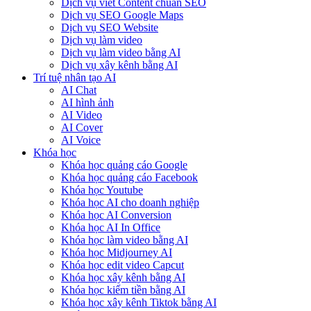
Dịch vụ viết Content chuẩn SEO
Dịch vụ SEO Google Maps
Dịch vụ SEO Website
Dịch vụ làm video
Dịch vụ làm video bằng AI
Dịch vụ xây kênh bằng AI
Trí tuệ nhân tạo AI
AI Chat
AI hình ảnh
AI Video
AI Cover
AI Voice
Khóa học
Khóa học quảng cáo Google
Khóa học quảng cáo Facebook
Khóa học Youtube
Khóa học AI cho doanh nghiệp
Khóa học AI Conversion
Khóa học AI In Office
Khóa học làm video bằng AI
Khóa học Midjourney AI
Khóa học edit video Capcut
Khóa học xây kênh bằng AI
Khóa học kiếm tiền bằng AI
Khóa học xây kênh Tiktok bằng AI