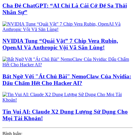
Cha Đẻ ChatGPT: “AI Chỉ Là Cái Cớ Để Sa Thải
Nhân Sự”
NVIDIA Tung “Quái Vật” 7 Chip Vera Rubin,
OpenAI Và Anthropic Vội Vã Săn Lùng!
Bất Ngờ Với "Át Chủ Bài" NemoClaw Của Nvidia:
Dấu Chấm Hết Cho Hacker AI?
Tin Vui AI: Claude X2 Dung Lượng Sử Dụng Cho
Mọi Tài Khoản!
Bình luận: