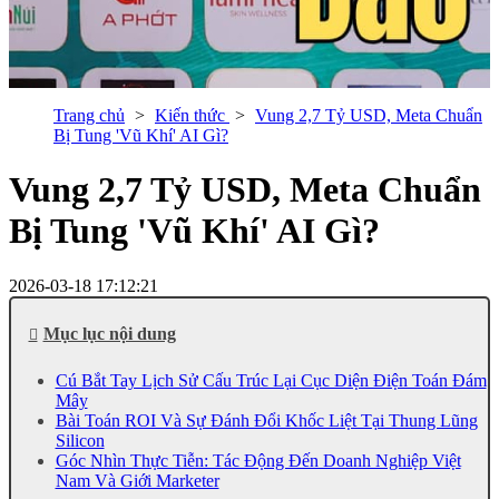
Trang chủ
Kiến thức
Vung 2,7 Tỷ USD, Meta Chuẩn
Bị Tung 'Vũ Khí' AI Gì?
Vung 2,7 Tỷ USD, Meta Chuẩn
Bị Tung 'Vũ Khí' AI Gì?
2026-03-18 17:12:21
Mục lục nội dung
Cú Bắt Tay Lịch Sử Cấu Trúc Lại Cục Diện Điện Toán Đám
Mây
Bài Toán ROI Và Sự Đánh Đổi Khốc Liệt Tại Thung Lũng
Silicon
Góc Nhìn Thực Tiễn: Tác Động Đến Doanh Nghiệp Việt
Nam Và Giới Marketer