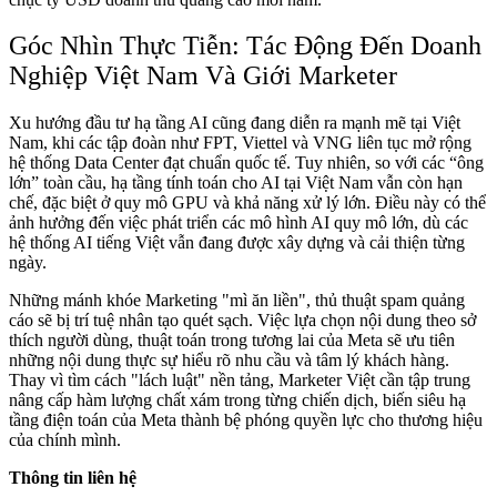
Góc Nhìn Thực Tiễn: Tác Động Đến Doanh
Nghiệp Việt Nam Và Giới Marketer
Xu hướng đầu tư hạ tầng AI cũng đang diễn ra mạnh mẽ tại Việt
Nam, khi các tập đoàn như FPT, Viettel và VNG liên tục mở rộng
hệ thống Data Center đạt chuẩn quốc tế. Tuy nhiên, so với các “ông
lớn” toàn cầu, hạ tầng tính toán cho AI tại Việt Nam vẫn còn hạn
chế, đặc biệt ở quy mô GPU và khả năng xử lý lớn. Điều này có thể
ảnh hưởng đến việc phát triển các mô hình AI quy mô lớn, dù các
hệ thống AI tiếng Việt vẫn đang được xây dựng và cải thiện từng
ngày.
Những mánh khóe Marketing "mì ăn liền", thủ thuật spam quảng
cáo sẽ bị trí tuệ nhân tạo quét sạch. Việc lựa chọn nội dung theo sở
thích người dùng, thuật toán trong tương lai của Meta sẽ ưu tiên
những nội dung thực sự hiểu rõ nhu cầu và tâm lý khách hàng.
Thay vì tìm cách "lách luật" nền tảng, Marketer Việt cần tập trung
nâng cấp hàm lượng chất xám trong từng chiến dịch, biến siêu hạ
tầng điện toán của Meta thành bệ phóng quyền lực cho thương hiệu
của chính mình.
Thông tin liên hệ