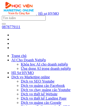
Hồ sơ HVMO
0878779111
Trang chủ
AI Cho Doanh Nghiệp
Khóa học AI cho doanh nghiệp
Ứng dụng AI trong doanh nghiệp
Hồ Sơ HVMO
Dịch vụ Marketing online
Dịch vụ SEO Youtube
Dịch vụ quảng cáo Facebook
Dịch vụ chạy quảng cáo Youtube
Dịch vụ thiết kế Website
Dịch vụ thiết kế Landing Page
Dịch vụ quảng cáo Google