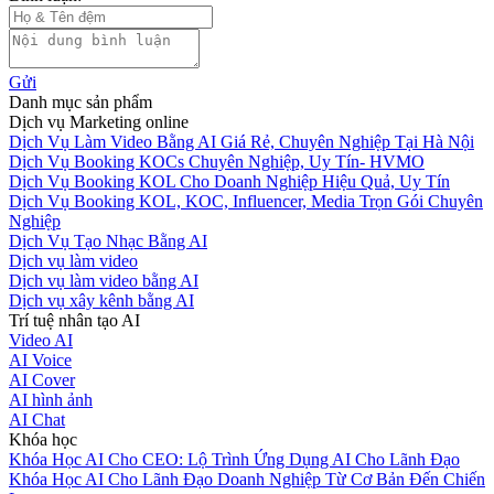
Gửi
Danh mục sản phẩm
Dịch vụ Marketing online
Dịch Vụ Làm Video Bằng AI Giá Rẻ, Chuyên Nghiệp Tại Hà Nội
Dịch Vụ Booking KOCs Chuyên Nghiệp, Uy Tín- HVMO
Dịch Vụ Booking KOL Cho Doanh Nghiệp Hiệu Quả, Uy Tín
Dịch Vụ Booking KOL, KOC, Influencer, Media Trọn Gói Chuyên
Nghiệp
Dịch Vụ Tạo Nhạc Bằng AI
Dịch vụ làm video
Dịch vụ làm video bằng AI
Dịch vụ xây kênh bằng AI
Trí tuệ nhân tạo AI
Video AI
AI Voice
AI Cover
AI hình ảnh
AI Chat
Khóa học
Khóa Học AI Cho CEO: Lộ Trình Ứng Dụng AI Cho Lãnh Đạo
Khóa Học AI Cho Lãnh Đạo Doanh Nghiệp Từ Cơ Bản Đến Chiến