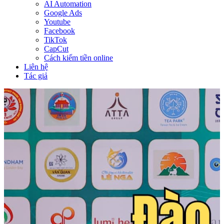
AI Automation
Google Ads
Youtube
Facebook
TikTok
CapCut
Cách kiếm tiền online
Liên hệ
Tác giả