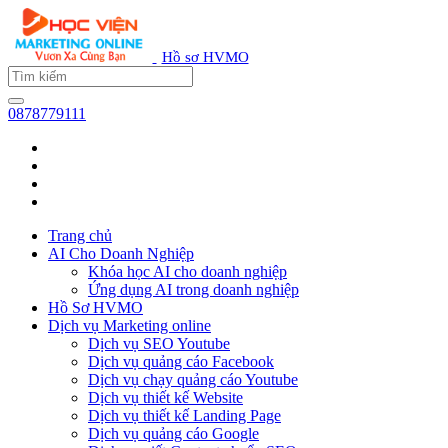
Hồ sơ HVMO
0878779111
Trang chủ
AI Cho Doanh Nghiệp
Khóa học AI cho doanh nghiệp
Ứng dụng AI trong doanh nghiệp
Hồ Sơ HVMO
Dịch vụ Marketing online
Dịch vụ SEO Youtube
Dịch vụ quảng cáo Facebook
Dịch vụ chạy quảng cáo Youtube
Dịch vụ thiết kế Website
Dịch vụ thiết kế Landing Page
Dịch vụ quảng cáo Google