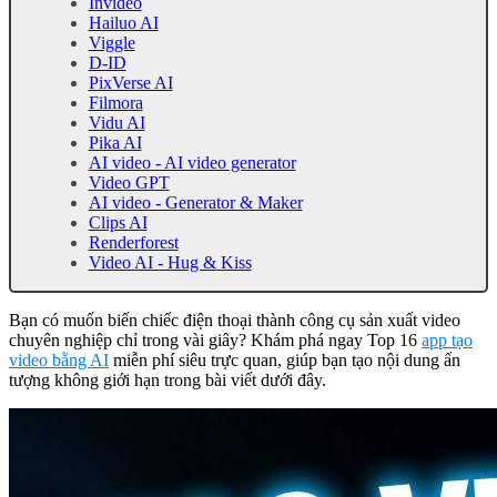
Invideo
Hailuo AI
Viggle
D-ID
PixVerse AI
Filmora
Vidu AI
Pika AI
AI video - AI video generator
Video GPT
AI video - Generator & Maker
Clips AI
Renderforest
Video AI - Hug & Kiss
Bạn có muốn biến chiếc điện thoại thành công cụ sản xuất video
chuyên nghiệp chỉ trong vài giây? Khám phá ngay Top 16
app tạo
video bằng AI
miễn phí siêu trực quan, giúp bạn tạo nội dung ấn
tượng không giới hạn trong bài viết dưới đây.