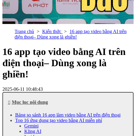
Trang chủ
Kiến thức
16 app tạo video bằng AI trên
điện thoại– Dùng xong là ghiền!
16 app tạo video bằng AI trên
điện thoại– Dùng xong là
ghiền!
2025-06-11 10:48:43
Mục lục nội dung
Bảng so sánh 16 app làm video bằng AI trên điện thoại
Top 16 ứng dụng tạo video bằng AI miễn phí
Gemini
Kling AI