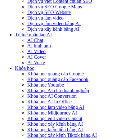
Dịch vụ viết Content chuẩn SEO
Dịch vụ SEO Google Maps
Dịch vụ SEO Website
Dịch vụ làm video
Dịch vụ làm video bằng AI
Dịch vụ xây kênh bằng AI
Trí tuệ nhân tạo AI
AI Chat
AI hình ảnh
AI Video
AI Cover
AI Voice
Khóa học
Khóa học quảng cáo Google
Khóa học quảng cáo Facebook
Khóa học Youtube
Khóa học AI cho doanh nghiệp
Khóa học AI Conversion
Khóa học AI In Office
Khóa học làm video bằng AI
Khóa học Midjourney AI
Khóa học edit video Capcut
Khóa học xây kênh bằng AI
Khóa học kiếm tiền bằng AI
Khóa học xây kênh Tiktok bằng AI