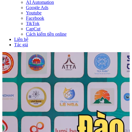
AI Automation
Google Ads
Youtube
Facebook
TikTok
CapCut
Cách kiếm tiền online
Liên hệ
Tác giả