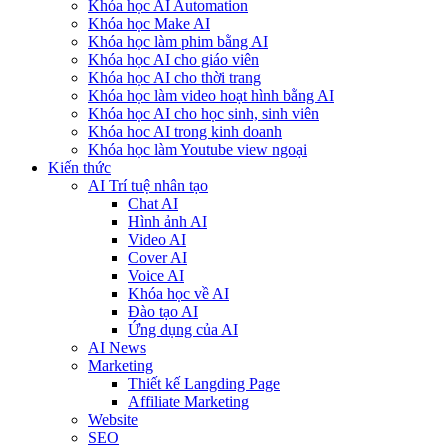
Khóa học AI Automation
Khóa học Make AI
Khóa học làm phim bằng AI
Khóa học AI cho giáo viên
Khóa học AI cho thời trang
Khóa học làm video hoạt hình bằng AI
Khóa học AI cho học sinh, sinh viên
Khóa hoc AI trong kinh doanh
Khóa học làm Youtube view ngoại
Kiến thức
AI Trí tuệ nhân tạo
Chat AI
Hình ảnh AI
Video AI
Cover AI
Voice AI
Khóa học về AI
Đào tạo AI
Ứng dụng của AI
AI News
Marketing
Thiết kế Langding Page
Affiliate Marketing
Website
SEO