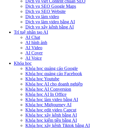
Dịch vụ viết Content chuẩn SEO
Dịch vụ SEO Google Maps
Dịch vụ SEO Website
Dịch vụ làm video
Dịch vụ làm video bằng AI
Dịch vụ xây kênh bằng AI
Trí tuệ nhân tạo AI
AI Chat
AI hình ảnh
AI Video
AI Cover
AI Voice
Khóa học
Khóa học quảng cáo Google
Khóa học quảng cáo Facebook
Khóa học Youtube
Khóa học AI cho doanh nghiệp
Khóa học AI Conversion
Khóa học AI In Office
Khóa học làm video bằng AI
Khóa học Midjourney AI
Khóa học edit video Capcut
Khóa học xây kênh bằng AI
Khóa học kiếm tiền bằng AI
Khóa học xây kênh Tiktok bằng AI