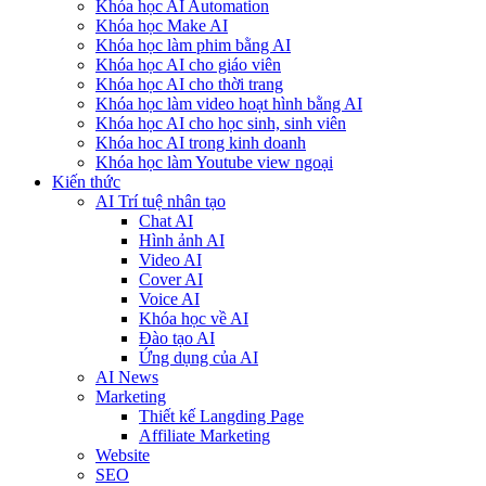
Khóa học AI Automation
Khóa học Make AI
Khóa học làm phim bằng AI
Khóa học AI cho giáo viên
Khóa học AI cho thời trang
Khóa học làm video hoạt hình bằng AI
Khóa học AI cho học sinh, sinh viên
Khóa hoc AI trong kinh doanh
Khóa học làm Youtube view ngoại
Kiến thức
AI Trí tuệ nhân tạo
Chat AI
Hình ảnh AI
Video AI
Cover AI
Voice AI
Khóa học về AI
Đào tạo AI
Ứng dụng của AI
AI News
Marketing
Thiết kế Langding Page
Affiliate Marketing
Website
SEO