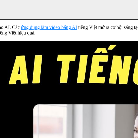
tạo AI. Các
ứng dụng làm video bằng AI
tiếng Việt mở ra cơ hội sáng 
ng Việt hiệu quả.