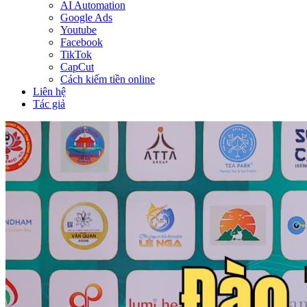
AI Automation
Google Ads
Youtube
Facebook
TikTok
CapCut
Cách kiếm tiền online
Liên hệ
Tác giả