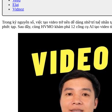
Veed
Elai
Vidnoz
Trong kỷ nguyên số, việc tạo video trở nên dễ dàng nhờ trí tuệ nhân 
phức tạp. Sau đây, cùng HVMO khám phá 12 công cụ AI tạo video tiế