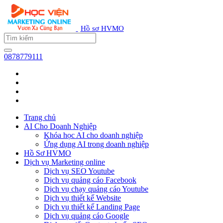
Hồ sơ HVMO
0878779111
Trang chủ
AI Cho Doanh Nghiệp
Khóa học AI cho doanh nghiệp
Ứng dụng AI trong doanh nghiệp
Hồ Sơ HVMO
Dịch vụ Marketing online
Dịch vụ SEO Youtube
Dịch vụ quảng cáo Facebook
Dịch vụ chạy quảng cáo Youtube
Dịch vụ thiết kế Website
Dịch vụ thiết kế Landing Page
Dịch vụ quảng cáo Google