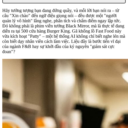
Hãy tưởng tượng bạn đang đứng quầy, và mỗi lời bạn nói ra – từ
câu "Xin chào" đến ngữ điệu giọng nói – đều được một "người
quản lý vô hình" lắng nghe, phân tích và chấm điểm ngay lập tức.
Đó không phải là phim viễn tưởng Black Mirror, mà là thực tế đang
diễn ra tại 500 cửa hàng Burger King. Gã khổng lồ Fast Food này
vừa kích hoạt "Patty" – một hệ thống AI không chỉ biết nghe lén mà
còn biết dạy nhân viên cách làm việc. Liệu đây là bước tiến vĩ đại
của ngành F&B hay sự khởi đầu của kỷ nguyên "giám sát cực
đoan"?