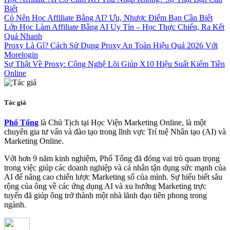
Biết
Có Nên Học Affiliate Bằng AI? Ưu, Nhược Điểm Bạn Cần Biết
Lớp Học Làm Affiliate Bằng AI Uy Tín – Học Thực Chiến, Ra Kết
Quả Nhanh
Proxy Là Gì? Cách Sử Dụng Proxy An Toàn Hiệu Quả 2026 Với
Morelogin
Sự Thật Về Proxy: Công Nghệ Lõi Giúp X10 Hiệu Suất Kiếm Tiền
Online
Tác giả
Phố Tổng
là Chủ Tịch tại Học Viện Marketing Online, là một
chuyên gia tư vấn và đào tạo trong lĩnh vực Trí tuệ Nhân tạo (AI) và
Marketing Online.
Với hơn 9 năm kinh nghiệm, Phố Tổng đã đóng vai trò quan trọng
trong việc giúp các doanh nghiệp và cá nhân tận dụng sức mạnh của
AI để nâng cao chiến lược Marketing số của mình. Sự hiểu biết sâu
rộng của ông về các ứng dụng AI và xu hướng Marketing trực
tuyến đã giúp ông trở thành một nhà lãnh đạo tiên phong trong
ngành.