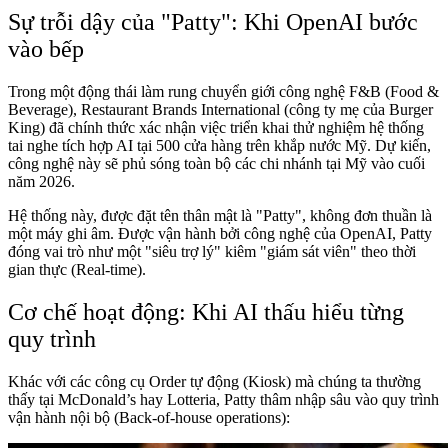
Sự trỗi dậy của "Patty": Khi OpenAI bước
vào bếp
Trong một động thái làm rung chuyển giới công nghệ F&B (Food &
Beverage), Restaurant Brands International (công ty mẹ của Burger
King) đã chính thức xác nhận việc triển khai thử nghiệm hệ thống
tai nghe tích hợp AI tại 500 cửa hàng trên khắp nước Mỹ. Dự kiến,
công nghệ này sẽ phủ sóng toàn bộ các chi nhánh tại Mỹ vào cuối
năm 2026.
Hệ thống này, được đặt tên thân mật là "Patty", không đơn thuần là
một máy ghi âm. Được vận hành bởi công nghệ của OpenAI, Patty
đóng vai trò như một "siêu trợ lý" kiêm "giám sát viên" theo thời
gian thực (Real-time).
Cơ chế hoạt động: Khi AI thấu hiểu từng
quy trình
Khác với các công cụ Order tự động (Kiosk) mà chúng ta thường
thấy tại McDonald’s hay Lotteria, Patty thâm nhập sâu vào quy trình
vận hành nội bộ (Back-of-house operations):