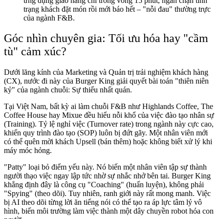
ứng dụng giao hàng chỉ trong vòng 15 phút, ngăn chặn tình
trạng khách đặt món rồi mới báo hết – "nỗi đau" thường trực
của ngành F&B.
Góc nhìn chuyên gia: Tối ưu hóa hay "cầm
tù" cảm xúc?
Dưới lăng kính của Marketing và Quản trị trải nghiệm khách hàng
(CX), nước đi này của Burger King giải quyết bài toán "thiên niên
kỷ" của ngành chuỗi: Sự thiếu nhất quán.
Tại Việt Nam, bất kỳ ai làm chuỗi F&B như Highlands Coffee, The
Coffee House hay Mixue đều hiểu nỗi khổ của việc đào tạo nhân sự
(Training). Tỷ lệ nghỉ việc (Turnover rate) trong ngành này cực cao,
khiến quy trình đào tạo (SOP) luôn bị đứt gãy. Một nhân viên mới
có thể quên mời khách Upsell (bán thêm) hoặc không biết xử lý khi
máy móc hỏng.
"Patty" loại bỏ điểm yếu này. Nó biến một nhân viên tập sự thành
người thạo việc ngay lập tức nhờ sự nhắc nhở bên tai. Burger King
khẳng định đây là công cụ "Coaching" (huấn luyện), không phải
"Spying" (theo dõi). Tuy nhiên, ranh giới này rất mong manh. Việc
bị AI theo dõi từng lời ăn tiếng nói có thể tạo ra áp lực tâm lý vô
hình, biến môi trường làm việc thành một dây chuyền robot hóa con