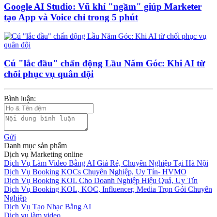
Google AI Studio: Vũ khí "ngầm" giúp Marketer
tạo App và Voice chỉ trong 5 phút
Cú "lắc đầu" chấn động Lầu Năm Góc: Khi AI từ
chối phục vụ quân đội
Bình luận:
Gửi
Danh mục sản phẩm
Dịch vụ Marketing online
Dịch Vụ Làm Video Bằng AI Giá Rẻ, Chuyên Nghiệp Tại Hà Nội
Dịch Vụ Booking KOCs Chuyên Nghiệp, Uy Tín- HVMO
Dịch Vụ Booking KOL Cho Doanh Nghiệp Hiệu Quả, Uy Tín
Dịch Vụ Booking KOL, KOC, Influencer, Media Trọn Gói Chuyên
Nghiệp
Dịch Vụ Tạo Nhạc Bằng AI
Dịch vụ làm video