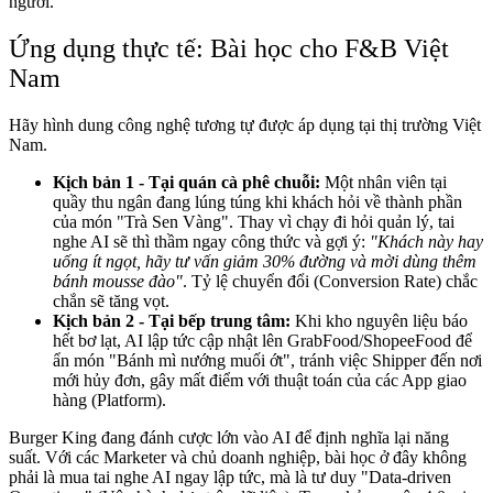
người.
Ứng dụng thực tế: Bài học cho F&B Việt
Nam
Hãy hình dung công nghệ tương tự được áp dụng tại thị trường Việt
Nam.
Kịch bản 1 - Tại quán cà phê chuỗi:
Một nhân viên tại
quầy thu ngân đang lúng túng khi khách hỏi về thành phần
của món "Trà Sen Vàng". Thay vì chạy đi hỏi quản lý, tai
nghe AI sẽ thì thầm ngay công thức và gợi ý:
"Khách này hay
uống ít ngọt, hãy tư vấn giảm 30% đường và mời dùng thêm
bánh mousse đào"
. Tỷ lệ chuyển đổi (Conversion Rate) chắc
chắn sẽ tăng vọt.
Kịch bản 2 - Tại bếp trung tâm:
Khi kho nguyên liệu báo
hết bơ lạt, AI lập tức cập nhật lên GrabFood/ShopeeFood để
ẩn món "Bánh mì nướng muối ớt", tránh việc Shipper đến nơi
mới hủy đơn, gây mất điểm với thuật toán của các App giao
hàng (Platform).
Burger King đang đánh cược lớn vào AI để định nghĩa lại năng
suất. Với các Marketer và chủ doanh nghiệp, bài học ở đây không
phải là mua tai nghe AI ngay lập tức, mà là tư duy "Data-driven