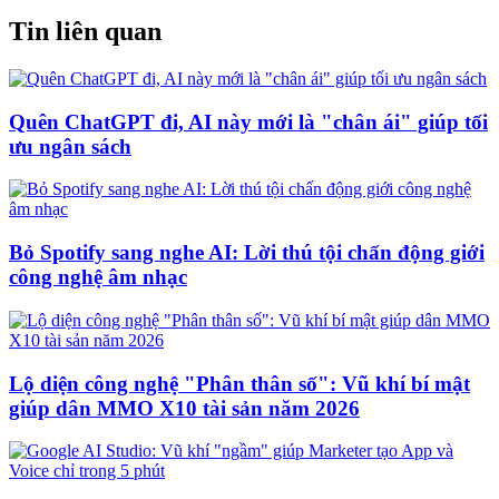
Tin liên quan
Quên ChatGPT đi, AI này mới là "chân ái" giúp tối
ưu ngân sách
Bỏ Spotify sang nghe AI: Lời thú tội chấn động giới
công nghệ âm nhạc
Lộ diện công nghệ "Phân thân số": Vũ khí bí mật
giúp dân MMO X10 tài sản năm 2026