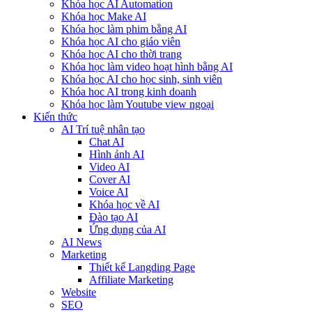
Khóa học AI Automation
Khóa học Make AI
Khóa học làm phim bằng AI
Khóa học AI cho giáo viên
Khóa học AI cho thời trang
Khóa học làm video hoạt hình bằng AI
Khóa học AI cho học sinh, sinh viên
Khóa hoc AI trong kinh doanh
Khóa học làm Youtube view ngoại
Kiến thức
AI Trí tuệ nhân tạo
Chat AI
Hình ảnh AI
Video AI
Cover AI
Voice AI
Khóa học về AI
Đào tạo AI
Ứng dụng của AI
AI News
Marketing
Thiết kế Langding Page
Affiliate Marketing
Website
SEO