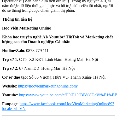
Operations" (Vận hành dựa trên dữ liệu). Trong kỷ nguyên 4.0, ai
nắm được dữ liệu thời gian thực và hỗ trợ nhân viên tốt nhất, người
đó sẽ thắng trong cuộc chiến giành thị phần.
Thông tin liên hệ
Học Viện Marketing Online
Khóa học truyền nghề AI/ Youtube/ TikTok và Marketing chất
lượng cao cho Doanh nghiệp/ Cá nhân
Hotline/Zalo
: 0878 779 111
Trụ sở 1
: CT5- X2 KĐT Linh Đàm- Hoàng Mai- Hà Nội
Trụ sở 2
: 67 Nam Dư- Hoàng Mai- Hà Nội
Cơ sở đào tạo:
Số 85 Vương Thừa Vũ- Thanh Xuân- Hà Nội
Website
:
https://hocvienmarketingonline.com/
Youtube
:
https://www.youtube.com/c/H%E1%BB%8DcVi%E1%BB
Fanpage
:
https://www.facebook.com/HocVienMarketingOnline89?
locale=vi_VN