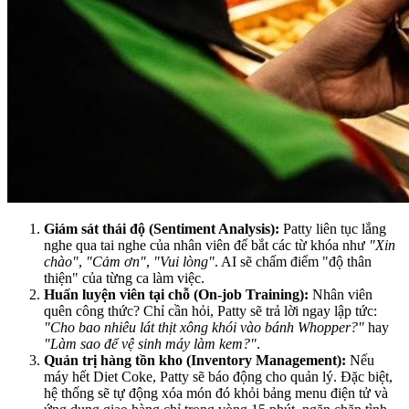
Giám sát thái độ (Sentiment Analysis):
Patty liên tục lắng
nghe qua tai nghe của nhân viên để bắt các từ khóa như
"Xin
chào"
,
"Cảm ơn"
,
"Vui lòng"
. AI sẽ chấm điểm "độ thân
thiện" của từng ca làm việc.
Huấn luyện viên tại chỗ (On-job Training):
Nhân viên
quên công thức? Chỉ cần hỏi, Patty sẽ trả lời ngay lập tức:
"Cho bao nhiêu lát thịt xông khói vào bánh Whopper?"
hay
"Làm sao để vệ sinh máy làm kem?"
.
Quản trị hàng tồn kho (Inventory Management):
Nếu
máy hết Diet Coke, Patty sẽ báo động cho quản lý. Đặc biệt,
hệ thống sẽ tự động xóa món đó khỏi bảng menu điện tử và