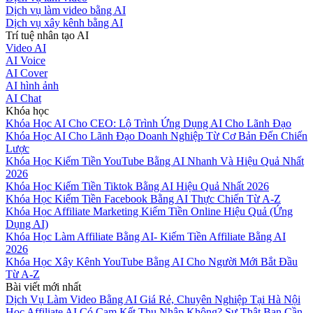
Dịch vụ làm video bằng AI
Dịch vụ xây kênh bằng AI
Trí tuệ nhân tạo AI
Video AI
AI Voice
AI Cover
AI hình ảnh
AI Chat
Khóa học
Khóa Học AI Cho CEO: Lộ Trình Ứng Dụng AI Cho Lãnh Đạo
Khóa Học AI Cho Lãnh Đạo Doanh Nghiệp Từ Cơ Bản Đến Chiến
Lược
Khóa Học Kiếm Tiền YouTube Bằng AI Nhanh Và Hiệu Quả Nhất
2026
Khóa Học Kiếm Tiền Tiktok Bằng AI Hiệu Quả Nhất 2026
Khóa Học Kiếm Tiền Facebook Bằng AI Thực Chiến Từ A-Z
Khóa Học Affiliate Marketing Kiếm Tiền Online Hiệu Quả (Ứng
Dụng AI)
Khóa Học Làm Affiliate Bằng AI- Kiếm Tiền Affiliate Bằng AI
2026
Khóa Học Xây Kênh YouTube Bằng AI Cho Người Mới Bắt Đầu
Từ A-Z
Bài viết mới nhất
Dịch Vụ Làm Video Bằng AI Giá Rẻ, Chuyên Nghiệp Tại Hà Nội
Học Affiliate AI Có Cam Kết Thu Nhập Không? Sự Thật Bạn Cần