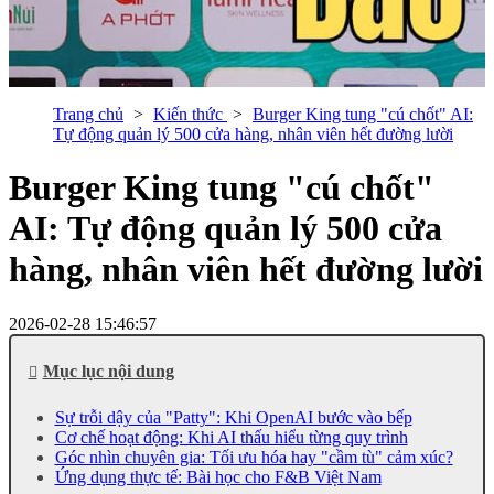
Trang chủ
Kiến thức
Burger King tung "cú chốt" AI:
Tự động quản lý 500 cửa hàng, nhân viên hết đường lười
Burger King tung "cú chốt"
AI: Tự động quản lý 500 cửa
hàng, nhân viên hết đường lười
2026-02-28 15:46:57
Mục lục nội dung
Sự trỗi dậy của "Patty": Khi OpenAI bước vào bếp
Cơ chế hoạt động: Khi AI thấu hiểu từng quy trình
Góc nhìn chuyên gia: Tối ưu hóa hay "cầm tù" cảm xúc?
Ứng dụng thực tế: Bài học cho F&B Việt Nam