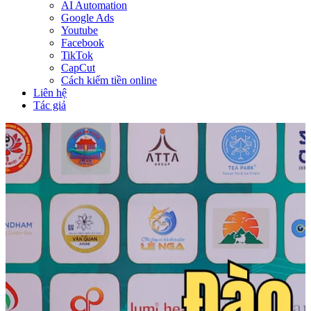
AI Automation
Google Ads
Youtube
Facebook
TikTok
CapCut
Cách kiếm tiền online
Liên hệ
Tác giả