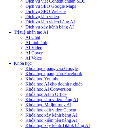
Dịch vụ viết Content chuẩn SEO
Dịch vụ SEO Google Maps
Dịch vụ SEO Website
Dịch vụ làm video
Dịch vụ làm video bằng AI
Dịch vụ xây kênh bằng AI
Trí tuệ nhân tạo AI
AI Chat
AI hình ảnh
AI Video
AI Cover
AI Voice
Khóa học
Khóa học quảng cáo Google
Khóa học quảng cáo Facebook
Khóa học Youtube
Khóa học AI cho doanh nghiệp
Khóa học AI Conversion
Khóa học AI In Office
Khóa học làm video bằng AI
Khóa học Midjourney AI
Khóa học edit video Capcut
Khóa học xây kênh bằng AI
Khóa học kiếm tiền bằng AI
Khóa học xây kênh Tiktok bằng AI