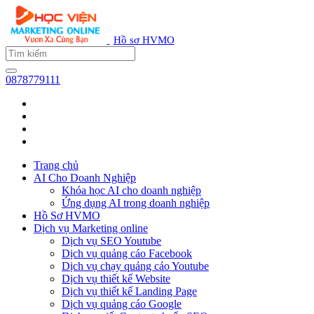
Hồ sơ HVMO
0878779111
Trang chủ
AI Cho Doanh Nghiệp
Khóa học AI cho doanh nghiệp
Ứng dụng AI trong doanh nghiệp
Hồ Sơ HVMO
Dịch vụ Marketing online
Dịch vụ SEO Youtube
Dịch vụ quảng cáo Facebook
Dịch vụ chạy quảng cáo Youtube
Dịch vụ thiết kế Website
Dịch vụ thiết kế Landing Page
Dịch vụ quảng cáo Google