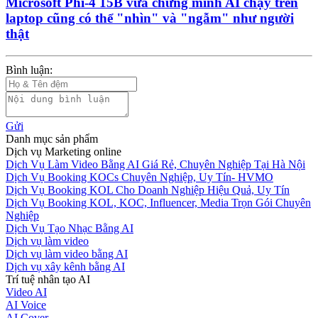
Microsoft Phi-4 15B vừa chứng minh AI chạy trên
laptop cũng có thể "nhìn" và "ngẫm" như người
thật
Bình luận:
Gửi
Danh mục sản phẩm
Dịch vụ Marketing online
Dịch Vụ Làm Video Bằng AI Giá Rẻ, Chuyên Nghiệp Tại Hà Nội
Dịch Vụ Booking KOCs Chuyên Nghiệp, Uy Tín- HVMO
Dịch Vụ Booking KOL Cho Doanh Nghiệp Hiệu Quả, Uy Tín
Dịch Vụ Booking KOL, KOC, Influencer, Media Trọn Gói Chuyên
Nghiệp
Dịch Vụ Tạo Nhạc Bằng AI
Dịch vụ làm video
Dịch vụ làm video bằng AI
Dịch vụ xây kênh bằng AI
Trí tuệ nhân tạo AI
Video AI
AI Voice
AI Cover