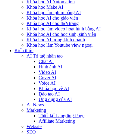
Khóa học AI Automation
Khóa học Make AI
Khóa học làm phim bằng AI
Khóa học AI cho giáo viên
Khóa học AI cho thời trang
Khóa học làm video hoạt hình bằng AI
Khóa học AI cho học sinh, sinh viên
Khóa hoc AI trong kinh doanh
Khóa học làm Youtube view ngoại
Kiến thức
AI Trí tuệ nhân tạo
Chat AI
Hình ảnh AI
Video AI
Cover AI
Voice AI
Khóa học về AI
Đào tạo AI
Ứng dụng của AI
AI News
Marketing
Thiết kế Langding Page
Affiliate Marketing
Website
SEO