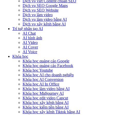
Dịch vụ viết Content chuẩn SEO
Dịch vụ SEO Google Maps
Dịch vụ SEO Website
Dịch vụ làm video
Dịch vụ làm video bằng AI
Dịch vụ xây kênh bằng AI
Trí tuệ nhân tạo AI
AI Chat
AI hình ảnh
AI Video
AI Cover
AI Voice
Khóa học
Khóa học quảng cáo Google
Khóa học quảng cáo Facebook
Khóa học Youtube
Khóa học AI cho doanh nghiệp
Khóa học AI Conversion
Khóa học AI In Office
Khóa học làm video bằng AI
Khóa học Midjourney AI
Khóa học edit video Capcut
Khóa học xây kênh bằng AI
Khóa học kiếm tiền bằng AI
Khóa học xây kênh Tiktok bằng AI