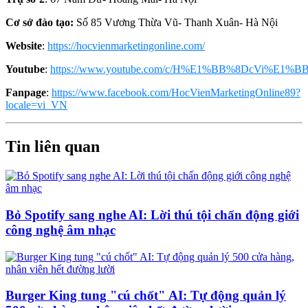
Cơ sở đào tạo:
Số 85 Vương Thừa Vũ- Thanh Xuân- Hà Nội
Website
:
https://hocvienmarketingonline.com/
Youtube
:
https://www.youtube.com/c/H%E1%BB%8DcVi%E1%BB
Fanpage
:
https://www.facebook.com/HocVienMarketingOnline89?
locale=vi_VN
Tin liên quan
Bỏ Spotify sang nghe AI: Lời thú tội chấn động giới
công nghệ âm nhạc
Burger King tung "cú chốt" AI: Tự động quản lý