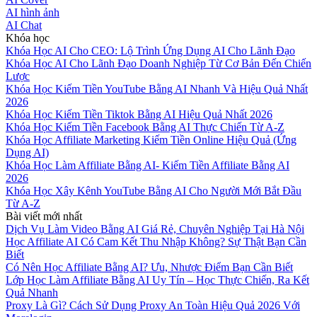
AI hình ảnh
AI Chat
Khóa học
Khóa Học AI Cho CEO: Lộ Trình Ứng Dụng AI Cho Lãnh Đạo
Khóa Học AI Cho Lãnh Đạo Doanh Nghiệp Từ Cơ Bản Đến Chiến
Lược
Khóa Học Kiếm Tiền YouTube Bằng AI Nhanh Và Hiệu Quả Nhất
2026
Khóa Học Kiếm Tiền Tiktok Bằng AI Hiệu Quả Nhất 2026
Khóa Học Kiếm Tiền Facebook Bằng AI Thực Chiến Từ A-Z
Khóa Học Affiliate Marketing Kiếm Tiền Online Hiệu Quả (Ứng
Dụng AI)
Khóa Học Làm Affiliate Bằng AI- Kiếm Tiền Affiliate Bằng AI
2026
Khóa Học Xây Kênh YouTube Bằng AI Cho Người Mới Bắt Đầu
Từ A-Z
Bài viết mới nhất
Dịch Vụ Làm Video Bằng AI Giá Rẻ, Chuyên Nghiệp Tại Hà Nội
Học Affiliate AI Có Cam Kết Thu Nhập Không? Sự Thật Bạn Cần
Biết
Có Nên Học Affiliate Bằng AI? Ưu, Nhược Điểm Bạn Cần Biết
Lớp Học Làm Affiliate Bằng AI Uy Tín – Học Thực Chiến, Ra Kết
Quả Nhanh
Proxy Là Gì? Cách Sử Dụng Proxy An Toàn Hiệu Quả 2026 Với