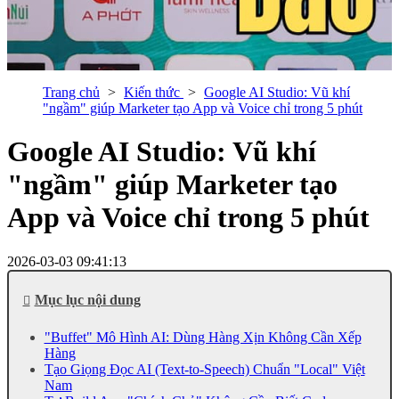
Trang chủ
Kiến thức
Google AI Studio: Vũ khí
"ngầm" giúp Marketer tạo App và Voice chỉ trong 5 phút
Google AI Studio: Vũ khí
"ngầm" giúp Marketer tạo
App và Voice chỉ trong 5 phút
2026-03-03 09:41:13
Mục lục nội dung
"Buffet" Mô Hình AI: Dùng Hàng Xịn Không Cần Xếp
Hàng
Tạo Giọng Đọc AI (Text-to-Speech) Chuẩn "Local" Việt
Nam