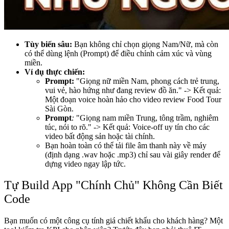
Tùy biến sâu:
Bạn không chỉ chọn giọng Nam/Nữ, mà còn
có thể dùng lệnh (Prompt) để điều chỉnh cảm xúc và vùng
miền.
Ví dụ thực chiến:
Prompt:
"Giọng nữ miền Nam, phong cách trẻ trung,
vui vẻ, hào hứng như đang review đồ ăn." -> Kết quả:
Một đoạn voice hoàn hảo cho video review Food Tour
Sài Gòn.
Prompt
:
"Giọng nam miền Trung, tông trầm, nghiêm
túc, nói to rõ." -> Kết quả: Voice-off uy tín cho các
video bất động sản hoặc tài chính.
Bạn hoàn toàn có thể tải file âm thanh này về máy
(định dạng .wav hoặc .mp3) chỉ sau vài giây render để
dựng video ngay lập tức.
Tự Build App "Chính Chủ" Không Cần Biết
Code
Bạn muốn có một công cụ tính giá chiết khấu cho khách hàng? Một