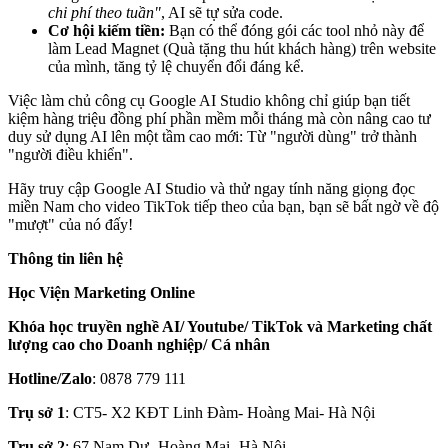
chi phí theo tuần"
, AI sẽ tự sửa code.
Cơ hội kiếm tiền:
Bạn có thể đóng gói các tool nhỏ này để
làm Lead Magnet (Quà tặng thu hút khách hàng) trên website
của mình, tăng tỷ lệ chuyển đổi đáng kể.
Việc làm chủ công cụ Google AI Studio không chỉ giúp bạn tiết
kiệm hàng triệu đồng phí phần mềm mỗi tháng mà còn nâng cao tư
duy sử dụng AI lên một tầm cao mới: Từ "người dùng" trở thành
"người điều khiển".
Hãy truy cập Google AI Studio và thử ngay tính năng giọng đọc
miền Nam cho video TikTok tiếp theo của bạn, bạn sẽ bất ngờ về độ
"mượt" của nó đấy!
Thông tin liên hệ
Học Viện Marketing Online
Khóa học truyền nghề AI/ Youtube/ TikTok và Marketing chất
lượng cao cho Doanh nghiệp/ Cá nhân
Hotline/Zalo
: 0878 779 111
Trụ sở 1
: CT5- X2 KĐT Linh Đàm- Hoàng Mai- Hà Nội
Trụ sở 2
: 67 Nam Dư- Hoàng Mai- Hà Nội