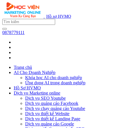
Hồ sơ HVMO
0878779111
Trang chủ
AI Cho Doanh Nghiệp
Khóa học AI cho doanh nghiệp
Ứng dụng AI trong doanh nghiệp
Hồ Sơ HVMO
Dịch vụ Marketing online
Dịch vụ SEO Youtube
Dịch vụ quảng cáo Facebook
Dịch vụ chạy quảng cáo Youtube
Dịch vụ thiết kế Website
Dịch vụ thiết kế Landing Page
Dịch vụ quảng cáo Google