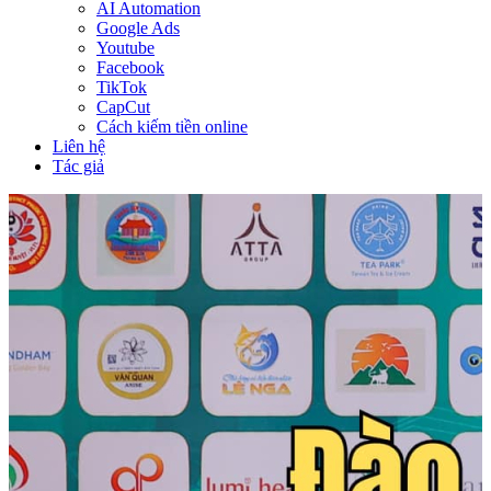
AI Automation
Google Ads
Youtube
Facebook
TikTok
CapCut
Cách kiếm tiền online
Liên hệ
Tác giả