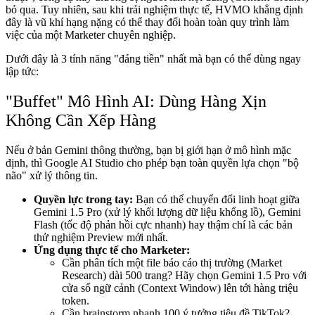
bỏ qua. Tuy nhiên, sau khi trải nghiệm thực tế, HVMO khẳng định
đây là vũ khí hạng nặng có thể thay đổi hoàn toàn quy trình làm
việc của một Marketer chuyên nghiệp.
Dưới đây là 3 tính năng "đáng tiền" nhất mà bạn có thể dùng ngay
lập tức:
"Buffet" Mô Hình AI: Dùng Hàng Xịn
Không Cần Xếp Hàng
Nếu ở bản Gemini thông thường, bạn bị giới hạn ở mô hình mặc
định, thì Google AI Studio cho phép bạn toàn quyền lựa chọn "bộ
não" xử lý thông tin.
Quyền lực trong tay:
Bạn có thể chuyển đổi linh hoạt giữa
Gemini 1.5 Pro (xử lý khối lượng dữ liệu khổng lồ), Gemini
Flash (tốc độ phản hồi cực nhanh) hay thậm chí là các bản
thử nghiệm Preview mới nhất.
Ứng dụng thực tế cho Marketer:
Cần phân tích một file báo cáo thị trường (Market
Research) dài 500 trang? Hãy chọn Gemini 1.5 Pro với
cửa sổ ngữ cảnh (Context Window) lên tới hàng triệu
token.
Cần brainstorm nhanh 100 ý tưởng tiêu đề TikTok?