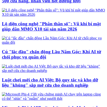
500 cửa hàng, nhân viên hết đường lười
Lộ diện công nghệ "Phân thân số": Vũ khí bí mật
giúp dân MMO X10 tài sản năm 2026
Cú "lắc đầu" chấn động Lầu Năm Góc: Khi AI từ
chối phục vụ quân đội
Luật chơi mới cho AI Việt: Bộ quy tắc và kho dữ
liệu "khủng" sắp mở cửa cho doanh nghiệp