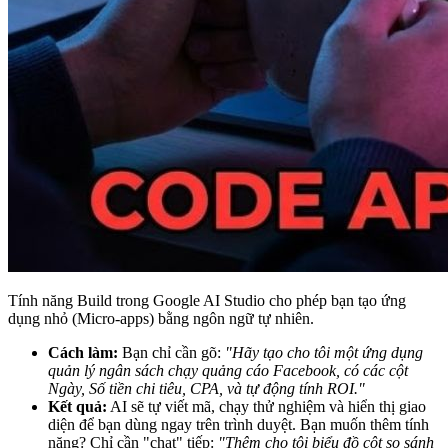
Tính năng Build trong Google AI Studio cho phép bạn tạo ứng
dụng nhỏ (Micro-apps) bằng ngôn ngữ tự nhiên.
Cách làm:
Bạn chỉ cần gõ:
"Hãy tạo cho tôi một ứng dụng
quản lý ngân sách chạy quảng cáo Facebook, có các cột
Ngày, Số tiền chi tiêu, CPA, và tự động tính ROI."
Kết quả:
AI sẽ tự viết mã, chạy thử nghiệm và hiển thị giao
diện để bạn dùng ngay trên trình duyệt. Bạn muốn thêm tính
năng? Chỉ cần "chat" tiếp:
"Thêm cho tôi biểu đồ cột so sánh