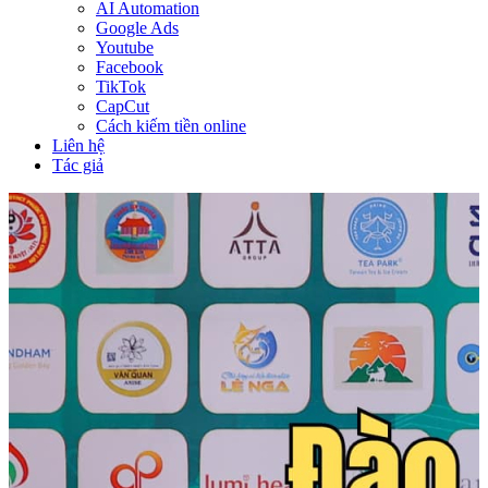
AI Automation
Google Ads
Youtube
Facebook
TikTok
CapCut
Cách kiếm tiền online
Liên hệ
Tác giả