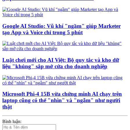
Google AI Studio: Vũ khí "ngầm" giúp Marketer
tạo App và Voice chỉ trong 5 phút
Luật chơi mới cho AI Việt: Bộ quy tắc và kho dữ
liệu "khủng" sắp mở cửa cho doanh nghiệp
Microsoft Phi-4 15B vừa chứng minh AI chạy trên
laptop cũng có thể "nhìn" và "ngẫm" như người
thật
Bình luận: