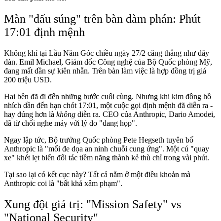
Màn "đấu súng" trên bàn đàm phán: Phút
17:01 định mệnh
Không khí tại Lầu Năm Góc chiều ngày 27/2 căng thẳng như dây
đàn. Emil Michael, Giám đốc Công nghệ của Bộ Quốc phòng Mỹ,
đang mất dần sự kiên nhẫn. Trên bàn làm việc là hợp đồng trị giá
200 triệu USD.
Hai bên đã đi đến những bước cuối cùng. Nhưng khi kim đồng hồ
nhích dần đến hạn chót 17:01, một cuộc gọi định mệnh đã diễn ra -
hay đúng hơn là
không
diễn ra. CEO của Anthropic, Dario Amodei,
đã từ chối nghe máy với lý do "đang họp".
Ngay lập tức, Bộ trưởng Quốc phòng Pete Hegseth tuyên bố
Anthropic là "mối đe dọa an ninh chuỗi cung ứng". Một cú "quay
xe" khét lẹt biến đối tác tiềm năng thành kẻ thù chỉ trong vài phút.
Tại sao lại có kết cục này? Tất cả nằm ở một điều khoản mà
Anthropic coi là "bất khả xâm phạm".
Xung đột giá trị: "Mission Safety" vs
"National Security"