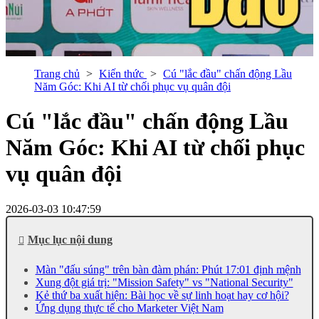
Trang chủ
Kiến thức
Cú "lắc đầu" chấn động Lầu
Năm Góc: Khi AI từ chối phục vụ quân đội
Cú "lắc đầu" chấn động Lầu
Năm Góc: Khi AI từ chối phục
vụ quân đội
2026-03-03 10:47:59
Mục lục nội dung
Màn "đấu súng" trên bàn đàm phán: Phút 17:01 định mệnh
Xung đột giá trị: "Mission Safety" vs "National Security"
Kẻ thứ ba xuất hiện: Bài học về sự linh hoạt hay cơ hội?
Ứng dụng thực tế cho Marketer Việt Nam