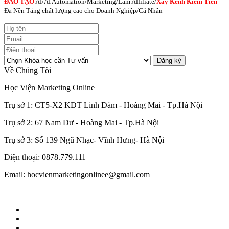
ĐÀO TẠO
AI
/AI Automation/Marketing/Làm Affiliate/
Xây Kênh Kiếm Tiền
Đa Nền Tảng chất lượng cao cho Doanh Nghiệp/Cá Nhân
Đăng ký
Về Chúng Tôi
Học Viện Marketing Online
Trụ sở 1: CT5-X2 KĐT Linh Đàm - Hoàng Mai - Tp.Hà Nội
Trụ sở 2: 67 Nam Dư - Hoàng Mai - Tp.Hà Nội
Trụ sở 3: Số 139 Ngũ Nhạc- Vĩnh Hưng- Hà Nội
Điện thoại: 0878.779.111
Email: hocvienmarketingonlinee@gmail.com