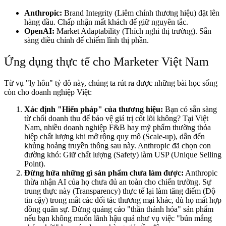
Anthropic:
Brand Integrity (Liêm chính thương hiệu) đặt lên
hàng đầu. Chấp nhận mất khách để giữ nguyên tắc.
OpenAI:
Market Adaptability (Thích nghi thị trường). Sẵn
sàng điều chỉnh để chiếm lĩnh thị phần.
Ứng dụng thực tế cho Marketer Việt Nam
Từ vụ "ly hôn" tỷ đô này, chúng ta rút ra được những bài học sống
còn cho doanh nghiệp Việt:
Xác định "Hiến pháp" của thương hiệu:
Bạn có sẵn sàng
từ chối doanh thu để bảo vệ giá trị cốt lõi không? Tại Việt
Nam, nhiều doanh nghiệp F&B hay mỹ phẩm thường thỏa
hiệp chất lượng khi mở rộng quy mô (Scale-up), dẫn đến
khủng hoảng truyền thông sau này. Anthropic đã chọn con
đường khó: Giữ chất lượng (Safety) làm USP (Unique Selling
Point).
Đừng hứa những gì sản phẩm chưa làm được:
Anthropic
thừa nhận AI của họ chưa đủ an toàn cho chiến trường. Sự
trung thực này (Transparency) thực tế lại làm tăng điểm (Độ
tin cậy) trong mắt các đối tác thương mại khác, dù họ mất hợp
đồng quân sự. Đừng quảng cáo "thần thánh hóa" sản phẩm
nếu bạn không muốn lãnh hậu quả như vụ việc "bún mắng