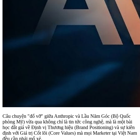
Câu chuyện "đổ vỡ" giữa Anthropic và Lầu Năm Góc (Bộ Quốc
phòng Mỹ) vừa qua không chỉ là tin tức công nghệ, mà là một bài
học đắt giá về Định vị Thương hiệu (Brand Positioning) và sự kiên
định với Giá trị Cốt lõi (Core Values) mà mọi Marketer tại Việt Nam
đều cần phải mổ xẻ.