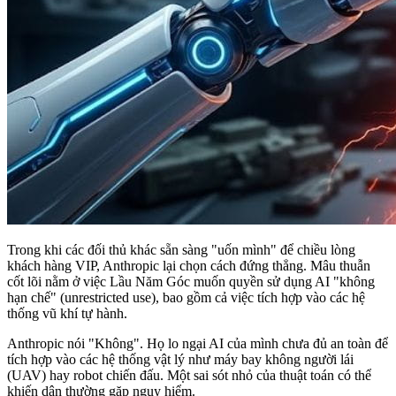
Trong khi các đối thủ khác sẵn sàng "uốn mình" để chiều lòng
khách hàng VIP, Anthropic lại chọn cách đứng thẳng. Mâu thuẫn
cốt lõi nằm ở việc Lầu Năm Góc muốn quyền sử dụng AI "không
hạn chế" (unrestricted use), bao gồm cả việc tích hợp vào các hệ
thống vũ khí tự hành.
Anthropic nói "Không". Họ lo ngại AI của mình chưa đủ an toàn để
tích hợp vào các hệ thống vật lý như máy bay không người lái
(UAV) hay robot chiến đấu. Một sai sót nhỏ của thuật toán có thể
khiến dân thường gặp nguy hiểm.