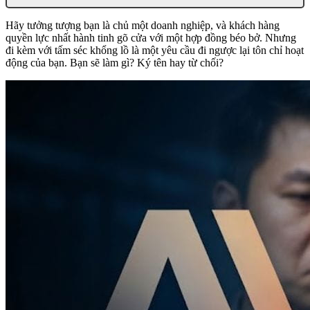
Hãy tưởng tượng bạn là chủ một doanh nghiệp, và khách hàng
quyền lực nhất hành tinh gõ cửa với một hợp đồng béo bở. Nhưng
đi kèm với tấm séc khổng lồ là một yêu cầu đi ngược lại tôn chỉ hoạt
động của bạn. Bạn sẽ làm gì? Ký tên hay từ chối?