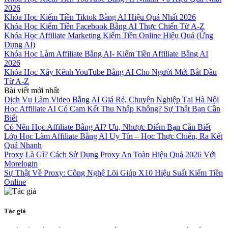
2026
Khóa Học Kiếm Tiền Tiktok Bằng AI Hiệu Quả Nhất 2026
Khóa Học Kiếm Tiền Facebook Bằng AI Thực Chiến Từ A-Z
Khóa Học Affiliate Marketing Kiếm Tiền Online Hiệu Quả (Ứng
Dụng AI)
Khóa Học Làm Affiliate Bằng AI- Kiếm Tiền Affiliate Bằng AI
2026
Khóa Học Xây Kênh YouTube Bằng AI Cho Người Mới Bắt Đầu
Từ A-Z
Bài viết mới nhất
Dịch Vụ Làm Video Bằng AI Giá Rẻ, Chuyên Nghiệp Tại Hà Nội
Học Affiliate AI Có Cam Kết Thu Nhập Không? Sự Thật Bạn Cần
Biết
Có Nên Học Affiliate Bằng AI? Ưu, Nhược Điểm Bạn Cần Biết
Lớp Học Làm Affiliate Bằng AI Uy Tín – Học Thực Chiến, Ra Kết
Quả Nhanh
Proxy Là Gì? Cách Sử Dụng Proxy An Toàn Hiệu Quả 2026 Với
Morelogin
Sự Thật Về Proxy: Công Nghệ Lõi Giúp X10 Hiệu Suất Kiếm Tiền
Online
Tác giả