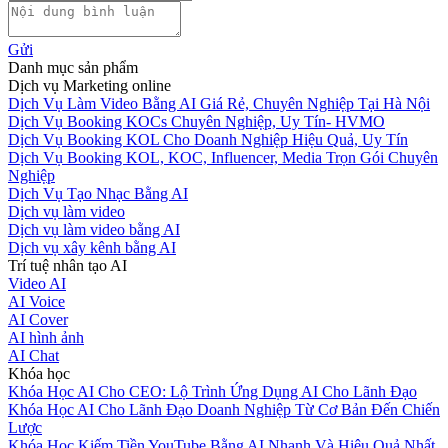
Gửi
Danh mục sản phẩm
Dịch vụ Marketing online
Dịch Vụ Làm Video Bằng AI Giá Rẻ, Chuyên Nghiệp Tại Hà Nội
Dịch Vụ Booking KOCs Chuyên Nghiệp, Uy Tín- HVMO
Dịch Vụ Booking KOL Cho Doanh Nghiệp Hiệu Quả, Uy Tín
Dịch Vụ Booking KOL, KOC, Influencer, Media Trọn Gói Chuyên
Nghiệp
Dịch Vụ Tạo Nhạc Bằng AI
Dịch vụ làm video
Dịch vụ làm video bằng AI
Dịch vụ xây kênh bằng AI
Trí tuệ nhân tạo AI
Video AI
AI Voice
AI Cover
AI hình ảnh
AI Chat
Khóa học
Khóa Học AI Cho CEO: Lộ Trình Ứng Dụng AI Cho Lãnh Đạo
Khóa Học AI Cho Lãnh Đạo Doanh Nghiệp Từ Cơ Bản Đến Chiến
Lược
Khóa Học Kiếm Tiền YouTube Bằng AI Nhanh Và Hiệu Quả Nhất