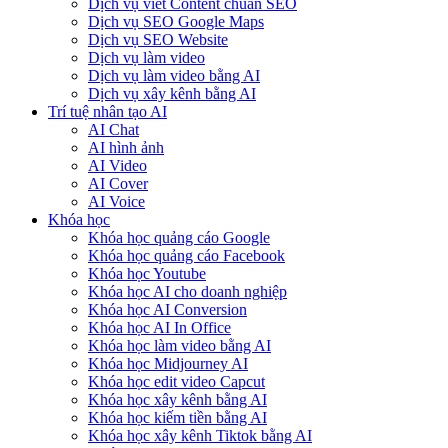
Dịch vụ viết Content chuẩn SEO
Dịch vụ SEO Google Maps
Dịch vụ SEO Website
Dịch vụ làm video
Dịch vụ làm video bằng AI
Dịch vụ xây kênh bằng AI
Trí tuệ nhân tạo AI
AI Chat
AI hình ảnh
AI Video
AI Cover
AI Voice
Khóa học
Khóa học quảng cáo Google
Khóa học quảng cáo Facebook
Khóa học Youtube
Khóa học AI cho doanh nghiệp
Khóa học AI Conversion
Khóa học AI In Office
Khóa học làm video bằng AI
Khóa học Midjourney AI
Khóa học edit video Capcut
Khóa học xây kênh bằng AI
Khóa học kiếm tiền bằng AI
Khóa học xây kênh Tiktok bằng AI