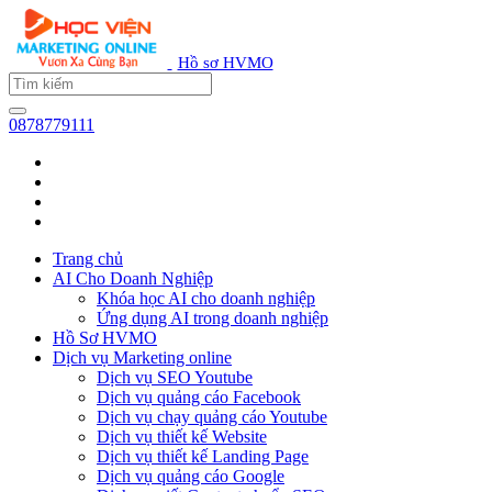
Hồ sơ HVMO
0878779111
Trang chủ
AI Cho Doanh Nghiệp
Khóa học AI cho doanh nghiệp
Ứng dụng AI trong doanh nghiệp
Hồ Sơ HVMO
Dịch vụ Marketing online
Dịch vụ SEO Youtube
Dịch vụ quảng cáo Facebook
Dịch vụ chạy quảng cáo Youtube
Dịch vụ thiết kế Website
Dịch vụ thiết kế Landing Page
Dịch vụ quảng cáo Google