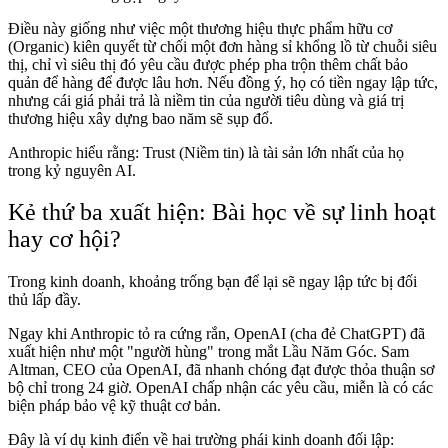
Điều này giống như việc một thương hiệu thực phẩm hữu cơ
(Organic) kiên quyết từ chối một đơn hàng sỉ khổng lồ từ chuỗi siêu
thị, chỉ vì siêu thị đó yêu cầu được phép pha trộn thêm chất bảo
quản để hàng để được lâu hơn. Nếu đồng ý, họ có tiền ngay lập tức,
nhưng cái giá phải trả là niềm tin của người tiêu dùng và giá trị
thương hiệu xây dựng bao năm sẽ sụp đổ.
Anthropic hiểu rằng: Trust (Niềm tin) là tài sản lớn nhất của họ
trong kỷ nguyên AI.
Kẻ thứ ba xuất hiện: Bài học về sự linh hoạt
hay cơ hội?
Trong kinh doanh, khoảng trống bạn để lại sẽ ngay lập tức bị đối
thủ lấp đầy.
Ngay khi Anthropic tỏ ra cứng rắn, OpenAI (cha đẻ ChatGPT) đã
xuất hiện như một "người hùng" trong mắt Lầu Năm Góc. Sam
Altman, CEO của OpenAI, đã nhanh chóng đạt được thỏa thuận sơ
bộ chỉ trong 24 giờ. OpenAI chấp nhận các yêu cầu, miễn là có các
biện pháp bảo vệ kỹ thuật cơ bản.
Đây là ví dụ kinh điển về hai trường phái kinh doanh đối lập: