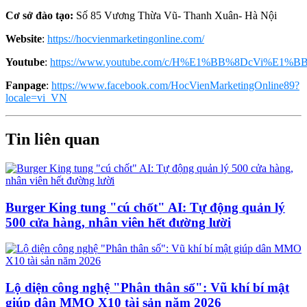
Cơ sở đào tạo:
Số 85 Vương Thừa Vũ- Thanh Xuân- Hà Nội
Website
:
https://hocvienmarketingonline.com/
Youtube
:
https://www.youtube.com/c/H%E1%BB%8DcVi%E1%BB
Fanpage
:
https://www.facebook.com/HocVienMarketingOnline89?
locale=vi_VN
Tin liên quan
Burger King tung "cú chốt" AI: Tự động quản lý
500 cửa hàng, nhân viên hết đường lười
Lộ diện công nghệ "Phân thân số": Vũ khí bí mật
giúp dân MMO X10 tài sản năm 2026