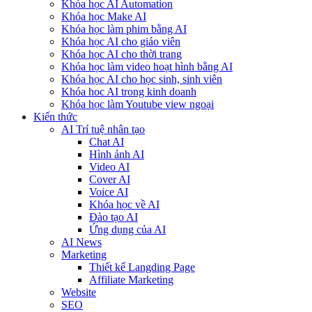
Khóa học AI Automation
Khóa học Make AI
Khóa học làm phim bằng AI
Khóa học AI cho giáo viên
Khóa học AI cho thời trang
Khóa học làm video hoạt hình bằng AI
Khóa học AI cho học sinh, sinh viên
Khóa hoc AI trong kinh doanh
Khóa học làm Youtube view ngoại
Kiến thức
AI Trí tuệ nhân tạo
Chat AI
Hình ảnh AI
Video AI
Cover AI
Voice AI
Khóa học về AI
Đào tạo AI
Ứng dụng của AI
AI News
Marketing
Thiết kế Langding Page
Affiliate Marketing
Website
SEO