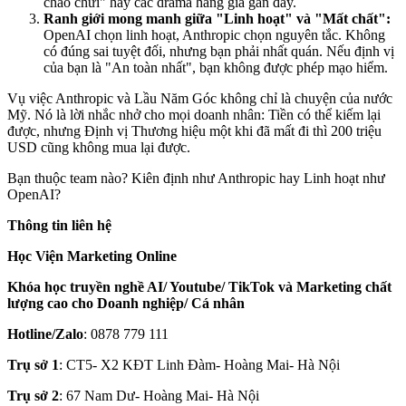
cháo chửi" hay các drama hàng giả gần đây.
Ranh giới mong manh giữa "Linh hoạt" và "Mất chất":
OpenAI chọn linh hoạt, Anthropic chọn nguyên tắc. Không
có đúng sai tuyệt đối, nhưng bạn phải nhất quán. Nếu định vị
của bạn là "An toàn nhất", bạn không được phép mạo hiểm.
Vụ việc Anthropic và Lầu Năm Góc không chỉ là chuyện của nước
Mỹ. Nó là lời nhắc nhở cho mọi doanh nhân: Tiền có thể kiếm lại
được, nhưng Định vị Thương hiệu một khi đã mất đi thì 200 triệu
USD cũng không mua lại được.
Bạn thuộc team nào? Kiên định như Anthropic hay Linh hoạt như
OpenAI?
Thông tin liên hệ
Học Viện Marketing Online
Khóa học truyền nghề AI/ Youtube/ TikTok và Marketing chất
lượng cao cho Doanh nghiệp/ Cá nhân
Hotline/Zalo
: 0878 779 111
Trụ sở 1
: CT5- X2 KĐT Linh Đàm- Hoàng Mai- Hà Nội
Trụ sở 2
: 67 Nam Dư- Hoàng Mai- Hà Nội