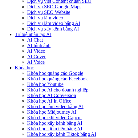
Dịch vụ viết Content chuẩn SEO
Dịch vụ SEO Google Maps
Dịch vụ SEO Website
Dịch vụ làm video
Dịch vụ làm video bằng AI
Dịch vụ xây kênh bằng AI
Trí tuệ nhân tạo AI
AI Chat
AI hình ảnh
AI Video
AI Cover
AI Voice
Khóa học
Khóa học quảng cáo Google
Khóa học quảng cáo Facebook
Khóa học Youtube
Khóa học AI cho doanh nghiệp
Khóa học AI Conversion
Khóa học AI In Office
Khóa học làm video bằng AI
Khóa học Midjourney AI
Khóa học edit video Capcut
Khóa học xây kênh bằng AI
Khóa học kiếm tiền bằng AI
Khóa học xây kênh Tiktok bằng AI