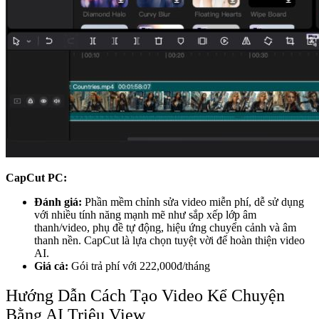
CapCut PC:
Đánh giá:
Phần mềm chỉnh sửa video miễn phí, dễ sử dụng
với nhiều tính năng mạnh mẽ như sắp xếp lớp âm
thanh/video, phụ đề tự động, hiệu ứng chuyển cảnh và âm
thanh nền. CapCut là lựa chọn tuyệt vời để hoàn thiện video
AI.
Giá cả:
Gói trả phí với 222,000đ/tháng
Hướng Dẫn Cách Tạo Video Kể Chuyện
Bằng AI Triệu View