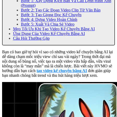
Bước 1: Xây Dựng Kịch Bản Và Câu Lệnh Hình Ảnh
(Prompt)
Bước 2: Tạo Các Đoạn Video Clip Từ Văn Bản
Bước 3: Tạo Giọng Đọc Kể Chuyện
Bước 4: Dựng Video Hoàn Chỉnh
Bước 5: Xuất Và Chia Sẻ Video
Mẹo Tối Ưu Khi Tạo Video Kể Chuyện Bằng AI
Ứng Dụng Của Video Kể Chuyện Bằng AI
Câu Hỏi Thường Gặp
Bạn có bao giờ tự hỏi vì sao có những video kể chuyện bằng AI lại
dễ dàng chạm mốc triệu view chỉ sau vài ngày? Trong thời đại mà
nội dung số bùng nổ, việc tạo ra một video vừa hấp dẫn, vừa viral
không còn là “may mắn” mà là chiến lược. Bài viết này HVMO sẽ
hướng dẫn bạn cách
tạo video kể chuyện bằng AI
đơn giản giúp
bạn nhanh chóng bắt trend và thu hút hàng triệu lượt xem.