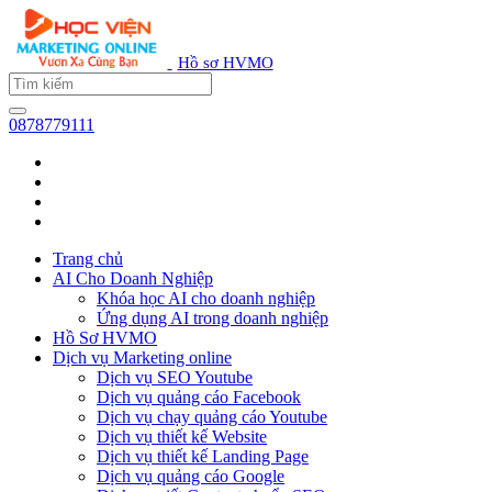
Hồ sơ HVMO
0878779111
Trang chủ
AI Cho Doanh Nghiệp
Khóa học AI cho doanh nghiệp
Ứng dụng AI trong doanh nghiệp
Hồ Sơ HVMO
Dịch vụ Marketing online
Dịch vụ SEO Youtube
Dịch vụ quảng cáo Facebook
Dịch vụ chạy quảng cáo Youtube
Dịch vụ thiết kế Website
Dịch vụ thiết kế Landing Page
Dịch vụ quảng cáo Google