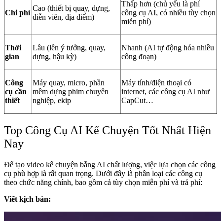
Thấp hơn (chủ yếu là phí
Cao (thiết bị quay, dựng,
Chi phí
công cụ AI, có nhiều tùy chọn
diễn viên, địa điểm)
miễn phí)
Thời
Lâu (lên ý tưởng, quay,
Nhanh (AI tự động hóa nhiều
gian
dựng, hậu kỳ)
công đoạn)
Công
Máy quay, micro, phần
Máy tính/điện thoại có
cụ cần
mềm dựng phim chuyên
internet, các công cụ AI như
thiết
nghiệp, ekip
CapCut…
Top Công Cụ AI Kể Chuyện Tốt Nhất Hiện
Nay
Để tạo video kể chuyện bằng AI chất lượng, việc lựa chọn các công
cụ phù hợp là rất quan trọng. Dưới đây là phân loại các công cụ
theo chức năng chính, bao gồm cả tùy chọn miễn phí và trả phí:
Viết kịch bản: