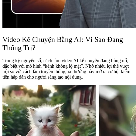
Video Kể Chuyện Bằng AI: Vì Sao Đang
Thống Trị?
Trong kỷ nguyên số, cách làm video AI kể chuyện đang bùng nổ,
đặc biệt với mô hình “kênh không lộ mặt”. Nhờ nhiều lợi thế vượt
trội so với cách làm truyền thống, xu hướng này mở ra cơ hội kiếm
tiền hấp dẫn cho người sáng tạo nội dung.