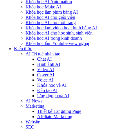
Khóa học AI Automation
Khóa học Make AI
Khóa học làm phim bằng AI
Khóa học AI cho giáo viên
Khóa học AI cho thời trang
Khóa học làm video hoạt hình bằng AI
Khóa học AI cho học sinh, sinh viên
Khóa hoc AI trong kinh doanh
Khóa học làm Youtube view ngoại
Kiến thức
AI Trí tuệ nhân tạo
Chat AI
Hình ảnh AI
Video AI
Cover AI
Voice AI
Khóa học về AI
Đào tạo AI
Ứng dụng của AI
AI News
Marketing
Thiết kế Langding Page
Affiliate Marketing
Website
SEO