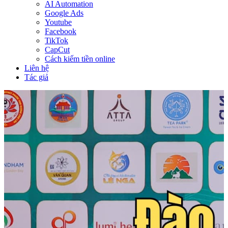
AI Automation
Google Ads
Youtube
Facebook
TikTok
CapCut
Cách kiếm tiền online
Liên hệ
Tác giả