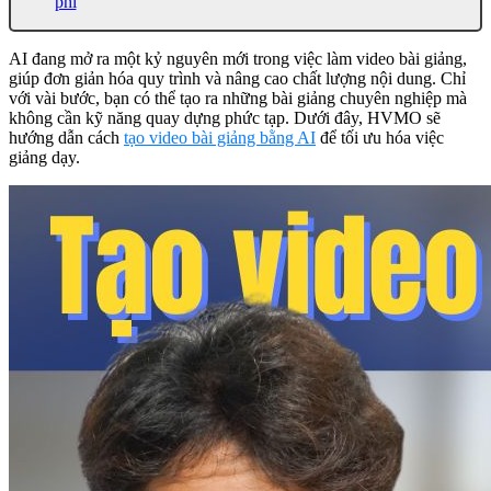
phí
AI đang mở ra một kỷ nguyên mới trong việc làm video bài giảng,
giúp đơn giản hóa quy trình và nâng cao chất lượng nội dung. Chỉ
với vài bước, bạn có thể tạo ra những bài giảng chuyên nghiệp mà
không cần kỹ năng quay dựng phức tạp. Dưới đây, HVMO sẽ
hướng dẫn cách
tạo video bài giảng bằng AI
để tối ưu hóa việc
giảng dạy.