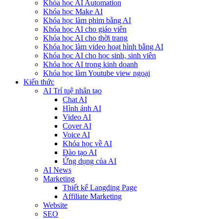
Khóa học AI Automation
Khóa học Make AI
Khóa học làm phim bằng AI
Khóa học AI cho giáo viên
Khóa học AI cho thời trang
Khóa học làm video hoạt hình bằng AI
Khóa học AI cho học sinh, sinh viên
Khóa hoc AI trong kinh doanh
Khóa học làm Youtube view ngoại
Kiến thức
AI Trí tuệ nhân tạo
Chat AI
Hình ảnh AI
Video AI
Cover AI
Voice AI
Khóa học về AI
Đào tạo AI
Ứng dụng của AI
AI News
Marketing
Thiết kế Langding Page
Affiliate Marketing
Website
SEO