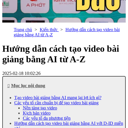
Trang chủ
Kiến thức
Hướng dẫn cách tạo video bài
giảng bằng AI từ A-Z
Hướng dẫn cách tạo video bài
giảng bằng AI từ A-Z
2025-02-18 10:02:26
Mục lục nội dung
Tạo video bài giảng bằng AI mang lại lợi ích gì?
Các yếu tố cần chuẩn bị để tạo video bài giảng
Nền tảng tạo video
Kịch bản video
Các yếu tố đa phương tiện
Hướng dẫn cách tạo video bài giảng bằng AI với D-ID miễn