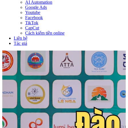
AI Automation
Google Ads
Youtube
Facebook
TikTok
CapCut
Cách kiếm tiền online
Liên hệ
Tác giả