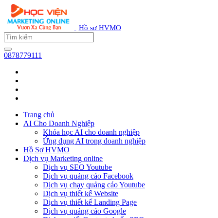
Hồ sơ HVMO
0878779111
Trang chủ
AI Cho Doanh Nghiệp
Khóa học AI cho doanh nghiệp
Ứng dụng AI trong doanh nghiệp
Hồ Sơ HVMO
Dịch vụ Marketing online
Dịch vụ SEO Youtube
Dịch vụ quảng cáo Facebook
Dịch vụ chạy quảng cáo Youtube
Dịch vụ thiết kế Website
Dịch vụ thiết kế Landing Page
Dịch vụ quảng cáo Google