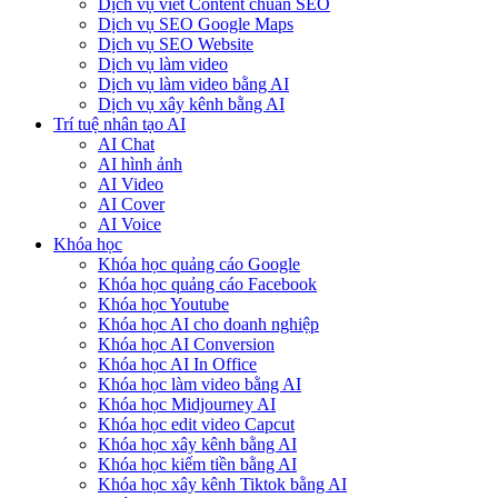
Dịch vụ viết Content chuẩn SEO
Dịch vụ SEO Google Maps
Dịch vụ SEO Website
Dịch vụ làm video
Dịch vụ làm video bằng AI
Dịch vụ xây kênh bằng AI
Trí tuệ nhân tạo AI
AI Chat
AI hình ảnh
AI Video
AI Cover
AI Voice
Khóa học
Khóa học quảng cáo Google
Khóa học quảng cáo Facebook
Khóa học Youtube
Khóa học AI cho doanh nghiệp
Khóa học AI Conversion
Khóa học AI In Office
Khóa học làm video bằng AI
Khóa học Midjourney AI
Khóa học edit video Capcut
Khóa học xây kênh bằng AI
Khóa học kiếm tiền bằng AI
Khóa học xây kênh Tiktok bằng AI