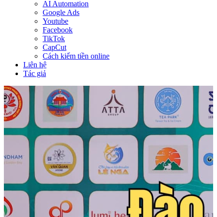
AI Automation
Google Ads
Youtube
Facebook
TikTok
CapCut
Cách kiếm tiền online
Liên hệ
Tác giả