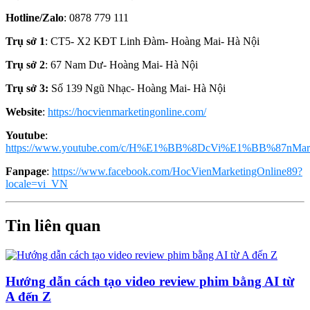
Hotline/Zalo
: 0878 779 111
Trụ sở 1
: CT5- X2 KĐT Linh Đàm- Hoàng Mai- Hà Nội
Trụ sở 2
: 67 Nam Dư- Hoàng Mai- Hà Nội
Trụ sở 3:
Số 139 Ngũ Nhạc- Hoàng Mai- Hà Nội
Website
:
https://hocvienmarketingonline.com/
Youtube
:
https://www.youtube.com/c/H%E1%BB%8DcVi%E1%BB%87nMark
Fanpage
:
https://www.facebook.com/HocVienMarketingOnline89?
locale=vi_VN
Tin liên quan
Hướng dẫn cách tạo video review phim bằng AI từ
A đến Z