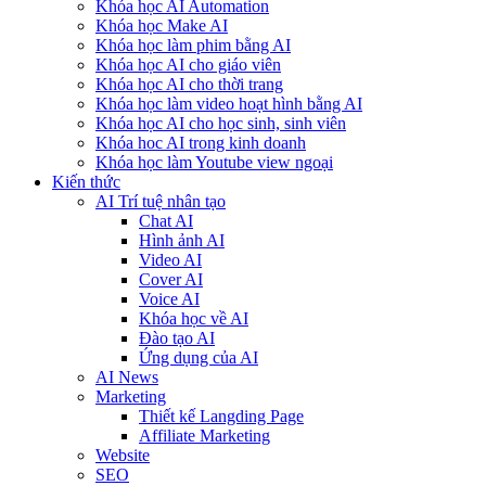
Khóa học AI Automation
Khóa học Make AI
Khóa học làm phim bằng AI
Khóa học AI cho giáo viên
Khóa học AI cho thời trang
Khóa học làm video hoạt hình bằng AI
Khóa học AI cho học sinh, sinh viên
Khóa hoc AI trong kinh doanh
Khóa học làm Youtube view ngoại
Kiến thức
AI Trí tuệ nhân tạo
Chat AI
Hình ảnh AI
Video AI
Cover AI
Voice AI
Khóa học về AI
Đào tạo AI
Ứng dụng của AI
AI News
Marketing
Thiết kế Langding Page
Affiliate Marketing
Website
SEO