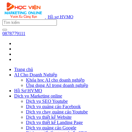
Hồ sơ HVMO
0878779111
Trang chủ
AI Cho Doanh Nghiệp
Khóa học AI cho doanh nghiệp
Ứng dụng AI trong doanh nghiệp
Hồ Sơ HVMO
Dịch vụ Marketing online
Dịch vụ SEO Youtube
Dịch vụ quảng cáo Facebook
Dịch vụ chạy quảng cáo Youtube
Dịch vụ thiết kế Website
Dịch vụ thiết kế Landing Page
Dịch vụ quảng cáo Google