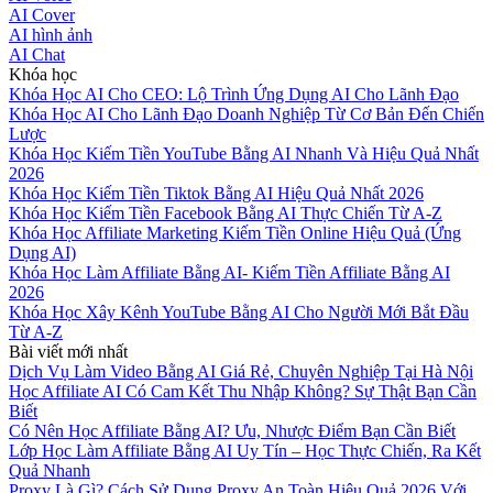
AI Cover
AI hình ảnh
AI Chat
Khóa học
Khóa Học AI Cho CEO: Lộ Trình Ứng Dụng AI Cho Lãnh Đạo
Khóa Học AI Cho Lãnh Đạo Doanh Nghiệp Từ Cơ Bản Đến Chiến
Lược
Khóa Học Kiếm Tiền YouTube Bằng AI Nhanh Và Hiệu Quả Nhất
2026
Khóa Học Kiếm Tiền Tiktok Bằng AI Hiệu Quả Nhất 2026
Khóa Học Kiếm Tiền Facebook Bằng AI Thực Chiến Từ A-Z
Khóa Học Affiliate Marketing Kiếm Tiền Online Hiệu Quả (Ứng
Dụng AI)
Khóa Học Làm Affiliate Bằng AI- Kiếm Tiền Affiliate Bằng AI
2026
Khóa Học Xây Kênh YouTube Bằng AI Cho Người Mới Bắt Đầu
Từ A-Z
Bài viết mới nhất
Dịch Vụ Làm Video Bằng AI Giá Rẻ, Chuyên Nghiệp Tại Hà Nội
Học Affiliate AI Có Cam Kết Thu Nhập Không? Sự Thật Bạn Cần
Biết
Có Nên Học Affiliate Bằng AI? Ưu, Nhược Điểm Bạn Cần Biết
Lớp Học Làm Affiliate Bằng AI Uy Tín – Học Thực Chiến, Ra Kết
Quả Nhanh
Proxy Là Gì? Cách Sử Dụng Proxy An Toàn Hiệu Quả 2026 Với