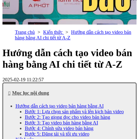
Trang chủ
Kiến thức
Hướng dẫn cách tạo video bán
hàng bằng AI chi tiết từ A-Z
Hướng dẫn cách tạo video bán
hàng bằng AI chi tiết từ A-Z
2025-02-19 11:22:57
Mục lục nội dung
Hướng dẫn cách tạo video bán hàng bằng AI
Bước 1: Lựa chọn sản phẩm và lên kịch bản video
Bước 2: Tạo giọng đọc cho video bán hàng
Bước 3: Tạo video bán hàng bằng AI
Bước 4: Chỉnh sửa video bán hàng
Bước 5: Đăng tải và tối ưu video