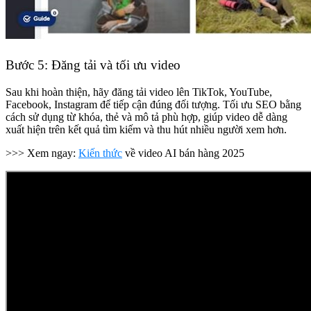
Bước 5: Đăng tải và tối ưu video
Sau khi hoàn thiện, hãy đăng tải video lên TikTok, YouTube,
Facebook, Instagram để tiếp cận đúng đối tượng. Tối ưu SEO bằng
cách sử dụng từ khóa, thẻ và mô tả phù hợp, giúp video dễ dàng
xuất hiện trên kết quả tìm kiếm và thu hút nhiều người xem hơn.
>>> Xem ngay:
Kiến thức
về video AI bán hàng 2025