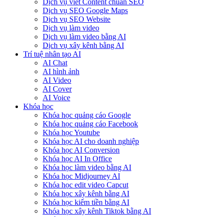
Dịch vụ viết Content chuẩn SEO
Dịch vụ SEO Google Maps
Dịch vụ SEO Website
Dịch vụ làm video
Dịch vụ làm video bằng AI
Dịch vụ xây kênh bằng AI
Trí tuệ nhân tạo AI
AI Chat
AI hình ảnh
AI Video
AI Cover
AI Voice
Khóa học
Khóa học quảng cáo Google
Khóa học quảng cáo Facebook
Khóa học Youtube
Khóa học AI cho doanh nghiệp
Khóa học AI Conversion
Khóa học AI In Office
Khóa học làm video bằng AI
Khóa học Midjourney AI
Khóa học edit video Capcut
Khóa học xây kênh bằng AI
Khóa học kiếm tiền bằng AI
Khóa học xây kênh Tiktok bằng AI