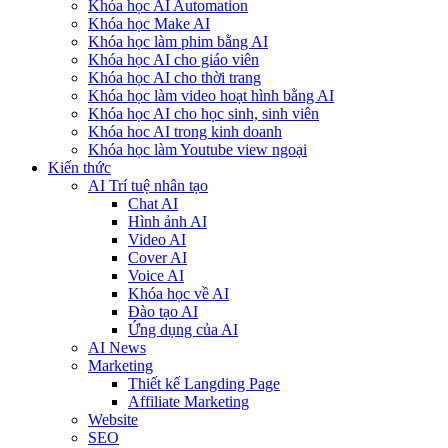
Khóa học AI Automation
Khóa học Make AI
Khóa học làm phim bằng AI
Khóa học AI cho giáo viên
Khóa học AI cho thời trang
Khóa học làm video hoạt hình bằng AI
Khóa học AI cho học sinh, sinh viên
Khóa hoc AI trong kinh doanh
Khóa học làm Youtube view ngoại
Kiến thức
AI Trí tuệ nhân tạo
Chat AI
Hình ảnh AI
Video AI
Cover AI
Voice AI
Khóa học về AI
Đào tạo AI
Ứng dụng của AI
AI News
Marketing
Thiết kế Langding Page
Affiliate Marketing
Website
SEO