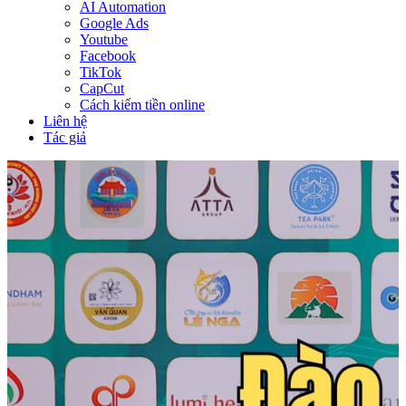
AI Automation
Google Ads
Youtube
Facebook
TikTok
CapCut
Cách kiếm tiền online
Liên hệ
Tác giả