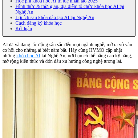
Học phí khóa học AI trí tuệ nhân tạo 2025
Hình thức & thời gian, địa điểm tổ chức khóa học AI tại
Nghệ An
Lợi ích sau khóa đào tạo AI tại Nghệ An
Cách đăng ký khóa học
Kết luận
AI đã và đang tác động sâu sắc đến mọi ngành nghề, mở ra vô vàn
cơ hội cho những ai biết nắm bắt. Hãy cùng HVMO cập nhật
những
khóa học AI
tại Nghệ An, nơi bạn có thể nâng cao kỹ năng,
mở rộng kiến thức và đón đầu xu hướng công nghệ tương lai.