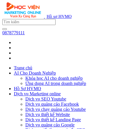
Hồ sơ HVMO
0878779111
Trang chủ
AI Cho Doanh Nghiệp
Khóa học AI cho doanh nghiệp
Ứng dụng AI trong doanh nghiệp
Hồ Sơ HVMO
Dịch vụ Marketing online
Dịch vụ SEO Youtube
Dịch vụ quảng cáo Facebook
Dịch vụ chạy quảng cáo Youtube
Dịch vụ thiết kế Website
Dịch vụ thiết kế Landing Page
Dịch vụ quảng cáo Google