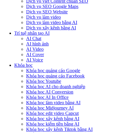
Dịch vụ viết Content chuẩn SEO
Dịch vụ SEO Google Maps
Dịch vụ SEO Website
Dịch vụ làm video
Dịch vụ làm video bằng AI
Dịch vụ xây kênh bằng AI
Trí tuệ nhân tạo AI
AI Chat
AI hình ảnh
AI Video
AI Cover
AI Voice
Khóa học
Khóa học quảng cáo Google
Khóa học quảng cáo Facebook
Khóa học Youtube
Khóa học AI cho doanh nghiệp
Khóa học AI Conversion
Khóa học AI In Office
Khóa học làm video bằng AI
Khóa học Midjourney AI
Khóa học edit video Capcut
Khóa học xây kênh bằng AI
Khóa học kiếm tiền bằng AI
Khóa học xây kênh Tiktok bằng AI