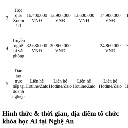
Học
qua
16.400.000
12.900.000
13.600.000
14.900.000
3
Zoom
VNĐ
VNĐ
VNĐ
VNĐ
1:1
Truyền
nghề
32.686.000
20.860.000
24.860.000
4
tại văn
VNĐ
VNĐ
VNĐ
phòng
Đào
tạo
trực
Liên hệ
Liên hệ
Liên hệ
Liên hệ
5
tiếp tại
Hotline/Zalo
Hotline/Zalo
Hotline/Zalo
Hotline/Zalo
H
doanh
nghiệp
Hình thức & thời gian, địa điểm tổ chức
khóa học AI tại Nghệ An