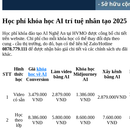
Học phí khóa học AI trí tuệ nhân tạo 2025
Học phí khóa đào tạo AI Nghệ An tại HVMO được công bố chi tiết
trên website. Chi phí cho mỗi khóa học có thể thay đổi dựa theo
cung - cầu thị trường, do đó, bạn có thể liên hệ Zalo/Hotline
0878.779.111
để được nhận báo giá chi tiết và các chính sách ưu đãi
khác.
Hình
Giá
khóa
Khóa học
Làm video
Xây kênh
STT
thức
học về AI
Midjourney
bằng AI
bằng AI
học
Conversion
AI
Video
3.479.000
2.879.000
1.386.000
1
2.879.000VNĐ
có sẵn
VNĐ
VNĐ
VNĐ
Học
8.386.000
5.800.000
8.600.000
7.600.000
2
theo
VNĐ
VNĐ
VNĐ
VNĐ
lớp