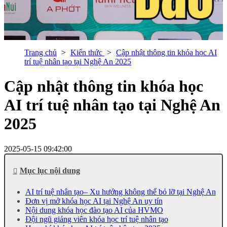
Trang chủ
Kiến thức
Cập nhật thông tin khóa học AI
trí tuệ nhân tạo tại Nghệ An 2025
Cập nhật thông tin khóa học
AI trí tuệ nhân tạo tại Nghệ An
2025
2025-05-15 09:42:00
Mục lục nội dung
AI trí tuệ nhân tạo– Xu hướng không thể bỏ lỡ tại Nghệ An
Đơn vị mở khóa học AI tại Nghệ An uy tín
Nội dung khóa học đào tạo AI của HVMO
Đội ngũ giảng viên khóa học trí tuệ nhân tạo