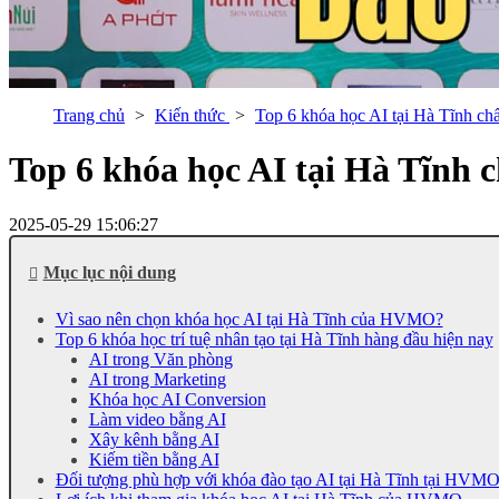
Trang chủ
Kiến thức
Top 6 khóa học AI tại Hà Tĩnh ch
Top 6 khóa học AI tại Hà Tĩnh 
2025-05-29 15:06:27
Mục lục nội dung
Vì sao nên chọn khóa học AI tại Hà Tĩnh của HVMO?
Top 6 khóa học trí tuệ nhân tạo tại Hà Tĩnh hàng đầu hiện nay
AI trong Văn phòng
AI trong Marketing
Khóa học AI Conversion
Làm video bằng AI
Xây kênh bằng AI
Kiếm tiền bằng AI
Đối tượng phù hợp với khóa đào tạo AI tại Hà Tĩnh tại HVM