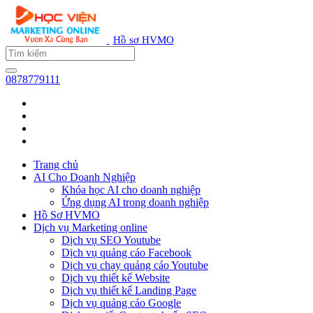
Hồ sơ HVMO
0878779111
Trang chủ
AI Cho Doanh Nghiệp
Khóa học AI cho doanh nghiệp
Ứng dụng AI trong doanh nghiệp
Hồ Sơ HVMO
Dịch vụ Marketing online
Dịch vụ SEO Youtube
Dịch vụ quảng cáo Facebook
Dịch vụ chạy quảng cáo Youtube
Dịch vụ thiết kế Website
Dịch vụ thiết kế Landing Page
Dịch vụ quảng cáo Google