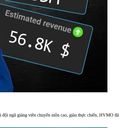
và đội ngũ giảng viên chuyên môn cao, giàu thực chiến, HVMO đã