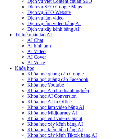
Dịch vụ viết Content chuẩn SEO
Dịch vụ SEO Google Maps
Dịch vụ SEO Website
Dịch vụ làm video
Dịch vụ làm video bằng AI
Dịch vụ xây kênh bằng AI
Trí tuệ nhân tạo AI
AI Chat
AI hình ảnh
AI Video
AI Cover
AI Voice
Khóa học
Khóa học quảng cáo Google
Khóa học quảng cáo Facebook
Khóa học Youtube
Khóa học AI cho doanh nghiệp
Khóa học AI Conversion
Khóa học AI In Office
Khóa học làm video bằng AI
Khóa học Midjourney AI
Khóa học edit video Capcut
Khóa học xây kênh bằng AI
Khóa học kiếm tiền bằng AI
Khóa học xây kênh Tiktok bằng AI