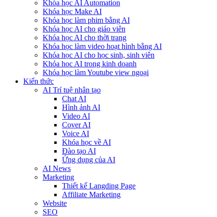
Khóa học AI Automation
Khóa học Make AI
Khóa học làm phim bằng AI
Khóa học AI cho giáo viên
Khóa học AI cho thời trang
Khóa học làm video hoạt hình bằng AI
Khóa học AI cho học sinh, sinh viên
Khóa hoc AI trong kinh doanh
Khóa học làm Youtube view ngoại
Kiến thức
AI Trí tuệ nhân tạo
Chat AI
Hình ảnh AI
Video AI
Cover AI
Voice AI
Khóa học về AI
Đào tạo AI
Ứng dụng của AI
AI News
Marketing
Thiết kế Langding Page
Affiliate Marketing
Website
SEO