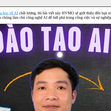
a học về AI
chất lượng, thì bài viết này HVMO sẽ giới thiệu đến bạn 
 chóng làm chủ công nghệ AI để bứt phá trong công việc và sự nghiệp