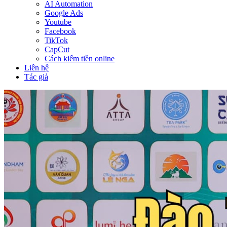
AI Automation
Google Ads
Youtube
Facebook
TikTok
CapCut
Cách kiếm tiền online
Liên hệ
Tác giả