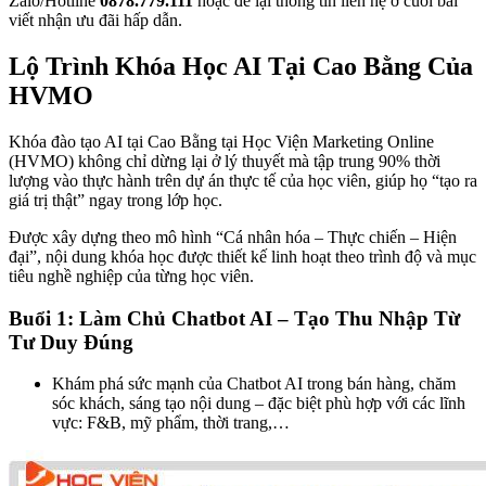
Zalo/Hotline
0878.779.111
hoặc để lại thông tin liên hệ ở cuối bài
viết nhận ưu đãi hấp dẫn.
Lộ Trình Khóa Học AI Tại Cao Bằng Của
HVMO
Khóa đào tạo AI tại Cao Bằng tại Học Viện Marketing Online
(HVMO) không chỉ dừng lại ở lý thuyết mà tập trung 90% thời
lượng vào thực hành trên dự án thực tế của học viên, giúp họ “tạo ra
giá trị thật” ngay trong lớp học.
Được xây dựng theo mô hình “Cá nhân hóa – Thực chiến – Hiện
đại”, nội dung khóa học được thiết kế linh hoạt theo trình độ và mục
tiêu nghề nghiệp của từng học viên.
Buổi 1: Làm Chủ Chatbot AI – Tạo Thu Nhập Từ
Tư Duy Đúng
Khám phá sức mạnh của Chatbot AI trong bán hàng, chăm
sóc khách, sáng tạo nội dung – đặc biệt phù hợp với các lĩnh
vực: F&B, mỹ phẩm, thời trang,…