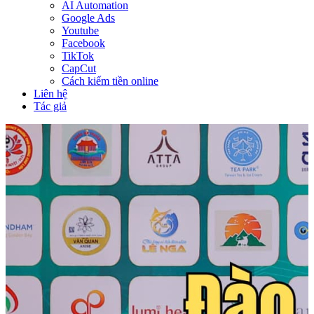
AI Automation
Google Ads
Youtube
Facebook
TikTok
CapCut
Cách kiếm tiền online
Liên hệ
Tác giả