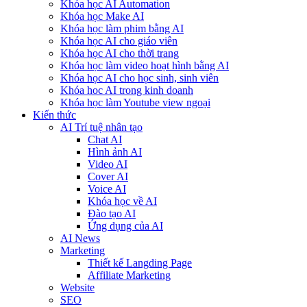
Khóa học AI Automation
Khóa học Make AI
Khóa học làm phim bằng AI
Khóa học AI cho giáo viên
Khóa học AI cho thời trang
Khóa học làm video hoạt hình bằng AI
Khóa học AI cho học sinh, sinh viên
Khóa hoc AI trong kinh doanh
Khóa học làm Youtube view ngoại
Kiến thức
AI Trí tuệ nhân tạo
Chat AI
Hình ảnh AI
Video AI
Cover AI
Voice AI
Khóa học về AI
Đào tạo AI
Ứng dụng của AI
AI News
Marketing
Thiết kế Langding Page
Affiliate Marketing
Website
SEO