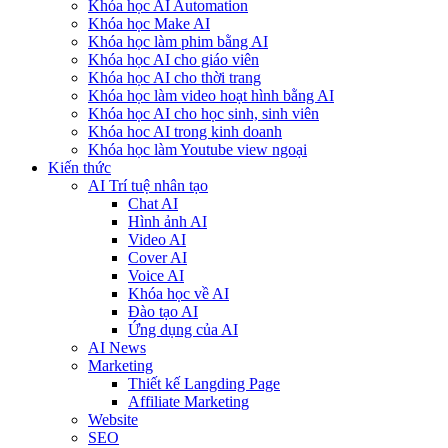
Khóa học AI Automation
Khóa học Make AI
Khóa học làm phim bằng AI
Khóa học AI cho giáo viên
Khóa học AI cho thời trang
Khóa học làm video hoạt hình bằng AI
Khóa học AI cho học sinh, sinh viên
Khóa hoc AI trong kinh doanh
Khóa học làm Youtube view ngoại
Kiến thức
AI Trí tuệ nhân tạo
Chat AI
Hình ảnh AI
Video AI
Cover AI
Voice AI
Khóa học về AI
Đào tạo AI
Ứng dụng của AI
AI News
Marketing
Thiết kế Langding Page
Affiliate Marketing
Website
SEO