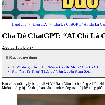
Trang chủ
Kiến thức
Cha Đẻ ChatGPT: “AI Chỉ Là Cái
Cha Đẻ ChatGPT: “AI Chỉ Là C
2026-03-18 14:40:27
Mục lục nội dung
AI Washing: Chiêu Trò "Mượn Gió Bẻ Măng" Của Giới Tinh
Khi "Vật Tế Thần" Thực Sự Nắm Quyền Kiểm Soát
Bạn có lo một ngày bị sa thải vì AI? Sam Altman cho rằng AI đôi khi 
Muốn không bị đào thải, bạn cần nhanh chóng trang bị kỹ năng phù 