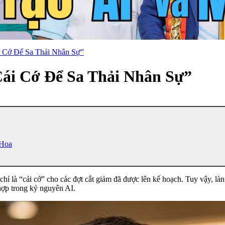
 Cớ Để Sa Thải Nhân Sự”
ái Cớ Để Sa Thải Nhân Sự”
 Hoa
chỉ là “cái cớ” cho các đợt cắt giảm đã được lên kế hoạch. Tuy vậy, l
hợp trong kỷ nguyên AI.