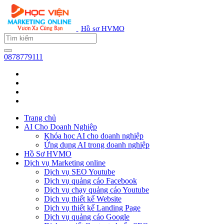
Hồ sơ HVMO
0878779111
Trang chủ
AI Cho Doanh Nghiệp
Khóa học AI cho doanh nghiệp
Ứng dụng AI trong doanh nghiệp
Hồ Sơ HVMO
Dịch vụ Marketing online
Dịch vụ SEO Youtube
Dịch vụ quảng cáo Facebook
Dịch vụ chạy quảng cáo Youtube
Dịch vụ thiết kế Website
Dịch vụ thiết kế Landing Page
Dịch vụ quảng cáo Google