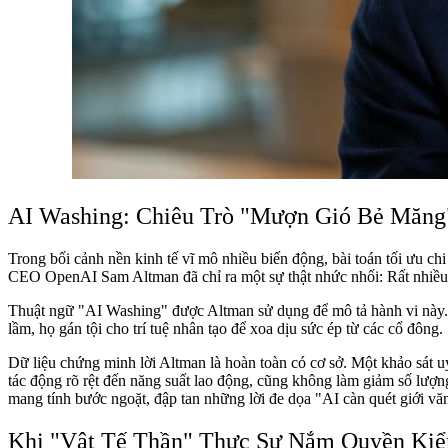
AI Washing: Chiêu Trò "Mượn Gió Bẻ Măng
Trong bối cảnh nền kinh tế vĩ mô nhiều biến động, bài toán tối ưu c
CEO OpenAI Sam Altman đã chỉ ra một sự thật nhức nhối: Rất nhiều
Thuật ngữ "AI Washing" được Altman sử dụng để mô tả hành vi này. Th
lầm, họ gán tội cho trí tuệ nhân tạo để xoa dịu sức ép từ các cổ đông.
Dữ liệu chứng minh lời Altman là hoàn toàn có cơ sở. Một khảo sát 
tác động rõ rệt đến năng suất lao động, cũng không làm giảm số lượn
mang tính bước ngoặt, đập tan những lời đe dọa "AI càn quét giới vă
Khi "Vật Tế Thần" Thực Sự Nắm Quyền Kiể