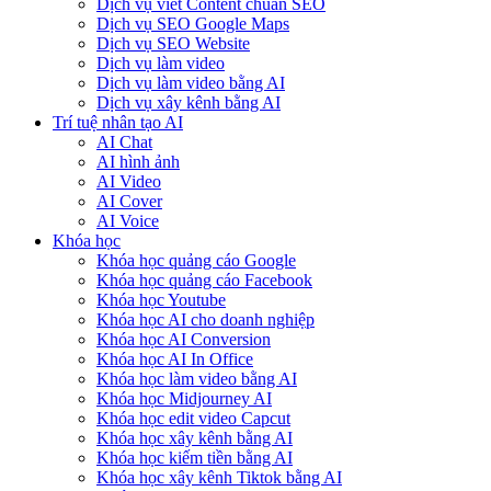
Dịch vụ viết Content chuẩn SEO
Dịch vụ SEO Google Maps
Dịch vụ SEO Website
Dịch vụ làm video
Dịch vụ làm video bằng AI
Dịch vụ xây kênh bằng AI
Trí tuệ nhân tạo AI
AI Chat
AI hình ảnh
AI Video
AI Cover
AI Voice
Khóa học
Khóa học quảng cáo Google
Khóa học quảng cáo Facebook
Khóa học Youtube
Khóa học AI cho doanh nghiệp
Khóa học AI Conversion
Khóa học AI In Office
Khóa học làm video bằng AI
Khóa học Midjourney AI
Khóa học edit video Capcut
Khóa học xây kênh bằng AI
Khóa học kiếm tiền bằng AI
Khóa học xây kênh Tiktok bằng AI