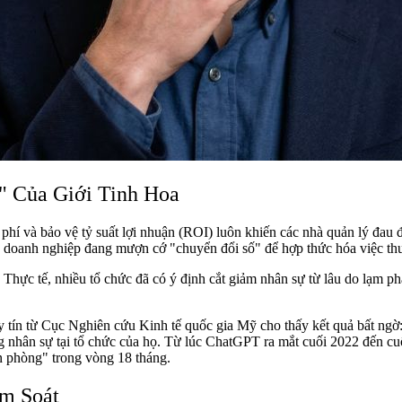
" Của Giới Tinh Hoa
hi phí và bảo vệ tỷ suất lợi nhuận (ROI) luôn khiến các nhà quản lý đ
 doanh nghiệp đang mượn cớ "chuyển đổi số" để hợp thức hóa việc th
ực tế, nhiều tổ chức đã có ý định cắt giảm nhân sự từ lâu do lạm phát
uy tín từ Cục Nghiên cứu Kinh tế quốc gia Mỹ cho thấy kết quả bất ng
g nhân sự tại tổ chức của họ. Từ lúc ChatGPT ra mắt cuối 2022 đến cuối
n phòng" trong vòng 18 tháng.
m Soát