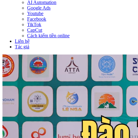
AI Automation
Google Ads
Youtube
Facebook
TikTok
CapCut
Cách kiếm tiền online
Liên hệ
Tác giả